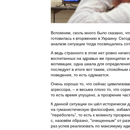
Вспомним, сколь много было сказано, чт
готовилась к вторжению в Украину. Сего
анализе ситуации тогда посвящались со
А ведь странного в этом нет ровно ниче
воспитанных на здравых же принципах и 
мотивации, одна шкала для определения 
последует в итоге вот таким, спокойны
поведения, то есть одумается.
Очень хорошо то, что сейчас цивилизов
агрессора, – и весьма плохо то, что сор
то есть время упущено, а прозрение час
К данной ситуации он шёл исторически д
на гуманистическую философию, избавл
"переболеть", то есть к моменту прозр
с, назовём образно, "очищенным" от раз
раз успев реализовать по максимуму иде