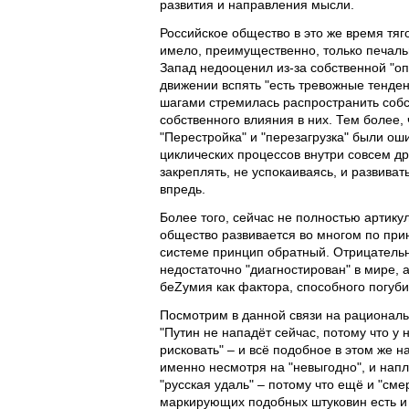
развития и направления мысли.
Российское общество в это же время тяг
имело, преимущественно, только печальн
Запад недооценил из-за собственной "опти
движении вспять "есть тревожные тенде
шагами стремилась распространить собс
собственного влияния в них. Тем более,
"Перестройка" и "перезагрузка" были о
циклических процессов внутри совсем др
закреплять, не успокаиваясь, и развива
впредь.
Более того, сейчас не полностью артикул
общество развивается во многом по прин
системе принцип обратный. Отрицательн
недостаточно "диагностирован" в мире, а
беZумия как фактора, способного погуби
Посмотрим в данной связи на рациональ
"Путин не нападёт сейчас, потому что у 
рисковать" – и всё подобное в этом же н
именно несмотря на "невыгодно", и напл
"русская удаль" – потому что ещё и "сме
маркирующих подобных штуковин есть и "