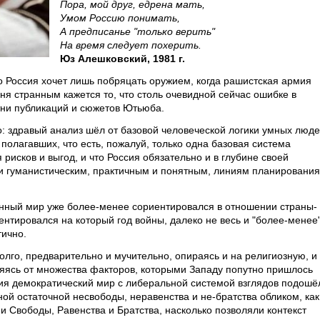
Пора, мой друг, едрена мать,
Умом Россию понимать,
А предписанье "только верить"
На время следует похерить.
Юз Алешковский, 1981 г.
о Россия хочет лишь побряцать оружием, когда рашистская армия
дня странным кажется то, что столь очевидной сейчас ошибке в
тни публикаций и сюжетов Ютьюба.
го: здравый анализ шёл от базовой человеческой логики умных люде
полагавших, что есть, пожалуй, только одна базовая система
рисков и выгод, и что Россия обязательно и в глубине своей
м и гуманистическим, практичным и понятным, линиям планирования
анный мир уже более-менее сориентировался в отношении страны-
иентировался на который год войны, далеко не весь и "более-менее"
тично.
олго, предварительно и мучительно, опираясь и на религиозную, и
яясь от множества факторов, которыми Западу попутно пришлось
ения демократический мир с либеральной системой взглядов подошё
ной остаточной несвободы, неравенства и не-братства обликом, как
и Свободы, Равенства и Братства, насколько позволяли контекст