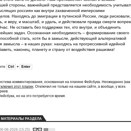
ашей стороны, важнейшей представляется необходимость учитыват
ыслящих россиян как внутри zахваченной имперскими
делов. Находясь до эмиграции в путинской России, люди рисковали,
ь, и веру, и масштаб, и удаль, и действовали правда смерти вопрек
час. Не оставить без поддержки тех, кто внутри, и объединить
нейших задач. Осознанная необходимость – формирование своего
способной стать, хотя бы в замысле, действующей альтернативой
 замысла – в наших руках: находясь на прогрессивной идейной
вить, наконец, планету и страну от воздействия рашизма!
мите
Ctrl
+
Enter
истема комментирования, основанная на плагине Фейсбука. Неожиданно (как
тключил этот плагин
. Отключил не только на нашем сайте, а вообще, у всех.
риев.
йсбука, но на это потребуется время.
МАТЕРИАЛЫ РАЗДЕЛА
06-08-2026 (15:25)