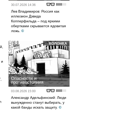
30.07.2026 14:36
Лев Владимиров: Россия как
иллюзион Дэвида
Копперфильда – под яркими
обертками скрывается ядовитая
ложь.
©
КОЛОНКА
й,
 и
Опасности и
,
противостояния
03.08.2026 15:00
Александр Адельфинский: Люди
л
вынужденно станут выбирать, у
какой банды искать защиту.
©