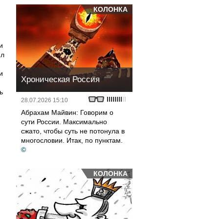
КОЛОНКА
и
ил
и
Хроническая Россия
ь
28.07.2026 15:10
Абрахам Майвин: Говорим о
сути России. Максимально
сжато, чтобы суть не потонула в
многословии. Итак, по пунктам.
©
КОЛОНКА