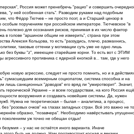
перская", Россия может пренебречь "рацио" и совершить очередно
ева, "у ней особенная стать". Разводим руками над подобным
им, что Фёдор Тютчев – не просто поэт, а и Старший цензор в
о особым поручениям при российском императоре. Тютчевское "в
ень полезно для осознания рисков, принимая в их число фактор
жа в голове "аршином общим не измерить", страна при этом
ства Алексея Кольцова, то есть "раззудись, плечо, размахнись,
ополитики, таковые оттенки у мотивации суть уже не одно лишь
ко без буквы "z", имеющее старейшие корни. То есть вот с ЭТИМ
 агрессивного противника с ядерной кнопкой в... там, где у него
ь любую новую агрессию, следует не просто помнить, но и в действия
аясь" сумасшедшим всемирным социопатом, система способна и на
м лишь санкционных "доводов" его вряд ли "умиротворит". Значит,
ь героической Украине – и всем государствам, на кого Россия ещ
ощности вооружения и создавать новейшие системы. Да, нужен
ужб. Нужна не теоретическая – былая – аналитика, а процесс,
 без "розовых очков" на глазах западных стран. Всё это важно не т
дчеркнём образно, "позавчера". Необходимо навёрстывать упущенн
м поколениям уж точно не обещан отдых!
безумия – у нас не остаётся иного варианта. Иначе
а этого быть не должно. Нам противостоит косная и веками