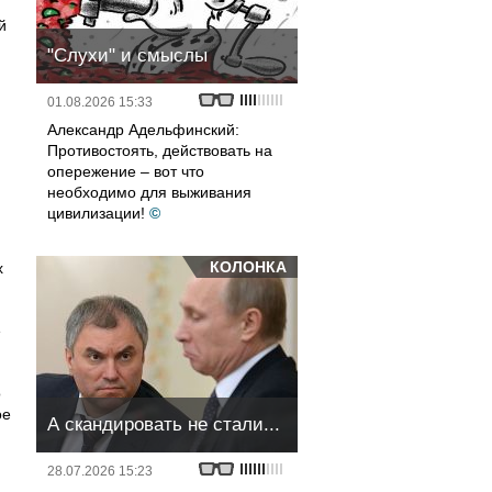
й
"Слухи" и смыслы
01.08.2026 15:33
Александр Адельфинский:
Противостоять, действовать на
опережение – вот что
необходимо для выживания
цивилизации!
©
КОЛОНКА
х
ё
о
ое
А скандировать не стали...
28.07.2026 15:23