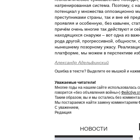
натренированная система. Поэтому, с н
потенциал у множества оппозиционно м
преступниками страны, так и вне её пре
проявляя и особенную, без кавычек, стат
причём очень многие так действуют и сей
находящихся снаружи – вот одна из важ
рода другой, прогрессивной, общности, 
нынешнему позорному ужасу. Реализация
платформе, мы можем в перспективе изба
Александр Адельфинский
Ошибка в тексте? Выделите ее мышкой и наж
Уважаемые читатели!
Многие годы на нашем сайте использовалась с
говорится «без объявления войны»)
Фейсбук о
Таким образом, вы и мы остались без коммента
Мы постараемся найти замену комментариям Фе
С уважением,
Редакция
НОВОСТИ