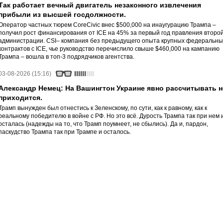
Так работает вечный двигатель незаконного извлечения
прибыли из высшей госдолжности.
Оператор частных тюрем CoreCivic внес $500,000 на инаугурацию Трампа –
получил рост финансирования от ICE на 45% за первый год правления второ
администрации. CSI– компания без предыдущего опыта крупных федеральны
контрактов с ICE, чье руководство перечислило свыше $460,000 на кампанию
Трампа – вошла в топ-3 подрядчиков агентства.
03-08-2026 (15:16)
Александр Немец: На Вашингтон Украине явно рассчитывать н
приходится.
Трамп вынужден был отнестись к Зеленскому, по сути, как к равному, как к
реальному победителю в войне с РФ. Но это всё. Дурость Трампа так при нем 
осталась (надежды на то, что Трамп поумнеет, не сбылись). Да и, пардон,
паскудство Трампа так при Трампе и осталось.