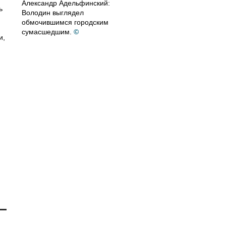
Александр Адельфинский:
ь
Володин выглядел
обмочившимся городским
сумасшедшим.
©
и,