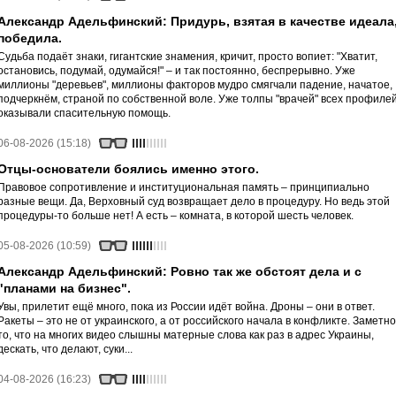
Александр Адельфинский: Придурь, взятая в качестве идеала
победила.
Судьба подаёт знаки, гигантские знамения, кричит, просто вопиет: "Хватит,
остановись, подумай, одумайся!" – и так постоянно, беспрерывно. Уже
миллионы "деревьев", миллионы факторов мудро смягчали падение, начатое,
подчеркнём, страной по собственной воле. Уже толпы "врачей" всех профиле
оказывали спасительную помощь.
06-08-2026 (15:18)
Отцы-основатели боялись именно этого.
Правовое сопротивление и институциональная память – принципиально
разные вещи. Да, Верховный суд возвращает дело в процедуру. Но ведь этой
процедуры-то больше нет! А есть – комната, в которой шесть человек.
05-08-2026 (10:59)
Александр Адельфинский: Ровно так же обстоят дела и с
"планами на бизнес".
Увы, прилетит ещё много, пока из России идёт война. Дроны – они в ответ.
Ракеты – это не от украинского, а от российского начала в конфликте. Заметно
то, что на многих видео слышны матерные слова как раз в адрес Украины,
дескать, что делают, суки...
04-08-2026 (16:23)