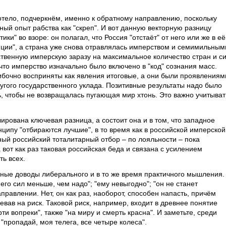
отело, подчеркнём, именно к обратному направлению, поскольку
ый опыт рабства как "скреп". И вот данную векторную разницу
ки" во взоре: он полагал, что Россия "отстаёт" от него или же в её
нции", а страна уже снова отравлялась имперством и семимильным
твенную имперскую заразу на максимальное количество стран и с
 что имперство изначально было включено в "код" сознания масс.
шибочно восприняты как явления итоговые, а они были проявлениям
угого государственного уклада. Позитивные результаты надо было
ть, чтобы не возвращалась пугающая мир хтонь. Это важно учитыват
ирована ключевая разница, а состоит она и в том, что западное
ципу "отбираются лучшие", в то время как в российской имперской
ый российский тоталитарный отбор – по лояльности – пока
 вот как раз таковая российская беда и связана с усилением
ть всех.
ные доводы либерального и в то же время практичного мышления.
него сил меньше, чем надо"; "ему невыгодно"; "он не станет
аправлении. Нет, он как раз, наоборот, способен напасть, причём
евав на риск. Таковой риск, например, входит в древнее понятие
рти вопреки", также "на миру и смерть красна". И заметьте, среди
пропадай, моя телега, все четыре колеса".