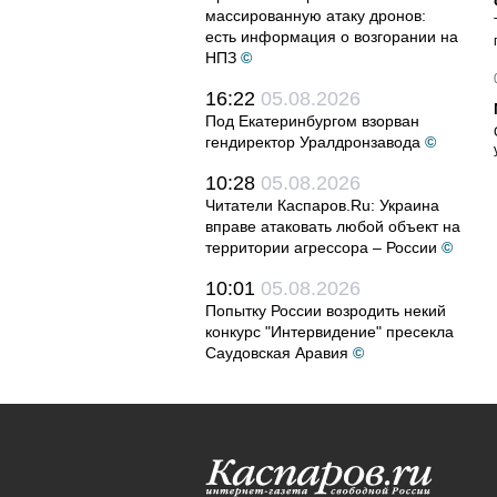
массированную атаку дронов:
есть информация о возгорании на
НПЗ
©
16:22
05.08.2026
Под Екатеринбургом взорван
гендиректор Уралдронзавода
©
10:28
05.08.2026
Читатели Каспаров.Ru: Украина
вправе атаковать любой объект на
территории агрессора – России
©
10:01
05.08.2026
Попытку России возродить некий
конкурс "Интервидение" пресекла
Саудовская Аравия
©