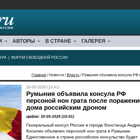
И
АВТОРЫ
В СТРАНЕ
ГАЛЕРЕЯ
УРА
|
ФОРУМ СВОБОДНОЙ РОССИИ
Главная
/ Новости /
Власть
/ Румыния объявила консула РФ персоной
30-05-2026 (10:41)
Румыния объявила консула РФ
персоной нон грата после поражени
дома российским дроном
update: 30-05-2026 (10:41)
Генеральный консул России в городе Констанца Андр
Косилин объявлен персоной нон грата в Румынии.
Единственное в стране российское консульство будет