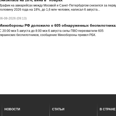
снизилась на 18%, вина в "Коврах"
Трафик на авиарейсах между Москвой и Санкт-Петербургом снизился за перв
половину 2026 года на 18%, до 1,6 млн человек, написал 6 августа...
06-08-2026 (09:13)
Минобороны РФ доложило о 605 обнаруженных беспилотника
С 20:00 мск 5 августа до 8:00 мск 6 августа силы ПВО перехватили 605
украинских беспилотников, сообщение Минобороны привел РБК.
НОВОСТИ
СТАТЬИ
В СТРАНЕ