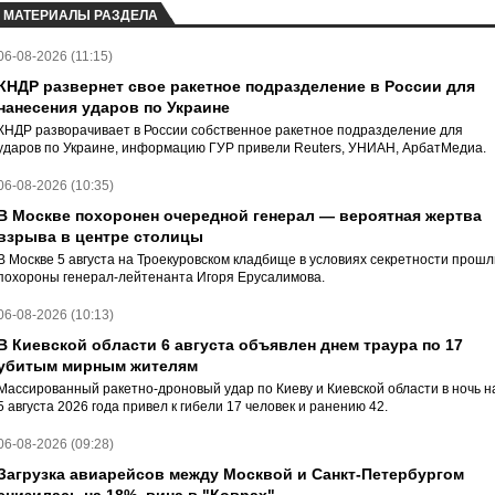
МАТЕРИАЛЫ РАЗДЕЛА
06-08-2026 (11:15)
КНДР развернет свое ракетное подразделение в России для
нанесения ударов по Украине
КНДР разворачивает в России собственное ракетное подразделение для
ударов по Украине, информацию ГУР привели Reuters, УНИАН, АрбатМедиа.
06-08-2026 (10:35)
В Москве похоронен очередной генерал — вероятная жертва
взрыва в центре столицы
В Москве 5 августа на Троекуровском кладбище в условиях секретности прошл
похороны генерал-лейтенанта Игоря Ерусалимова.
06-08-2026 (10:13)
В Киевской области 6 августа объявлен днем траура по 17
убитым мирным жителям
Массированный ракетно-дроновый удар по Киеву и Киевской области в ночь н
5 августа 2026 года привел к гибели 17 человек и ранению 42.
06-08-2026 (09:28)
Загрузка авиарейсов между Москвой и Санкт-Петербургом