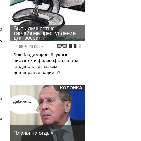
Быть личностью –
и
тягчайшее преступление
для россиян
о
01.08.2026 00:58
Лев Владимиров: Крупные
писатели и философы считали
стадность признаком
дегенерации нации.
©
КОЛОНКА
я
а
я
Планы на отдых