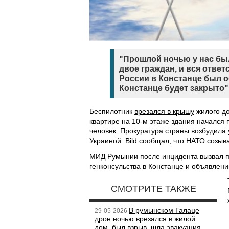
"Прошлой ночью у нас бы
двое граждан, и вся отве
России в Констанце был о
Констанце будет закрыто",
Беспилотник
врезался в крышу
жилого до
квартире на 10-м этаже здания начался 
человек. Прокуратура страны возбудила 
Украиной. Bild сообщал, что НАТО созыв
МИД Румынии после инцидента вызвал п
генконсульства в Констанце и объявлени
СМОТРИТЕ ТАКЖЕ
В румынском Галаце
29-05-2026
дрон ночью врезался в жилой
дом, был взрыв, шла эвакуация