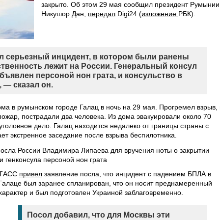
закрыто. Об этом 29 мая сообщил президент Румынии
Никушор Дан,
передал
Digi24 (
изложение
РБК).
л серьезный инцидент, в котором были ранены
тственность лежит на России. Генеральный консул
бъявлен персоной нон грата, и консульство в
 — сказал он.
ма в румынском городе Галац в ночь на 29 мая. Прогремел взрыв, 
пожар, пострадали два человека. Из дома эвакуировали около 70
уголовное дело. Галац находится недалеко от границы страны с
ает экстренное заседание после взрыва беспилотника.
осла России Владимира Липаева для вручения ноты о закрытии
и генконсула персоной нон грата
ТАСС
привел
заявление посла, что инцидент с падением БПЛА в
Галаце был заранее спланирован, что он носит преднамеренный
характер и был подготовлен Украиной заблаговременно.
Посол добавил, что для Москвы эти