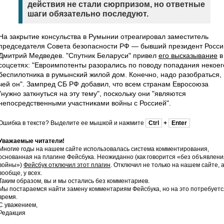
действия не стали сюрпризом, но ответные
шаги обязательно последуют.
На закрытие консульства в Румынии отреагировал заместитель
председателя Совета безопасности РФ — бывший президент Росси
Дмитрий Медведев. "Спутник Беларуси" привел
его высказывание
в
соцсетях: "Евроимпотенты разорались по поводу попадания некоег
беспилотника в румынский жилой дом. Конечно, надо разобраться,
чей он". Зампред СБ РФ добавил, что всем странам Евросоюза
"нужно заткнуться на эту тему", поскольку они "являются
непосредственными участниками войны с Россией".
Ошибка в тексте? Выделите ее мышкой и нажмите
Ctrl
+
Enter
Уважаемые читатели!
Многие годы на нашем сайте использовалась система комментирования,
основанная на плагине Фейсбука. Неожиданно (как говорится «без объявлени
войны»)
Фейсбук отключил этот плагин
. Отключил не только на нашем сайте, 
вообще, у всех.
Таким образом, вы и мы остались без комментариев.
Мы постараемся найти замену комментариям Фейсбука, но на это потребуетс
время.
С уважением,
Редакция