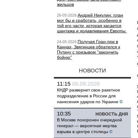
жильцов
Андрей Никулин: план
26-05-2026
мог бы и сработать, особенно в
той его части, которая касается
шантажа и додавливания Европы.
Получая Гран-при в
24-05-2026
Каннах, Звягинцев обратился к
Путину с призывом "закончить
бойню"
НОВОСТИ
11:15
06.08.2026
КНДР развернет свое ракетное
подразделение в России для
нанесения ударов по Украине
©
10:35
НОВОСТЬ ДНЯ
В Москве похоронен очередной
генерал — вероятная жертва
взрыва в центре столицы
©