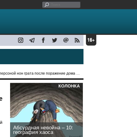
 нон грата после поражение дома российским дроном
КОЛОНКА
е
ей
Абсурдная невойна – 10:
география хаоса