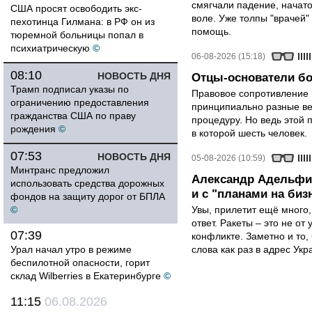
смягчали падение, начато
США просят освободить экс-
воле. Уже толпы "врачей
пехотинца Гилмана: в РФ он из
помощь.
тюремной больницы попал в
психиатрическую
©
06-08-2026 (15:18)
08:10
НОВОСТЬ ДНЯ
Отцы-основатели бо
Трамп подписал указы по
Правовое сопротивление 
ограничению предоставления
принципиально разные ве
гражданства США по праву
процедуру. Но ведь этой 
рождения
©
в которой шесть человек.
07:53
НОВОСТЬ ДНЯ
05-08-2026 (10:59)
Минтранс предложил
Александр Адельфин
использовать средства дорожных
и с "планами на биз
фондов на защиту дорог от БПЛА
©
Увы, прилетит ещё много,
ответ. Ракеты – это не от
07:39
конфликте. Заметно и то
Урал начал утро в режиме
слова как раз в адрес Укра
беспилотной опасности, горит
склад Wilberries в Екатеринбурге
©
11:15
06.08.2026