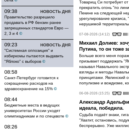
села
©
Товарищ Си потребует от
прекратить огонь "по лини
09:38
НОВОСТЬ ДНЯ
Пекине на следующей нед
Правительство разрешило
урегулирование кризиса, 
продавать в РФ бензин ранее
нерушимой территориальн
запрещенных стандартов Евро —
2, 3 и 4
©
07-08-2026 (14:12)
Михаил Долиев: хочу
09:23
НОВОСТЬ ДНЯ
Путина, то он тоже з
"Системная оппозиция" и
Больше всего меня поража
избиркомы пытаются выдавить
призывает поддержать "Яб
"Яблоко" с выборов
©
называл Навального экст
08:58
взгляды и методы Наваль
принципами. Явлинский о
Санкт-Петербург готовится к
популизме и вождизме, ко
сокращению расходов на
здравоохранение на 15%
©
06-08-2026 (15:25)
08:44
Александр Адельфин
Бюджетные места в ведущих
идеала, победила.
университетах России уходят
Судьба подаёт знаки, гига
олимпиадникам и по спецквоте
©
"Хватит, остановись, поду
беспрерывно. Уже миллио
08:26