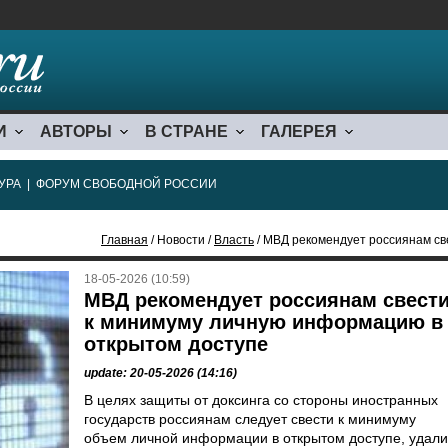
И
АВТОРЫ
В СТРАНЕ
ГАЛЕРЕЯ
УРА
|
ФОРУМ СВОБОДНОЙ РОССИИ
Главная
/ Новости /
Власть
/ МВД рекомендует россиянам свести к
18-05-2026 (10:59)
МВД рекомендует россиянам свест
к минимуму личную информацию в
открытом доступе
update: 20-05-2026 (14:16)
В целях защиты от доксинга со стороны иностранных
государств россиянам следует свести к минимуму
объем личной информации в открытом доступе, удали