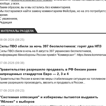
вообще, у всех.
Таким образом, вы и мы остались без комментариев.
Мы постараемся найти замену комментариям Фейсбука, но на это потребуетс
время.
С уважением,
Редакция
МАТЕРИАЛЫ РАЗДЕЛА
08-08-2026 (08:25)
Силы ПВО сбили за ночь 397 беспилотников: горят два НПЗ
Силы ПВО сбили в ночь на 8 августа 397 украинских беспилотников,
информацию Минобороны России привёл "Коммерсант". https://www.kommersan
07-08-2026 (09:38)
Правительство разрешило продавать в РФ бензин ранее
запрещенных стандартов Евро — 2, 3 и 4
Правительство России в качестве меры стабилизации ситуации на топливном
рынке разрешило производить, ввозить и продавать в России...
07-08-2026 (09:23)
"Системная оппозиция" и избиркомы пытаются выдавить
"Яблоко" с выборов