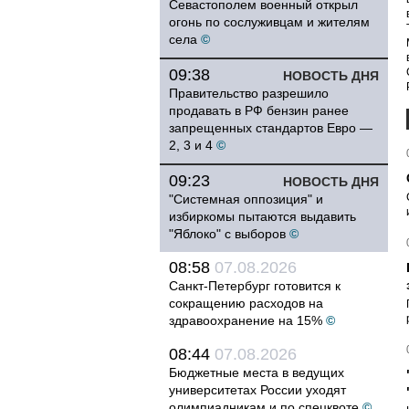
Севастополем военный открыл
огонь по сослуживцам и жителям
села
©
09:38
НОВОСТЬ ДНЯ
Правительство разрешило
продавать в РФ бензин ранее
запрещенных стандартов Евро —
2, 3 и 4
©
09:23
НОВОСТЬ ДНЯ
"Системная оппозиция" и
избиркомы пытаются выдавить
"Яблоко" с выборов
©
08:58
07.08.2026
Санкт-Петербург готовится к
сокращению расходов на
здравоохранение на 15%
©
08:44
07.08.2026
Бюджетные места в ведущих
университетах России уходят
олимпиадникам и по спецквоте
©