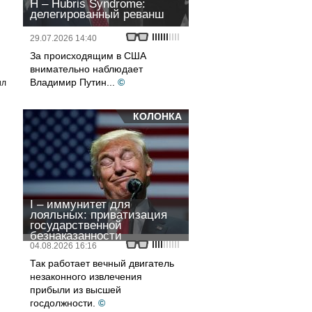
H – Hubris Syndrome:
делегированный реванш
29.07.2026 14:40
За происходящим в США
внимательно наблюдает
Владимир Путин...
©
ил
КОЛОНКА
I – иммунитет для
лояльных: приватизация
государственной
безнаказанности
04.08.2026 16:16
Так работает вечный двигатель
незаконного извлечения
прибыли из высшей
госдолжности.
©