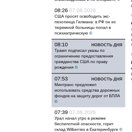
08:26
07.08.2026
США просят освободить экс-
пехотинца Гилмана: в РФ он из
тюремной больницы попал в
психиатрическую
©
08:10
НОВОСТЬ ДНЯ
Трамп подписал указы по
ограничению предоставления
гражданства США по праву
рождения
©
07:53
НОВОСТЬ ДНЯ
Минтранс предложил
использовать средства дорожных
фондов на защиту дорог от БПЛА
©
07:39
07.08.2026
Урал начал утро в режиме
беспилотной опасности, горит
склад Wilberries в Екатеринбурге
©