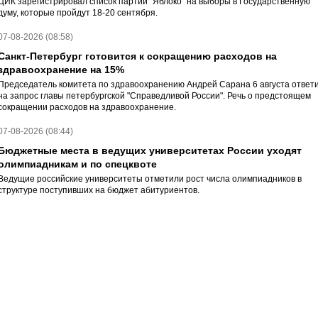
ЦИК зарегистрировал список партии "Яблоко" на выборы в Государственную
думу, которые пройдут 18-20 сентября.
07-08-2026 (08:58)
Санкт-Петербург готовится к сокращению расходов на
здравоохранение на 15%
Председатель комитета по здравоохранению Андрей Сарана 6 августа ответ
на запрос главы петербургской "Справедливой России". Речь о предстоящем
сокращении расходов на здравоохранение.
07-08-2026 (08:44)
Бюджетные места в ведущих университетах России уходят
олимпиадникам и по спецквоте
Ведущие российские университеты отметили рост числа олимпиадников в
структуре поступивших на бюджет абитуриентов.