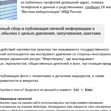
из публичных профилей домашний адрес, номера
телефонов и данные о родственниках,
сообщил
18 ма
"Вестник киберполиции" МВД России.
енный сбор и публикация личной информации о
я, обычно с целью давления, запугивания, шантажа
 действий хактивистов практика так называемого государственного
ений используется как инструмент давления со стороны иностранно
имера украинский ресурс "Миротворец", где выкладывают
х, журналистов, общественных деятелей и всех, чья позиция вред
 публикации фото с геометками и деталями маршрутов, а также
риватности в аккаунтах.
Ошибка в тексте? Выделите ее мышкой и нажмите
Ctrl
+
Enter
Уважаемые читатели!
Многие годы на нашем сайте использовалась система комментирования,
основанная на плагине Фейсбука. Неожиданно (как говорится «без объявлени
войны»)
Фейсбук отключил этот плагин
. Отключил не только на нашем сайте, 