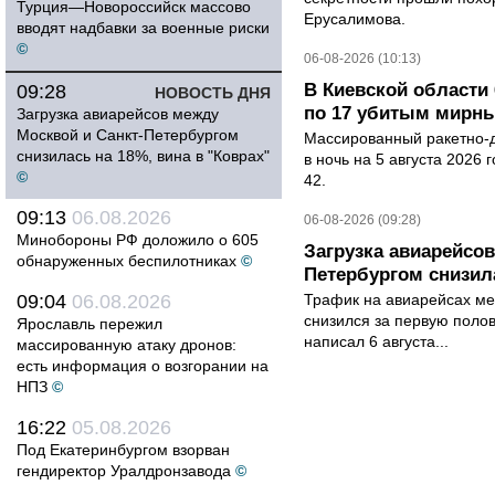
Турция—Новороссийск массово
Ерусалимова.
вводят надбавки за военные риски
©
06-08-2026 (10:13)
В Киевской области 
09:28
НОВОСТЬ ДНЯ
по 17 убитым мирн
Загрузка авиарейсов между
Москвой и Санкт-Петербургом
Массированный ракетно-д
снизилась на 18%, вина в "Коврах"
в ночь на 5 августа 2026 
©
42.
09:13
06.08.2026
06-08-2026 (09:28)
Минобороны РФ доложило о 605
Загрузка авиарейсо
обнаруженных беспилотниках
©
Петербургом снизила
09:04
06.08.2026
Трафик на авиарейсах ме
снизился за первую полов
Ярославль пережил
написал 6 августа...
массированную атаку дронов:
есть информация о возгорании на
НПЗ
©
16:22
05.08.2026
Под Екатеринбургом взорван
гендиректор Уралдронзавода
©