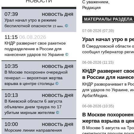
НОВОСТИ
С уважением,
Редакция
07:39
НОВОСТЬ ДНЯ
МАТЕРИАЛЫ РАЗДЕЛА
Урал начал утро в режиме
беспилотной опасности
©
15 мин.
07-08-2026 (07:39)
11:15
06.08.2026
Урал начал утро в 
КНДР развернет свое ракетное
В Свердловской области 
подразделение в России для
сообщил губернатор реги
нанесения ударов по Украине
©
06-08-2026 (11:15)
10:35
НОВОСТЬ ДНЯ
КНДР развернет сво
В Москве похоронен очередной
в России для нанесе
генерал — вероятная жертва
взрыва в центре столицы
©
КНДР разворачивает в Ро
для ударов по Украине, 
10:13
НОВОСТЬ ДНЯ
АрбатМедиа.
В Киевской области 6 августа
06-08-2026 (10:35)
объявлен днем траура по 17
убитым мирным жителям
©
В Москве похоронен
жертва взрыва в це
10:00
НОВОСТЬ ДНЯ
В Москве 5 августа на Тр
Морские линии направления
секретности прошли похо