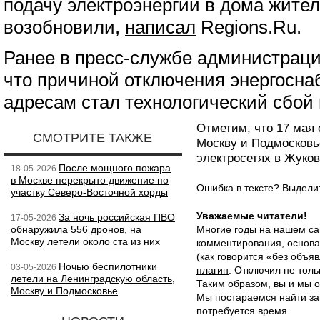
подачу электроэнергии в дома жите
возобновили,
написал
Regions.Ru.
Ранее в пресс-службе администраци
что причиной отключения энергосна
адресам стал технологический сбой 
Отметим, что 17 мая 
СМОТРИТЕ ТАКЖЕ
Москву и Подмосковь
электросетях в Жуков
После мощного пожара
18-05-2026
в Москве перекрыто движение по
Ошибка в тексте? Выдел
участку Северо-Восточной хорды
Уважаемые читатели!
За ночь российская ПВО
17-05-2026
обнаружила 556 дронов, на
Многие годы на нашем са
Москву летели около ста из них
комментирования, основа
(как говорится «без объ
Ночью беспилотники
03-05-2026
плагин
. Отключил не толь
летели на Ленинградскую область,
Таким образом, вы и мы о
Москву и Подмосковье
Мы постараемся найти за
потребуется время.