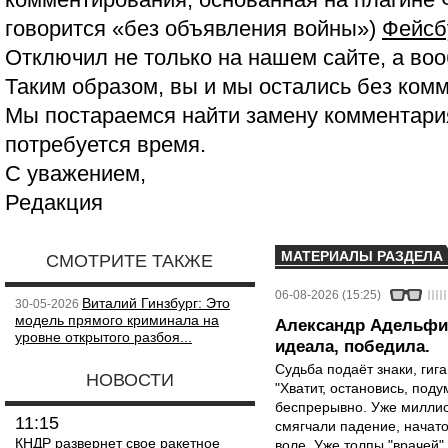
говорится «без объявления войны»)
Фейсб
Отключил не только на нашем сайте, а воо
Таким образом, вы и мы остались без ком
Мы постараемся найти замену комментария
потребуется время.
С уважением,
Редакция
МАТЕРИАЛЫ РАЗДЕЛА
СМОТРИТЕ ТАКЖЕ
06-08-2026 (15:25)
Виталий Гинзбург: Это
30-05-2026
модель прямого криминала на
Александр Адельфин
уровне открытого разбоя...
идеала, победила.
Судьба подаёт знаки, гига
НОВОСТИ
"Хватит, остановись, поду
беспрерывно. Уже миллио
11:15
смягчали падение, начато
КНДР развернет свое ракетное
воле. Уже толпы "врачей