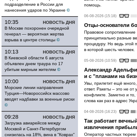
подразделение в России для
помощь.
нанесения ударов по Украине
©
06-08-2026 (15:18)
10:35
НОВОСТЬ ДНЯ
Отцы-основатели бо
В Москве похоронен очередной
Правовое сопротивление 
генерал — вероятная жертва
принципиально разные ве
взрыва в центре столицы
©
процедуру. Но ведь этой 
в которой шесть человек.
10:13
НОВОСТЬ ДНЯ
В Киевской области 6 августа
05-08-2026 (10:59)
объявлен днем траура по 17
убитым мирным жителям
©
Александр Адельфин
и с "планами на биз
10:00
НОВОСТЬ ДНЯ
Увы, прилетит ещё много,
Морские линии направления
ответ. Ракеты – это не от
Турция—Новороссийск массово
конфликте. Заметно и то
вводят надбавки за военные риски
слова как раз в адрес Укра
©
04-08-2026 (16:23)
09:28
НОВОСТЬ ДНЯ
Так работает вечный
Загрузка авиарейсов между
извлечения прибыли
Москвой и Санкт-Петербургом
Оператор частных тюрем 
снизилась на 18%, вина в "Коврах"