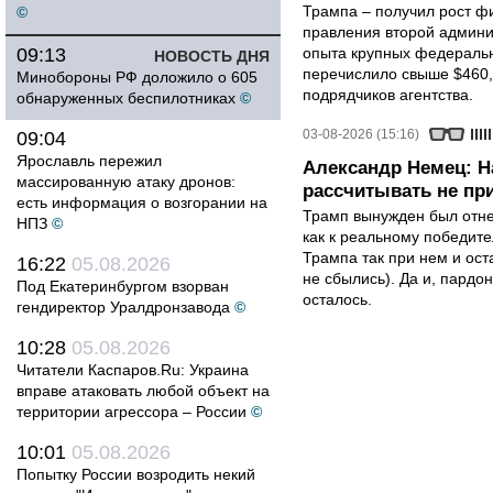
Трампа – получил рост ф
©
правления второй админи
09:13
опыта крупных федеральны
НОВОСТЬ ДНЯ
перечислило свыше $460,
Минобороны РФ доложило о 605
подрядчиков агентства.
обнаруженных беспилотниках
©
03-08-2026 (15:16)
09:04
Ярославль пережил
Александр Немец: Н
массированную атаку дронов:
рассчитывать не пр
есть информация о возгорании на
Трамп вынужден был отнес
НПЗ
©
как к реальному победите
Трампа так при нем и ост
16:22
05.08.2026
не сбылись). Да и, пардо
Под Екатеринбургом взорван
осталось.
гендиректор Уралдронзавода
©
10:28
05.08.2026
Читатели Каспаров.Ru: Украина
вправе атаковать любой объект на
территории агрессора – России
©
10:01
05.08.2026
Попытку России возродить некий