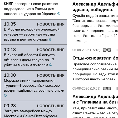
КНДР развернет свое ракетное
Александр Адельфин
подразделение в России для
идеала, победила.
нанесения ударов по Украине
©
Судьба подаёт знаки, гига
"Хватит, остановись, поду
10:35
НОВОСТЬ ДНЯ
беспрерывно. Уже миллио
В Москве похоронен очередной
смягчали падение, начато
генерал — вероятная жертва
воле. Уже толпы "врачей
взрыва в центре столицы
©
помощь.
10:13
НОВОСТЬ ДНЯ
06-08-2026 (15:18)
В Киевской области 6 августа
Отцы-основатели бо
объявлен днем траура по 17
Правовое сопротивление 
убитым мирным жителям
©
принципиально разные ве
процедуру. Но ведь этой 
10:00
НОВОСТЬ ДНЯ
в которой шесть человек.
Морские линии направления
Турция—Новороссийск массово
05-08-2026 (10:59)
вводят надбавки за военные риски
©
Александр Адельфин
и с "планами на биз
09:28
НОВОСТЬ ДНЯ
Увы, прилетит ещё много,
Загрузка авиарейсов между
ответ. Ракеты – это не от
Москвой и Санкт-Петербургом