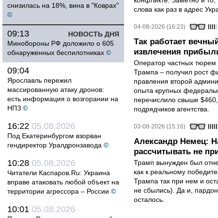
конфликте. Заметно и то
снизилась на 18%, вина в "Коврах"
слова как раз в адрес Укра
©
04-08-2026 (16:23)
09:13
НОВОСТЬ ДНЯ
Так работает вечный
Минобороны РФ доложило о 605
извлечения прибыли
обнаруженных беспилотниках
©
Оператор частных тюрем 
09:04
Трампа – получил рост ф
Ярославль пережил
правления второй админи
массированную атаку дронов:
опыта крупных федеральны
есть информация о возгорании на
перечислило свыше $460,
НПЗ
©
подрядчиков агентства.
16:22
05.08.2026
03-08-2026 (15:16)
Под Екатеринбургом взорван
Александр Немец: Н
гендиректор Уралдронзавода
©
рассчитывать не пр
10:28
05.08.2026
Трамп вынужден был отнес
как к реальному победите
Читатели Каспаров.Ru: Украина
Трампа так при нем и ост
вправе атаковать любой объект на
не сбылись). Да и, пардо
территории агрессора – России
©
осталось.
10:01
05.08.2026