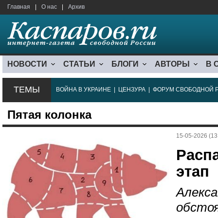
Главная
|
О нас
|
Архив
НОВОСТИ
СТАТЬИ
БЛОГИ
АВТОРЫ
В 
ТЕМЫ
ВОЙНА В УКРАИНЕ
|
ЦЕНЗУРА
|
ФОРУМ СВОБОДНОЙ 
Пятая колонка
15-05-2026 (13
Расп
этап
Алекса
обстоя