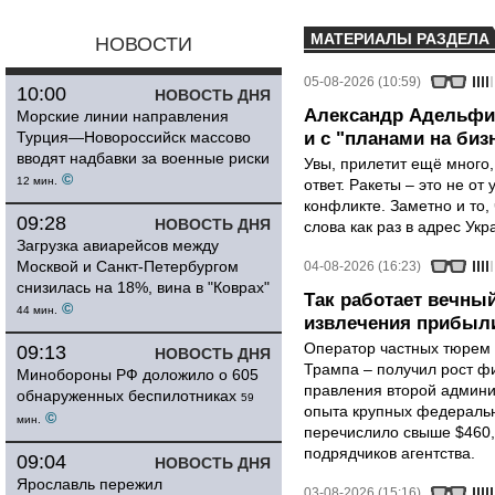
МАТЕРИАЛЫ РАЗДЕЛА
НОВОСТИ
05-08-2026 (10:59)
10:00
НОВОСТЬ ДНЯ
Александр Адельфин
Морские линии направления
Турция—Новороссийск массово
и с "планами на биз
вводят надбавки за военные риски
Увы, прилетит ещё много,
©
12 мин.
ответ. Ракеты – это не от
конфликте. Заметно и то
09:28
НОВОСТЬ ДНЯ
слова как раз в адрес Укра
Загрузка авиарейсов между
Москвой и Санкт-Петербургом
04-08-2026 (16:23)
снизилась на 18%, вина в "Коврах"
Так работает вечный
©
44 мин.
извлечения прибыли
Оператор частных тюрем 
09:13
НОВОСТЬ ДНЯ
Трампа – получил рост ф
Минобороны РФ доложило о 605
правления второй админи
обнаруженных беспилотниках
59
опыта крупных федеральны
©
мин.
перечислило свыше $460,
подрядчиков агентства.
09:04
НОВОСТЬ ДНЯ
Ярославль пережил
03-08-2026 (15:16)