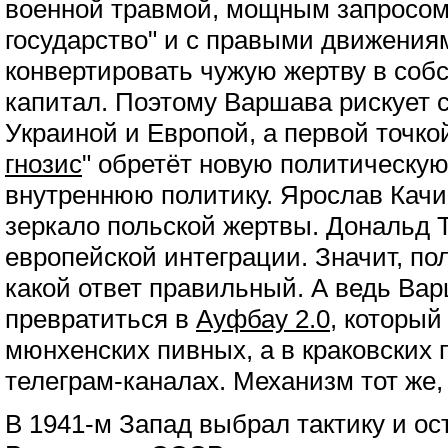
военной травмой, мощным запросом
государство" и с правыми движения
конвертировать чужую жертву в соб
капитал. Поэтому Варшава рискует 
Украиной и Европой, а первой точкой
гнозис
" обретёт новую политическую
внутреннюю политику. Ярослав Качи
зеркало польской жертвы. Дональд Т
европейской интеграции. Значит, по
какой ответ правильный. А ведь Ва
превратиться в
Ауфбау 2.0
, который
мюнхенских пивных, а в краковских
телеграм-каналах. Механизм тот же,
В 1941-м Запад выбрал тактику и ост