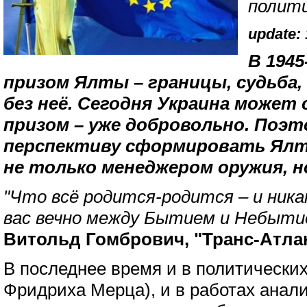
полити
update: 
В 194
призом Ялты – границы, судьба,
без неё. Сегодня Украина может
призом – уже добровольно. Поэ
перспективу сформировать Ялт
не только менеджером оружия, н
"Что всё родится-родится – и никак
вас вечно между Бытием и Небыти
Витольд Гомбрович, "Транс-Атла
В последнее время и в политических 
Фридриха Мерца), и в работах анали