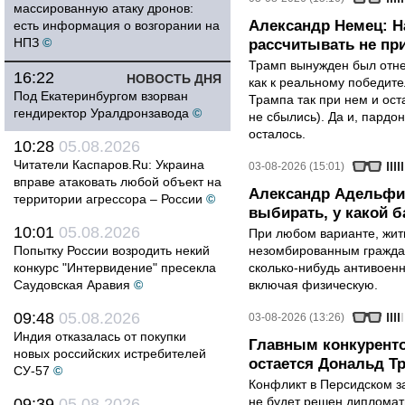
массированную атаку дронов:
Александр Немец: Н
есть информация о возгорании на
НПЗ
©
рассчитывать не пр
Трамп вынужден был отнес
16:22
НОВОСТЬ ДНЯ
как к реальному победите
Под Екатеринбургом взорван
Трампа так при нем и ост
гендиректор Уралдронзавода
©
не сбылись). Да и, пардо
осталось.
10:28
05.08.2026
Читатели Каспаров.Ru: Украина
03-08-2026 (15:01)
вправе атаковать любой объект на
Александр Адельфи
территории агрессора – России
©
выбирать, у какой б
10:01
05.08.2026
При любом варианте, жит
Попытку России возродить некий
незомбированным граждан
конкурс "Интервидение" пресекла
сколько-нибудь антивоен
Саудовская Аравия
©
включая физическую.
09:48
05.08.2026
03-08-2026 (13:26)
Индия отказалась от покупки
Главным конкурент
новых российских истребителей
остается Дональд Т
СУ-57
©
Конфликт в Персидском з
не будет решен дипломати
09:39
05.08.2026