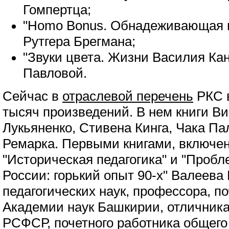
Гомпертца;
"Homo Bonus. Обнадеживающая и
Рутгера Брегмана;
"Звуки цвета. Жизни Василия Ка
Павловой.
Сейчас в
отраслевой перечень
РКС в
тысяч произведений. В нем книги Ви
Лукьяненко, Стивена Кинга, Чака П
Ремарка. Первыми книгами, включен
"Историческая педагогика" и "Проб
России: горький опыт 90-х" Валеева 
педагогических наук, профессора, п
Академии наук Башкирии, отличник
РСФСР, почетного работника общего