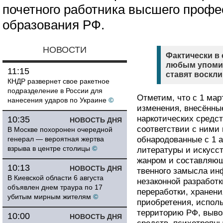
почетного работника высшего профе
образования РФ.
НОВОСТИ
Фактически в 
любым упомин
11:15
ставят воскли
КНДР развернет свое ракетное
подразделение в России для
Отметим, что с 1 мар
нанесения ударов по Украине
©
изменения, внесённы
наркотических средст
10:35
НОВОСТЬ ДНЯ
соответствии с ними
В Москве похоронен очередной
генерал — вероятная жертва
обнародованные с 1 а
взрыва в центре столицы
©
литературы и искусс
жанром и соста­вляю
10:13
НОВОСТЬ ДНЯ
твенного замысла ин
В Киевской области 6 августа
незаконной разработк
объявлен днем траура по 17
переработки, хранени
убитым мирным жителям
©
приобретения, исполь
территорию РФ, выво
10:00
НОВОСТЬ ДНЯ