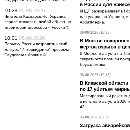
в России для нанесе
10:28
05.08.2026
КНДР разворачивает в Ро
Читатели Каспаров.Ru: Украина
для ударов по Украине, 
вправе атаковать любой объект на
АрбатМедиа.
территории агрессора – России
©
06-08-2026 (10:35)
10:01
05.08.2026
В Москве похоронен
Попытку России возродить некий
жертва взрыва в це
конкурс "Интервидение" пресекла
В Москве 5 августа на Тр
Саудовская Аравия
©
секретности прошли похо
Ерусалимова.
06-08-2026 (10:13)
В Киевской области 
по 17 убитым мирн
Массированный ракетно-д
в ночь на 5 августа 2026 
42.
06-08-2026 (09:28)
Загрузка авиарейсо