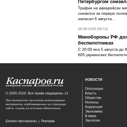
Петербургом снизила
Трафик на авиарейсах ме
снизился за первую полов
написал 6 августа...
06-08-2026 (09:13)
Минобороны РФ дол
беспилотниках
С 20:00 мск 5 августа до
605 украинских беспилот
НОВОСТИ
Оппозиция
© 2005-2026. Все права защищены. v1
Власть
Общество
При полном или частичном использовании
Регионы
материалов, опубликованных на страницах
Коррупция
сайта, ссылка на источник обязательна.
Экономика
В мире
Экология
Бизнес-материалы
|
Реклама