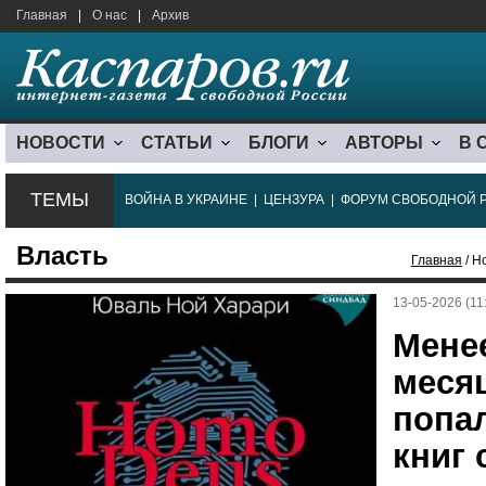
Главная
|
О нас
|
Архив
НОВОСТИ
СТАТЬИ
БЛОГИ
АВТОРЫ
В 
ТЕМЫ
ВОЙНА В УКРАИНЕ
|
ЦЕНЗУРА
|
ФОРУМ СВОБОДНОЙ 
Власть
Главная
/ Н
13-05-2026 (11
Менее
меся
попа
книг