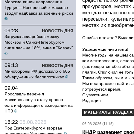
средств, психотропны
Морские линии направления
прекурсоров, местах 
Турция—Новороссийск массово
методах незаконных п
вводят надбавки за военные риски
пересылки, культиви
©
местах их приобрете
09:28
НОВОСТЬ ДНЯ
Загрузка авиарейсов между
Ошибка в тексте? Выдел
Москвой и Санкт-Петербургом
снизилась на 18%, вина в "Коврах"
Уважаемые читатели!
©
Многие годы на нашем са
комментирования, основа
09:13
НОВОСТЬ ДНЯ
(как говорится «без объ
Минобороны РФ доложило о 605
плагин
. Отключил не толь
обнаруженных беспилотниках
©
Таким образом, вы и мы о
Мы постараемся найти за
09:04
потребуется время.
Ярославль пережил
С уважением,
массированную атаку дронов:
Редакция
есть информация о возгорании на
НПЗ
©
МАТЕРИАЛЫ РАЗДЕЛА
16:22
05.08.2026
06-08-2026 (11:15)
Под Екатеринбургом взорван
КНДР развернет сво
гендиректор Уралдронзавода
©