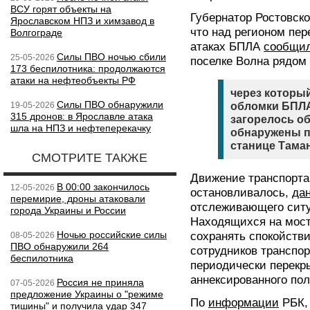
ВСУ горят объекты на
Губернатор Ростовск
Ярославском НПЗ и химзавод в
что над регионом пер
Волгограде
атаках БПЛА
сообщи
Силы ПВО ночью сбили
25-05-2026
поселке Волна рядом 
173 беспилотника: продолжаются
атаки на нефтеобъекты РФ
через который
Силы ПВО обнаружили
19-05-2026
обломки БПЛА
315 дронов: в Ярославле атака
загорелось о
шла на НПЗ и нефтеперекачку
обнаружены п
станице Таман
СМОТРИТЕ ТАКЖЕ
Движение транспорта
В 00:00 закончилось
12-05-2026
остановливалось,
да
перемирие, дроны атаковали
отслеживающего ситу
города Украины и России
Находящихся на мост
Ночью российские силы
сохранять спокойств
08-05-2026
ПВО обнаружили 264
сотрудников транспо
беспилотника
периодически перекр
аннексированного по
Россия не приняла
07-05-2026
предложение Украины о "режиме
По
информации
РБК,
тишины" и получила удар 347