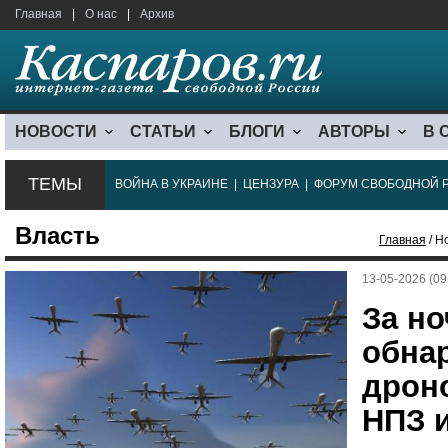
Главная
|
О нас
|
Архив
НОВОСТИ
СТАТЬИ
БЛОГИ
АВТОРЫ
В 
ТЕМЫ
ВОЙНА В УКРАИНЕ
|
ЦЕНЗУРА
|
ФОРУМ СВОБОДНОЙ 
Власть
Главная
/ Н
13-05-2026 (09
За н
обна
дрон
НПЗ 