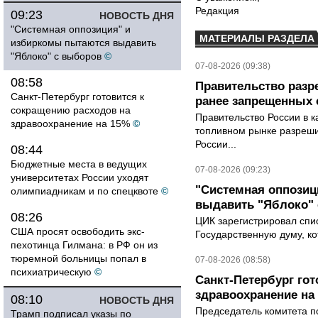
Редакция
09:23
НОВОСТЬ ДНЯ
"Системная оппозиция" и
МАТЕРИАЛЫ РАЗДЕЛА
избиркомы пытаются выдавить
"Яблоко" с выборов
©
07-08-2026 (09:38)
08:58
Правительство разр
Санкт-Петербург готовится к
ранее запрещенных с
сокращению расходов на
Правительство России в к
здравоохранение на 15%
©
топливном рынке разрешил
России...
08:44
Бюджетные места в ведущих
07-08-2026 (09:23)
университетах России уходят
"Системная оппози
олимпиадникам и по спецквоте
©
выдавить "Яблоко"
08:26
ЦИК зарегистрировал спис
США просят освободить экс-
Государственную думу, ко
пехотинца Гилмана: в РФ он из
тюремной больницы попал в
07-08-2026 (08:58)
психиатрическую
©
Санкт-Петербург го
здравоохранение на
08:10
НОВОСТЬ ДНЯ
Председатель комитета п
Трамп подписал указы по