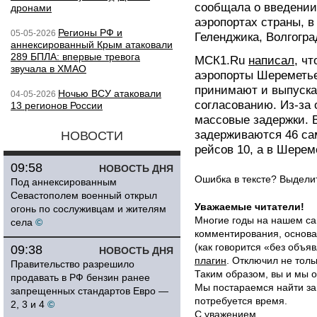
сообщала о введении
дронами
аэропортах страны, в
Регионы РФ и
05-05-2026
Геленджика, Волгогра
аннексированный Крым атаковали
289 БПЛА: впервые тревога
МСК1.Ru
написал
, ч
звучала в ХМАО
аэропорты Шереметье
принимают и выпуска
Ночью ВСУ атаковали
04-05-2026
согласованию. Из-за 
13 регионов России
массовые задержки. 
задерживаются 46 са
НОВОСТИ
рейсов 10, а в Шерем
09:58
НОВОСТЬ ДНЯ
Ошибка в тексте? Выдел
Под аннексированным
Севастополем военный открыл
Уважаемые читатели!
огонь по сослуживцам и жителям
Многие годы на нашем са
села
©
комментирования, основа
(как говорится «без объ
09:38
НОВОСТЬ ДНЯ
плагин
. Отключил не толь
Правительство разрешило
Таким образом, вы и мы о
продавать в РФ бензин ранее
Мы постараемся найти за
запрещенных стандартов Евро —
потребуется время.
2, 3 и 4
©
С уважением,