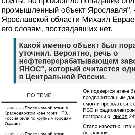
сбиты, но произошло попадание обл
промышленный объект Ярославля",
Ярославской области Михаил Евраев
его словам, пострадавших нет.
Какой именно объект был пора
уточнил. Вероятно, речь о
нефтеперерабатывающем заво
ЯНОС", который считается од
в Центральной России.
Он подвергся атаке б
ПО ТЕМЕ
предварительным дан
смогли прорваться к 
После ночной атаки в
02-06-2026
ПВО и радиоэлектрон
Краснодарском крае горит НПЗ,
возгоранию,
писал
24
Россия била по крупным городам
Украины
Стало известно, что 
Астрахани.
После ночной атаки
29-05-2026