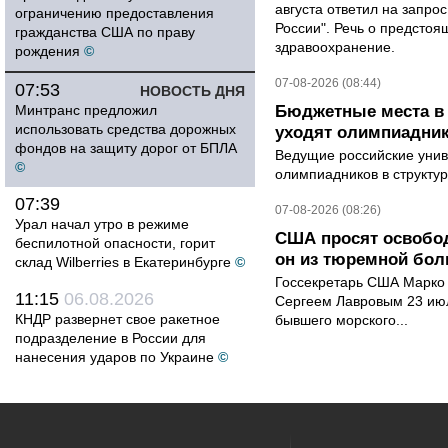
августа ответил на запро
ограничению предоставления
России". Речь о предсто
гражданства США по праву
здравоохранение.
рождения
©
07-08-2026 (08:44)
07:53
НОВОСТЬ ДНЯ
Минтранс предложил
Бюджетные места в 
использовать средства дорожных
уходят олимпиадник
фондов на защиту дорог от БПЛА
Ведущие российские унив
©
олимпиадников в структу
07:39
07-08-2026 (08:26)
Урал начал утро в режиме
США просят освобод
беспилотной опасности, горит
он из тюремной бол
склад Wilberries в Екатеринбурге
©
Госсекретарь США Марко 
11:15
06.08.2026
Сергеем Лавровым 23 ию
КНДР развернет свое ракетное
бывшего морского...
подразделение в России для
нанесения ударов по Украине
©