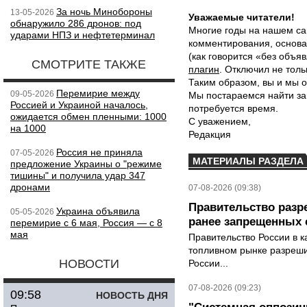
За ночь Минобороны
13-05-2026
Уважаемые читатели!
обнаружило 286 дронов: под
Многие годы на нашем са
ударами НПЗ и нефтетерминал
комментирования, основа
(как говорится «без объ
СМОТРИТЕ ТАКЖЕ
плагин
. Отключил не толь
Таким образом, вы и мы о
Перемирие между
09-05-2026
Мы постараемся найти за
Россией и Украиной началось,
потребуется время.
ожидается обмен пленными: 1000
С уважением,
на 1000
Редакция
Россия не приняла
07-05-2026
МАТЕРИАЛЫ РАЗДЕЛА
предложение Украины о "режиме
тишины" и получила удар 347
дронами
07-08-2026 (09:38)
Правительство разр
Украина объявила
05-05-2026
ранее запрещенных с
перемирие с 6 мая, Россия — с 8
мая
Правительство России в к
топливном рынке разрешил
НОВОСТИ
России...
07-08-2026 (09:23)
09:58
НОВОСТЬ ДНЯ