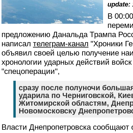
update: 
В 00:0
переми
предложению Данальда Трампа Росс
написал
телеграм-канал
"Хроники Ге
объявил своей целью получение на
хронологии ударных действий войск
"спецоперации",
сразу после полуночи большая
ударила по Черниговской, Кие
Житомирской областям, Днепр
Новомосковску Днепропетровс
Власти Днепропетровска сообщают 