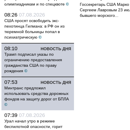
олимпиадникам и по спецквоте
©
Госсекретарь США Марко 
Сергеем Лавровым 23 ию
08:26
07.08.2026
бывшего морского...
США просят освободить экс-
пехотинца Гилмана: в РФ он из
тюремной больницы попал в
психиатрическую
©
08:10
НОВОСТЬ ДНЯ
Трамп подписал указы по
ограничению предоставления
гражданства США по праву
рождения
©
07:53
НОВОСТЬ ДНЯ
Минтранс предложил
использовать средства дорожных
фондов на защиту дорог от БПЛА
©
07:39
07.08.2026
Урал начал утро в режиме
беспилотной опасности, горит