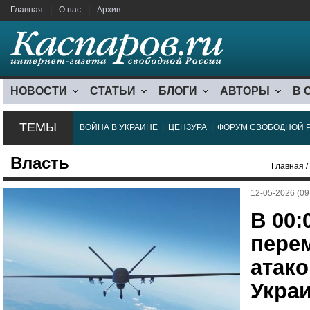
Главная
|
О нас
|
Архив
НОВОСТИ
СТАТЬИ
БЛОГИ
АВТОРЫ
В 
ТЕМЫ
ВОЙНА В УКРАИНЕ
|
ЦЕНЗУРА
|
ФОРУМ СВОБОДНОЙ 
Власть
Главная
/
12-05-2026 (09
В 00:
пере
атако
Укра