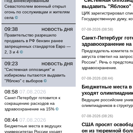
"Системная оппози
Под аннексированным
выдавить "Яблоко"
Севастополем военный открыл
огонь по сослуживцам и жителям
ЦИК зарегистрировал спис
села
©
Государственную думу, ко
09:38
НОВОСТЬ ДНЯ
07-08-2026 (08:58)
Правительство разрешило
Санкт-Петербург го
продавать в РФ бензин ранее
здравоохранение на
запрещенных стандартов Евро —
Председатель комитета п
2, 3 и 4
©
августа ответил на запро
России". Речь о предсто
09:23
НОВОСТЬ ДНЯ
здравоохранение.
"Системная оппозиция" и
избиркомы пытаются выдавить
07-08-2026 (08:44)
"Яблоко" с выборов
©
Бюджетные места в 
08:58
07.08.2026
уходят олимпиадник
Санкт-Петербург готовится к
Ведущие российские унив
сокращению расходов на
олимпиадников в структу
здравоохранение на 15%
©
07-08-2026 (08:26)
08:44
07.08.2026
США просят освобод
Бюджетные места в ведущих
он из тюремной бол
университетах России уходят