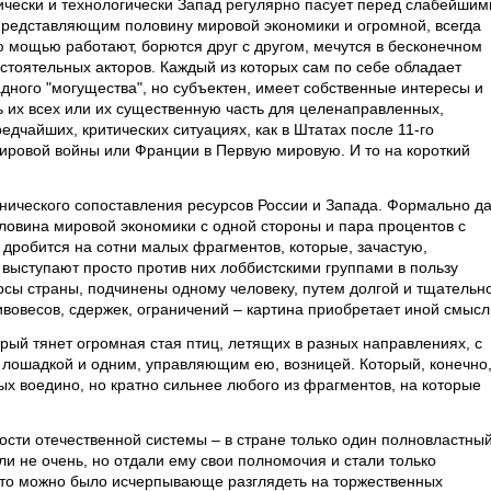
чески и технологически Запад регулярно пасует перед слабейшим
представляющим половину мировой экономики и огромной, всегда
 мощью работают, борются друг с другом, мечутся в бесконечном
стоятельных акторов. Каждый из которых сам по себе обладает
дного "могущества", но субъектен, имеет собственные интересы и
ь их всех или их существенную часть для целенаправленных,
едчайших, критических ситуациях, как в Штатах после 11-го
мировой войны или Франции в Первую мировую. И то на короткий
нического сопоставления ресурсов России и Запада. Формально да
Половина мировой экономики с одной стороны и пара процентов с
а дробится на сотни малых фрагментов, которые, зачастую,
 выступают просто против них лоббистскими группами в пользу
урсы страны, подчинены одному человеку, путем долгой и тщательн
вовесов, сдержек, ограничений – картина приобретает иной смысл
рый тянет огромная стая птиц, летящих в разных направлениях, с
й лошадкой и одним, управляющим ею, возницей. Который, конечно
ых воедино, но кратно сильнее любого из фрагментов, на которые
ости отечественной системы – в стране только один полновластны
ли не очень, но отдали ему свои полномочия и стали только
это можно было исчерпывающе разглядеть на торжественных