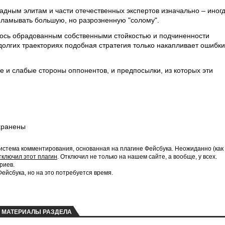
ападным элитам и части отечественных экспертов изначально – иног
ламывать большую, но разрозненную "солому".
алось обрадованным собственными стойкостью и подчиненности
долгих траекториях подобная стратегия только накапливает ошибки
е и слабые стороны оппонентов, и предпосылки, из которых эти
хранены
истема комментирования, основанная на плагине Фейсбука. Неожиданно (как
тключил этот плагин
. Отключил не только на нашем сайте, а вообще, у всех.
риев.
йсбука, но на это потребуется время.
МАТЕРИАЛЫ РАЗДЕЛА