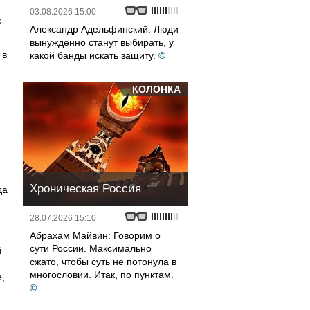
03.08.2026 15:00
е
Александр Адельфинский: Люди
вынужденно станут выбирать, у
 в
какой банды искать защиту.
©
КОЛОНКА
Хроническая Россия
да
28.07.2026 15:10
Абрахам Майвин: Говорим о
сути России. Максимально
й
сжато, чтобы суть не потонула в
многословии. Итак, по пунктам.
е,
©