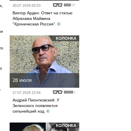
х,
30.07.2026 00:53
Виктор Арден: Ответ на статью
Абрахама Майвина
"Хроническая Россия".
©
ии
КОЛОНКА
то
о
28 июля
,
27.07.2026 22:04
Андрей Пионтковский: У
Зеленского появляется
сильнейший ход.
©
КОЛОНКА