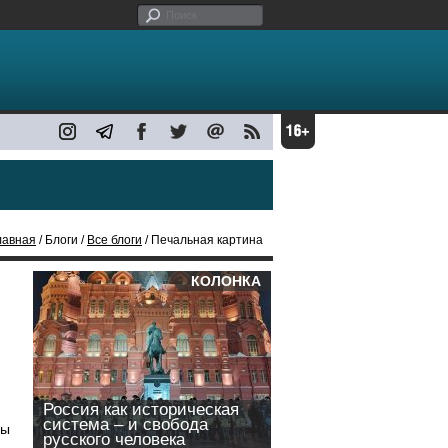
лавная
/ Блоги /
Все блоги
/ Печальная картина
КОЛОНКА
Россия как историческая
система – и свобода
бы
русского человека