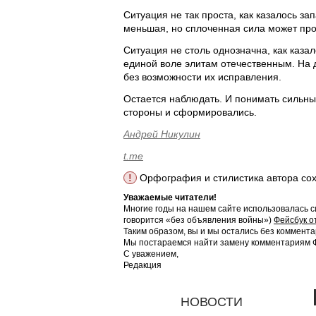
Ситуация не так проста, как казалось з
меньшая, но сплоченная сила может про
Ситуация не столь однозначна, как каз
единой воле элитам отечественным. На 
без возможности их исправления.
Остается наблюдать. И понимать сильны
стороны и сформировались.
Андрей Никулин
t.me
!
Орфография и стилистика автора со
Уважаемые читатели!
Многие годы на нашем сайте использовалась с
говорится «без объявления войны»)
Фейсбук о
Таким образом, вы и мы остались без коммента
Мы постараемся найти замену комментариям Фе
С уважением,
Редакция
НОВОСТИ