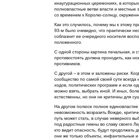
инаугурационных церемониях, в которых
полновластные ветви власти и местные э
со временем к Королю-солнцу, окруженн
Как это случилось, почему мы к этому п
93-м было очевидно, что практически не
соблазнит ее очередного носителя воспо
положенного.
С одной стороны картина печальная, и 
противостоять должна проходить, как но
противников.
С другой – в этом и заложены риски. К
сообщество по самой своей сути всегда 
ходов, политических программ и если од
можно взять, выбрать иной. И иных, бо
естественны, но они не критичны для су
На другом полюсе полное единовластие 
невозможность возразить Вождю, критич
путь может стать, в случае неверного в
под радостные гимны во славу своего Лид
кто видит опасность, будут продолжать до
они же только объекты, инфантильные и