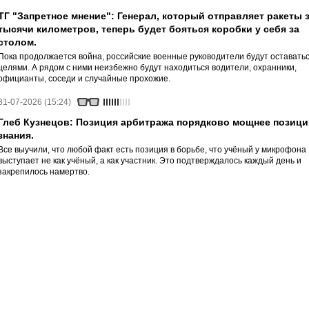
ТГ "Запретное мнение": Генерал, который отправляет ракеты 
тысячи километров, теперь будет бояться коробки у себя за
столом.
Пока продолжается война, российские военные руководители будут оставать
целями. А рядом с ними неизбежно будут находиться водители, охранники,
официанты, соседи и случайные прохожие.
31-07-2026 (15:24)
Глеб Кузнецов: Позиция арбитража порядково мощнее позици
знания.
Все выучили, что любой факт есть позиция в борьбе, что учёный у микрофона
выступает не как учёный, а как участник. Это подтверждалось каждый день и
закрепилось намертво.