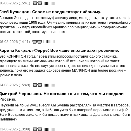
06-08-2026 (15:41)
Глеб Кузнецов: Серое не предшествует чёрному.
Сегодня Энвер дает тюркскому фашизму лицо, молодость, статус зятя халифа
героя революции 1908 года. Он – единственный из их пантеона телеграфисто
прочитавших пару европейских брошюр про "нацию", чью биографию можно
постить картинкой, поэтому его и постят.
06-08-2026 (14:11)
Карина Кокрэлл-Ферре: Все чаще спрашивают россияне.
Это КОНЧИТСЯ тогда перед этим вопросом поставят одного старичка,
играющего жизнями как мячиком, который все начал и который не хочет
останавливаться. Но его слух устроен так, что он никогда не услышит этого
вопроса, пока его не задаст одновременно МИЛЛИОН или более россиян –
громко и ясно.
04-08-2026 (15:49)
Дмитрий Чернышев: Не согласен я и с тем, что мы предали
Россию.
Неужели было бы лучше, если бы Бунина расстреляли за участие в заговоре,
придуманном чекистами, а Набоков умер бы в лагерной пересылке от тифа?
Если Бродского закололи бы лекарствами в психушке, а Довлатов спился бы в
Таллинне?
03-08-2026 (13:09)