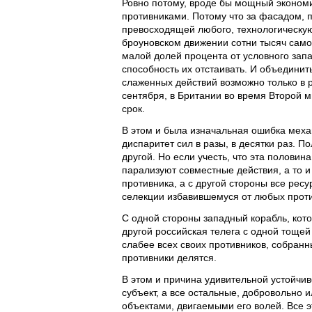
Ровно потому, вроде бы мощный экономи
противниками. Потому что за фасадом, 
превосходящей любого, технологическую
броуновском движении сотни тысяч само
малой долей процента от условного запа
способность их отстаивать. И объединит
слаженных действий возможно только в р
сентября, в Британии во время Второй 
срок.
В этом и была изначальная ошибка меха
диспаритет сил в разы, в десятки раз. 
другой. Но если учесть, что эта половин
парализуют совместные действия, а то и
противника, а с другой стороны все рес
селекции избавившемуся от любых проти
С одной стороны западный корабль, кото
другой российская телега с одной тоще
слабее всех своих противников, собранн
противники делятся.
В этом и причина удивительной устойчив
субъект, а все остальные, добровольно и
объектами, двигаемыми его волей. Все 