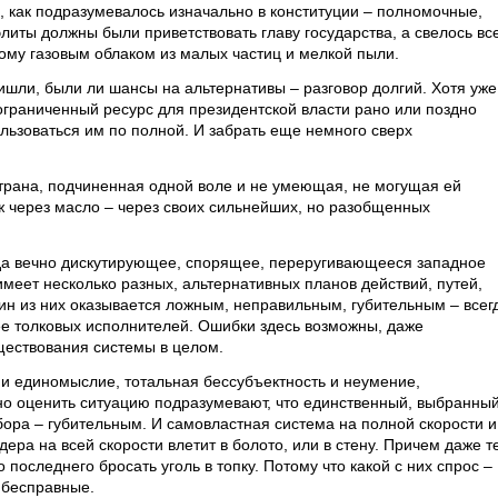
, как подразумевалось изначально в конституции – полномочные,
литы должны были приветствовать главу государства, а свелось вс
ому газовым облаком из малых частиц и мелкой пыли.
ришли, были ли шансы на альтернативы – разговор долгий. Хотя уже
ограниченный ресурс для президентской власти рано или поздно
льзоваться им по полной. И забрать еще немного сверх
страна, подчиненная одной воле и не умеющая, не могущая ей
ж через масло – через своих сильнейших, но разобщенных
огда вечно дискутирующее, спорящее, переругивающееся западное
имеет несколько разных, альтернативных планов действий, путей,
ин из них оказывается ложным, неправильным, губительным – всег
лее толковых исполнителей. Ошибки здесь возможны, даже
ществования системы в целом.
и единомыслие, тотальная бессубъектность и неумение,
но оценить ситуацию подразумевают, что единственный, выбранны
ыбора – губительным. И самовластная система на полной скорости и
ера на всей скорости влетит в болото, или в стену. Причем даже т
 последнего бросать уголь в топку. Потому что какой с них спрос –
 бесправные.