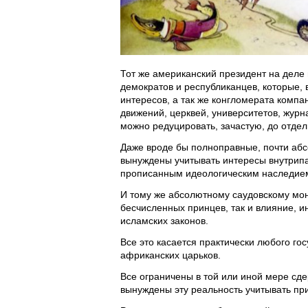
Тот же американский президент на деле
демократов и республиканцев, которые, 
интересов, а так же конгломерата комп
движений, церквей, университетов, журна
можно редуцировать, зачастую, до отдел
Даже вроде бы полноправные, почти аб
вынуждены учитывать интересы внутрипа
прописанным идеологическим наследием, 
И тому же абсолютному саудовскому мон
бесчисленных принцев, так и влияние, и
исламских законов.
Все это касается практически любого го
африканских царьков.
Все ограничены в той или иной мере сде
вынуждены эту реальность учитывать пр