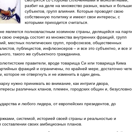
смотрятся со стороны сплоченными и монолитными,
разбит на деле на множество разных, малых и больши
субъектов, групп влияния. Которые проводят свою
собственную политику и имеют свои интересы, с
которыми приходится считаться.
 не является полновластным хозяином страны, делящейся на парт
в свою очередь состоят из множества внутренних фракций, групп
аний, местных политических групп, профсоюзов, общественных
листов, публицистов, инфлюэнсеров – и все это субъектно, и все э
ьного, такого же субъектного гражданина.
солютистские правители, вроде товарища Си или товарища Кима
ртийных фракций и ограничены, по крайней мере, достаточно четк
которое не отвергнуть и не изменить в один день.
арху нужно принимать во внимание, как интриги двора,
нтересы различных кланов, племен, городских общин и, безусловно
сударства и любого лидера, от европейских президентов, до
ржками, системой, историей своей страны и реальностью и
и составлении своих амбициозных планов.