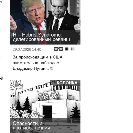
и
H – Hubris Syndrome:
делегированный реванш
29.07.2026 14:40
,
За происходящим в США
внимательно наблюдает
Владимир Путин...
©
ой
КОЛОНКА
.
,
й
Опасности и
противостояния