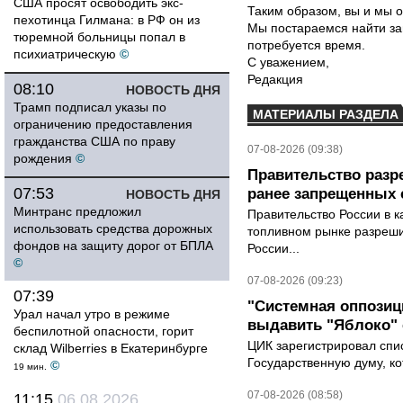
США просят освободить экс-
Таким образом, вы и мы о
пехотинца Гилмана: в РФ он из
Мы постараемся найти за
тюремной больницы попал в
потребуется время.
психиатрическую
©
С уважением,
Редакция
08:10
НОВОСТЬ ДНЯ
Трамп подписал указы по
МАТЕРИАЛЫ РАЗДЕЛА
ограничению предоставления
гражданства США по праву
07-08-2026 (09:38)
рождения
©
Правительство разр
07:53
ранее запрещенных с
НОВОСТЬ ДНЯ
Минтранс предложил
Правительство России в к
использовать средства дорожных
топливном рынке разрешил
фондов на защиту дорог от БПЛА
России...
©
07-08-2026 (09:23)
07:39
"Системная оппози
Урал начал утро в режиме
выдавить "Яблоко"
беспилотной опасности, горит
ЦИК зарегистрировал спис
склад Wilberries в Екатеринбурге
Государственную думу, ко
©
19 мин.
07-08-2026 (08:58)
11:15
06.08.2026