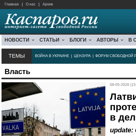
Главная
|
О нас
|
Архив
НОВОСТИ
СТАТЬИ
БЛОГИ
АВТОРЫ
В 
ТЕМЫ
ВОЙНА В УКРАИНЕ
|
ЦЕНЗУРА
|
ФОРУМ СВОБОДНОЙ 
Власть
08-05-2026 (15
Латв
прот
в дел
update: 