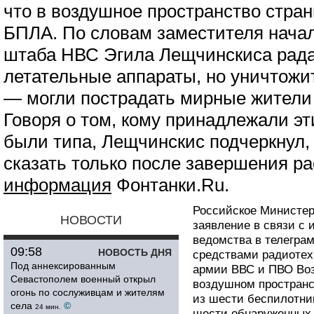
что в воздушное пространство стра
БПЛА. По словам заместителя нача
штаба НВС Эгила Лещчинскиса рад
летательные аппараты, но уничтожи
— могли пострадать мирные жители
Говоря о том, кому принадлежали эт
были типа, Лещчинскис подчеркнул, 
сказать только после завершения р
информация
Фонтанки.Ru.
Российское Министер
НОВОСТИ
заявление в связи с
ведомства в телеграм
09:58
НОВОСТЬ ДНЯ
средствами радиотех
Под аннексированным
армии ВВС и ПВО Во
Севастополем военный открыл
воздушном пространс
огонь по сослуживцам и жителям
из шести беспилотник
села
©
24 мин.
шести обнаруженных 