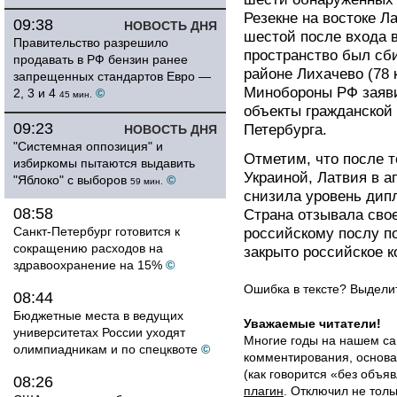
Резекне на востоке 
09:38
НОВОСТЬ ДНЯ
шестой после входа 
Правительство разрешило
пространство был сб
продавать в РФ бензин ранее
районе Лихачево (78 
запрещенных стандартов Евро —
Минобороны РФ заяви
2, 3 и 4
©
45 мин.
объекты гражданской
09:23
Петербурга.
НОВОСТЬ ДНЯ
"Системная оппозиция" и
Отметим, что после т
избиркомы пытаются выдавить
Украиной, Латвия в а
"Яблоко" с выборов
©
59 мин.
снизила уровень дип
08:58
Страна отзывала свое
Санкт-Петербург готовится к
российскому послу по
сокращению расходов на
закрыто российское 
здравоохранение на 15%
©
Ошибка в тексте? Выдел
08:44
Бюджетные места в ведущих
Уважаемые читатели!
университетах России уходят
Многие годы на нашем са
олимпиадникам и по спецквоте
©
комментирования, основа
(как говорится «без объ
08:26
плагин
. Отключил не толь