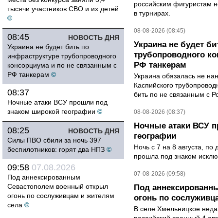
российским фигуристам н
тысячи участников СВО и их детей
в турнирах.
©
08-08-2026 (08:45)
08:45
НОВОСТЬ ДНЯ
Украина не будет би
Украина не будет бить по
трубопроводного ко
инфраструктуре трубопроводного
РФ танкерам
консорциума и по не связанным с
РФ танкерам
©
Украина обязалась не на
Каспийского трубопровод
08:37
бить по не связанным с Р
Ночные атаки ВСУ прошли под
знаком широкой географии
©
08-08-2026 (08:37)
Ночные атаки ВСУ п
08:25
НОВОСТЬ ДНЯ
географии
Силы ПВО сбили за ночь 397
Ночь с 7 на 8 августа, п
беспилотников: горят два НПЗ
©
прошла под знаком исклю
09:58
07.08.2026
07-08-2026 (09:58)
Под аннексированным
Севастополем военный открыл
Под аннексированн
огонь по сослуживцам и жителям
огонь по сослуживц
села
©
В селе Хмельницкое неда