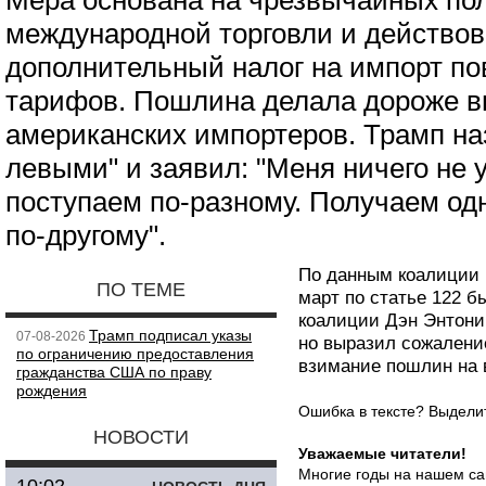
Мера основана на чрезвычайных по
международной торговли и действов
дополнительный налог на импорт п
тарифов. Пошлина делала дороже в
американских импортеров. Трамп на
левыми" и заявил: "Меня ничего не 
поступаем по-разному. Получаем од
по-другому".
По данным коалиции 
ПО ТЕМЕ
март по статье 122 б
коалиции Дэн Энтони
Трамп подписал указы
07-08-2026
но выразил сожаление
по ограничению предоставления
взимание пошлин на 
гражданства США по праву
рождения
Ошибка в тексте? Выдел
НОВОСТИ
Уважаемые читатели!
Многие годы на нашем са