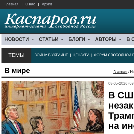
Главная
|
О нас
|
Архив
НОВОСТИ
СТАТЬИ
БЛОГИ
АВТОРЫ
В 
ТЕМЫ
ВОЙНА В УКРАИНЕ
|
ЦЕНЗУРА
|
ФОРУМ СВОБОДНОЙ 
В мире
Главная
/ Н
08-05-2026 (09
В СШ
неза
Трам
на и