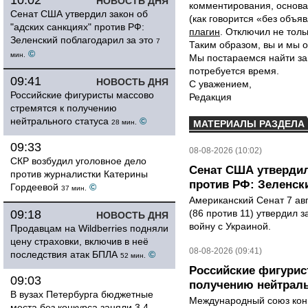
10:02
НОВОСТЬ ДНЯ
комментирования, основа
Сенат США утвердил закон об
(как говорится «без объ
"адских санкциях" против РФ:
плагин
. Отключил не толь
Зеленский поблагодарил за это
7
Таким образом, вы и мы о
©
мин.
Мы постараемся найти за
потребуется время.
09:41
НОВОСТЬ ДНЯ
С уважением,
Российские фигуристы массово
Редакция
стремятся к получению
нейтрального статуса
©
28 мин.
МАТЕРИАЛЫ РАЗДЕЛА
09:33
08-08-2026 (10:02)
СКР возбудил уголовное дело
Сенат США утвердил
против журналистки Катерины
против РФ: Зеленск
Гордеевой
©
37 мин.
Американский Сенат 7 ав
09:18
(86 против 11) утвердил з
НОВОСТЬ ДНЯ
войну с Украиной.
Продавцам на Wildberries подняли
цену страховки, включив в неё
08-08-2026 (09:41)
последствия атак БПЛА
©
52 мин.
Российские фигурис
09:03
получению нейтраль
В вузах Петербурга бюджетные
Международный союз конь
места без конкурса заняли 3,4