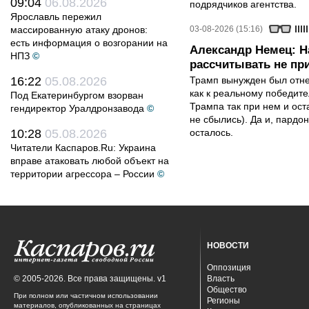
09:04
06.08.2026
подрядчиков агентства.
Ярославль пережил
массированную атаку дронов:
03-08-2026 (15:16)
есть информация о возгорании на
Александр Немец: Н
НПЗ
©
рассчитывать не пр
16:22
05.08.2026
Трамп вынужден был отнес
как к реальному победите
Под Екатеринбургом взорван
Трампа так при нем и ост
гендиректор Уралдронзавода
©
не сбылись). Да и, пардо
10:28
05.08.2026
осталось.
Читатели Каспаров.Ru: Украина
вправе атаковать любой объект на
территории агрессора – России
©
НОВОСТИ
Оппозиция
© 2005-2026. Все права защищены. v1
Власть
Общество
При полном или частичном использовании
Регионы
материалов, опубликованных на страницах