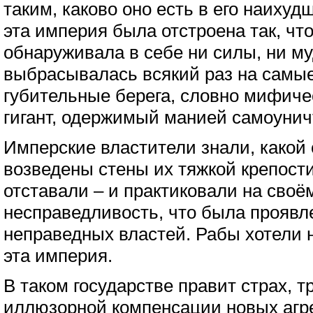
таким, каково оно есть в его наиху
эта империя была отстроена так, чт
обнаруживала в себе ни силы, ни му
выбрасывалась всякий раз на самые
губительные берега, словно мифич
гигант, одержимый манией самоунич
Имперские властители знали, какой
возведены стены их тяжкой крепост
отставали – и практиковали на своё
несправедливость, что была проявл
неправедных властей. Рабы хотели 
эта империя.
В таком государстве правит страх, 
иллюзорной компенсации новых агр