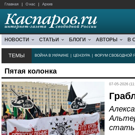
Главная
|
О нас
|
Архив
НОВОСТИ
СТАТЬИ
БЛОГИ
АВТОРЫ
В 
ТЕМЫ
ВОЙНА В УКРАИНЕ
|
ЦЕНЗУРА
|
ФОРУМ СВОБОДНОЙ 
Пятая колонка
07-05-2026 (11
Граб
Алекса
Альте
стать