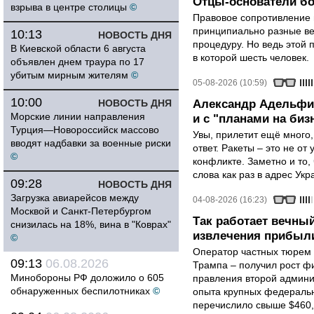
Отцы-основатели бо
взрыва в центре столицы
©
Правовое сопротивление 
принципиально разные ве
10:13
НОВОСТЬ ДНЯ
процедуру. Но ведь этой 
В Киевской области 6 августа
в которой шесть человек.
объявлен днем траура по 17
убитым мирным жителям
©
05-08-2026 (10:59)
10:00
НОВОСТЬ ДНЯ
Александр Адельфин
Морские линии направления
и с "планами на биз
Турция—Новороссийск массово
Увы, прилетит ещё много,
вводят надбавки за военные риски
ответ. Ракеты – это не от
©
конфликте. Заметно и то
слова как раз в адрес Укра
09:28
НОВОСТЬ ДНЯ
Загрузка авиарейсов между
04-08-2026 (16:23)
Москвой и Санкт-Петербургом
Так работает вечный
снизилась на 18%, вина в "Коврах"
извлечения прибыли
©
Оператор частных тюрем 
09:13
06.08.2026
Трампа – получил рост ф
Минобороны РФ доложило о 605
правления второй админи
обнаруженных беспилотниках
©
опыта крупных федеральны
перечислило свыше $460,