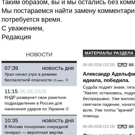
Таким образом, вы и мы остались без ком
Мы постараемся найти замену комментария
потребуется время.
С уважением,
Редакция
МАТЕРИАЛЫ РАЗДЕЛА
НОВОСТИ
06-08-2026 (15:25)
07:39
НОВОСТЬ ДНЯ
Александр Адельфин
Урал начал утро в режиме
беспилотной опасности
©
идеала, победила.
15 мин.
Судьба подаёт знаки, гига
11:15
06.08.2026
"Хватит, остановись, поду
КНДР развернет свое ракетное
беспрерывно. Уже миллио
подразделение в России для
смягчали падение, начато
нанесения ударов по Украине
©
воле. Уже толпы "врачей
помощь.
10:35
НОВОСТЬ ДНЯ
В Москве похоронен очередной
06-08-2026 (15:18)
генерал — вероятная жертва