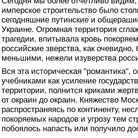
Сегодня мы более отчётливо видим
имперское строительство было стол
сегодняшние путинские и общераши
Украине. Огромная территория сгла
трагедии, впитывала кровь покоряем
российские зверства, как очевидно,
меньшими, нежели изуверства росси
Вся эта историческая "романтика",
учебниками как усиление государст
территории, полнится криками жерт
от окраин до окраин. Княжество Мос
распространяясь по континенту, нес
покоряемых народов и угрозу тем ст
побоялось напасть или получило до