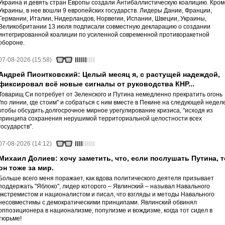
Украина и девять стран Европы создали Антибаллистическую коалицию. Кром
Украины, в нее вошли 9 европейских государств. Лидеры Дании, Франции,
Германии, Италии, Нидерландов, Норвегии, Испании, Швеции, Украины,
Великобритании 13 июля подписали совместную декларацию о создании
интегрированной коалиции по усиленной современной противоракетной
обороне.
07-08-2026 (15:58)
Андрей Пионтковский: Целый месяц я, с растущей надеждой,
фиксировал всё новые сигналы от руководства КНР...
Товарищ Си потребует от Зеленского и Путина немедленно прекратить огонь
"по линии, где стоим" и собраться с ним вместе в Пекине на следующей неделе
чтобы обсудить долгосрочное мирное урегулирование кризиса, "исходя из
принципа сохранения нерушимой территориальной целостности всех
государств".
07-08-2026 (14:12)
Михаил Долиев: хочу заметить, что, если послушать Путина, т
он тоже за мир.
Больше всего меня поражает, как вдова политического деятеля призывает
поддержать "Яблоко", лидер которого – Явлинский – называл Навального
экстремистом и националистом и писал, что взгляды и методы Навального
несовместимы с демократическими принципами. Явлинский обвинял
оппозиционера в национализме, популизме и вождизме, когда тот сидел в
тюрьме!