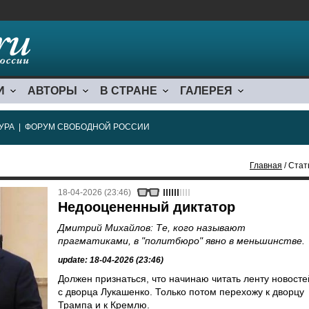
И
АВТОРЫ
В СТРАНЕ
ГАЛЕРЕЯ
УРА
|
ФОРУМ СВОБОДНОЙ РОССИИ
Главная
/ Стат
18-04-2026 (23:46)
Недооцененный диктатор
Дмитрий Михайлов: Те, кого называют
прагматиками, в "политбюро" явно в меньшинстве.
update: 18-04-2026 (23:46)
Должен признаться, что начинаю читать ленту новосте
с дворца Лукашенко. Только потом перехожу к дворцу
Трампа и к Кремлю.