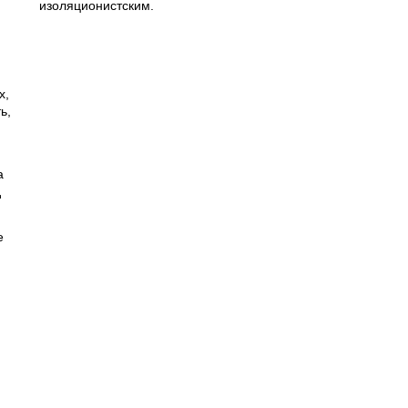
изоляционистским.
х,
ь,
а
д
е