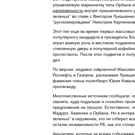
управляемую марионетку типа Орбана и
напряженность
внутри лукашенковского 
зеленых” во главе с Виктором Лукашен
“русскомировцами” Николаем Карпенков
Этот тип еще во время первых массовых
популярного кандидата в президенты Вл
играл важную роль в жестоком подавлени
стеклянную дверь в популярной кофейне 
протестанты. После этих подвигов и по
дел.
По версии, недавно озвученной Максимо
Роснефть и Газпром, раскачивая Лукашен
фамилия члена политбюро Юрия Ковальчу
пропаганду.
Многочисленные источники сообщали, что
свалить, куда подальше и спокойно про
предложение не прошло. Естественно, ч
Мадуро, Хаменеи и Орбана. Но в интереса
зеленых" в окружении, кто не отберет вс
остатки независимости РБ, как это стоп
Аналитики, которые за всеми событиями 