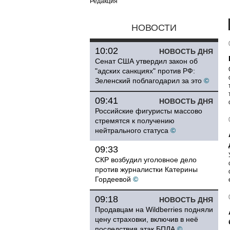
Редакция
НОВОСТИ
10:02
НОВОСТЬ ДНЯ
Сенат США утвердил закон об
"адских санкциях" против РФ:
Зеленский поблагодарил за это
©
09:41
НОВОСТЬ ДНЯ
Российские фигуристы массово
стремятся к получению
нейтрального статуса
©
09:33
СКР возбудил уголовное дело
против журналистки Катерины
Гордеевой
©
09:18
НОВОСТЬ ДНЯ
Продавцам на Wildberries подняли
цену страховки, включив в неё
последствия атак БПЛА
©