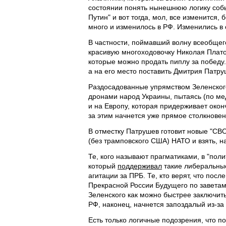
состоянии понять нынешнюю логику собы
Путин" и вот тогда, мол, все изменится,
много и изменилось в РФ. Изменились в
В частности, поймавший волну всеобщег
красивую многоходовочку Николая Платон
которые можно продать пиплу за победу
а на его место поставить Дмитрия Патр
Раздосадованные упрямством Зеленского
дронами народ Украины, пытаясь (по ме
и на Европу, которая придерживает окон
за этим начнется уже прямое столкновен
В отместку Патрушев готовит новые "СВ
(без трамповского США) НАТО и взять, н
Те, кого называют прагматиками, в "пол
который
поддерживал
такие либеральные
агитации за ПРБ. Те, кто верят, что пос
Прекрасной России Будущего по заветам
Зеленского как можно быстрее заключить 
РФ, наконец, начнется запоздалый из-за 
Есть только логичные подозрения, что п