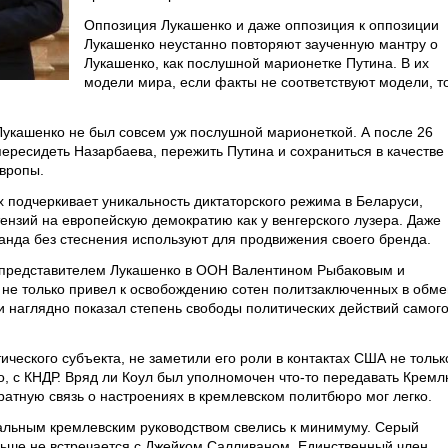
Оппозиция Лукашенко и даже оппозиция к оппозиции
Лукашенко неустанно повторяют заученную мантру о
Лукашенко, как послушной марионетке Путина. В их
модели мира, если факты не соответствуют модели, т
укашенко не был совсем уж послушной марионеткой. А после 26
пересидеть Назарбаева, пережить Путина и сохраниться в качестве
вропы.
подчеркивает уникальность диктаторского режима в Беларуси,
ензий на европейскую демократию как у венгерского лузера. Даже
ганда без стеснения используют для продвижения своего бренда.
 представителем Лукашенко в ООН Валентином Рыбаковым и
не только привел к освобождению сотен политзаключенных в обме
и наглядно показал степень свободы политических действий самог
ического субъекта, не заметили его роли в контактах США не тольк
го, с КНДР. Вряд ли Коул был уполномочен что-то передавать Крем
братную связь о настроениях в кремлевском политбюро мог легко.
альным кремлевским руководством свелись к минимуму. Серый
ьше не встречается с Джейком Салливаном. Единственный член