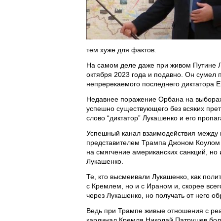
тем хуже для фактов.
На самом деле даже при живом Путине Л
октября 2023 года и подавно. Он сумел 
непререкаемого последнего диктатора Е
Недавнее поражение Орбана на выборах 
успешно существующего без всяких прет
слово “диктатор” Лукашенко и его пропа
Успешный канал взаимодействия между
представителем Трампа Джоном Коулом 
на смягчение американских санкций, но 
Лукашенко.
Те, кто высмеивали Лукашенко, как полит
с Кремлем, но и с Ираном и, скорее все
через Лукашенко, но получать от него о
Ведь при Трампе живые отношения с ре
кардинал Кремля Николай Патрушев бол