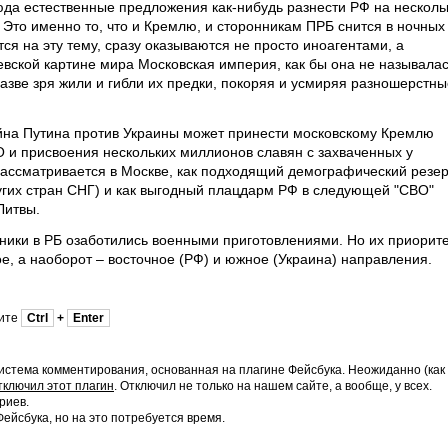
да естественные предложения как-нибудь разнести РФ на несколь
. Это именно то, что и Кремлю, и сторонникам ПРБ снится в ночных
тся на эту тему, сразу оказываются не просто иноагентами, а
евской картине мира Московская империя, как бы она не называлас
разве зря жили и гибли их предки, покоряя и усмиряя разношерстны
йна Путина против Украины может принести московскому Кремлю
О и присвоения нескольких миллионов славян с захваченных у
рассматривается в Москве, как подходящий демографический резе
ругих стран СНГ) и как выгодный плацдарм РФ в следующей "СВО"
Литвы.
нники в РБ озаботились военными приготовлениями. Но их приорит
е, а наоборот – восточное (РФ) и южное (Украина) направления.
мите
Ctrl
+
Enter
истема комментирования, основанная на плагине Фейсбука. Неожиданно (как
тключил этот плагин
. Отключил не только на нашем сайте, а вообще, у всех.
риев.
йсбука, но на это потребуется время.