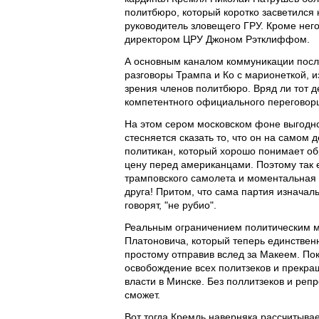
политбюро, который коротко засветился 
руководитель зловещего ГРУ. Кроме нег
директором ЦРУ Джоном Рэтклиффом.
А основным каналом коммуникации посл
разговоры Трампа и Ко с марионеткой,
зрения членов политбюро. Вряд ли тот 
компетентного официального перегово
На этом сером московском фоне выгодно
стесняется сказать то, что он на самом 
политикан, который хорошо понимает об
цену перед американцами. Поэтому так е
трамповского самолета и моментальная 
друга! Притом, что сама партия изначал
говорят, "не рубио".
Реальным ограничением политическим м
Платоновича, который теперь единственн
простому отправив вслед за Макеем. По
освобождение всех политзеков и прекра
власти в Минске. Без поллитзеков и ре
сможет.
Вот тогда Кремль наверняка рассчитывае