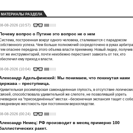
МАТЕРИАЛЫ РАЗДЕЛА
08-08-2026 (10:57)
Почему вопрос о Путине это вопрос не о нем
Система, построенная вокруг одного человека, сталкивается с парадоксом
собственного успеха. Чем больше полномочий сосредоточено в руках арбитра
тем опаснее передача этого объема власти преемнику. Новый лидер, получив
тот же инструментарий, почти неизбежно перестанет зависеть от тех, кто
обеспечил ему приход к власти.
08-08-2026 (10:04)
Александр Адельфинский: Мы понимаем, что покинутая нами
держава – преступница.
Удивительная росимперская самонадеянная глупость, в отсутствие логически
связей, способствовала удивительной же слепоте, не позволявшей узреть
очевидное на "присоединённых" местах –бесконечная экспансия тащит с соб
ежедневную жестокость при постоянном верхоглядстве.
08-08-2026 (00:24)
Александр Немец: РФ производит в месяц примерно 100
баллистических ракет.