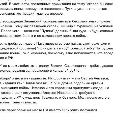
тий. В частности, постоянные причитания на тему "скорее бы сдох
 бессмысленны, потому что настоящего Путина уже нет, но не так
 основном мотивации главных игроков.
о восхищения Зеленский, сознательно или бессознательно ломает
овича. Тому как раз нужен скорейший мир с Украиной, на условия
. После чего нынешнего ”Путина” должны были куда-нибудь сплавит
ушева во всем белом и не замазанном кровью войны.
, ястребы во главе с Патрушевым во всю наказывают ракетами и
дведевской формуле) "принудить к миру". Большой зуб у Патрушев
чание войны РФ с Украиной, поскольку явно побаивается, что всле
ия с РФ.
О" по моим любимым странам Балтии. Сверхзадача – добить дохло
аконец, реванш за поражение в холодной войне.
итбюро" явно в меньшинстве. Их фронтмен – это Сергей Чемезов,
 издания как "Новая газета", RTVi и другие подобные органы
ле окончания войны Чемезов и его соратники приступят к созданию
 святого великомученика Алексея Навального, требуют от
сделку с РФ с участием Трампа или без него. Мол, после этого в
войны транзит власти.
осле пересборки на месте РФ вместо ПРБ опять получится