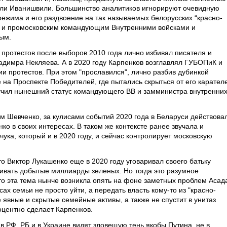
ли Иванишвили. Большинство аналитиков игнорируют очевидную
режима и его раздвоение на так называемых белорусских “красно-
ко и промосковским командующим Внутренними войсками и
ым.
 протестов после выборов 2010 года лично избивал писателя и
адимра Некляева. А в 2020 году Карпенков возглавлял ГУБОПиК и
и протестов. При этом "прославился", лично разбив дубинкой
на Проспекте Победителей, где пытались скрыться от его карател
лучил нынешний статус командующего ВВ и замминистра внутренни
м Шевченко, за кулисами событий 2020 года в Беларуси действова
ко в своих интересах. В таком же контексте ранее звучала и
ка, который и в 2020 году, и сейчас контролирует московскую
 Виктор Лукашенко еще в 2020 году уговаривал своего батьку
живать добытые миллиарды зеленых. Но тогда это разумное
то эта тема нынче возникла опять на фоне заметных проблем Асад
х семьи не просто уйти, а передать власть кому-то из "красно-
е явные и скрытые семейные активы, а также не спустит в унитаз
роцентно сделает Карпенков.
в РФ, РБ и в Украине видят зловещую тень якобы Путина, не в