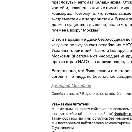
пресловутый автомат Калашникова. Отсю
частей и, наконец, зажить с ними в мире
кошмарах. Поэтому те, кто только заикае
экстремистами и террористами. В кремл
должна существовать вечно, иначе что, 
племена вокруг Москвы?
В этой парадигме даже безрассудная во
какую-то пользу за счет ослабления НАТ
Украины территорий. Также и Беларусь 
Московии (в отличие от инородцев из д
против стран НАТО – в первую очередь, 
Естественно, что Лукашенко и его сторо
сегодня – отнюдь не безопасное западно
Дмитрий Михайлов
Ошибка в тексте? Выделите ее мышкой и наж
Уважаемые читатели!
Многие годы на нашем сайте использовалась с
говорится «без объявления войны»)
Фейсбук о
Таким образом, вы и мы остались без коммента
Мы постараемся найти замену комментариям Фе
С уважением,