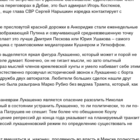
на переговорах в Дубае, это был адмирал Игорь Костюков,
о, еще глава СВР Сергей Нарышкин изредка контактирует с
е пресловутой красной дорожки в Анкоридже стали еженедельные
 изображающей Путина и озвучивающей средневзвешенную точку
делает это лучше Дмитрия Пескова или Юрия Ушакова – самого
рщика с трамповскими медиаторами Кушнером и Уиткоффом.
 выделяется яркая фигура Лукашенко, который может и порой не
деле думает. Конечно, он не гигант мысли, но зато опытный
раз мыслей членов кремлевской хунты и умело набивает себе этим
стественно прозвучал исторический звонок к Лукашенко с борта
дружба двух автократов. Любители больших сделок нашли друг
ьно была разыграна Марко Рубио без ведома Трампа, который, как
аневрам Лукашенко является опасение разозлить Николая
ый в состоянии устранить Лукашенко, то ли политически, то ли по-
ка Патрушев не спешит. Тем более что обещанное Коулу
щение репрессий до конца года указывает на планируемый транзит
прессий лукашенковский режим по определению существовать не
т вмешаться и, наконец, продвинуть во власть в Минске полностью