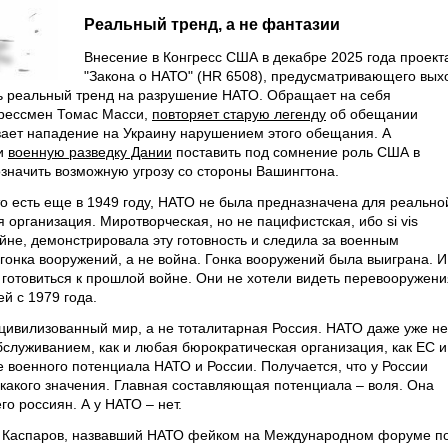
Реальный тренд, а не фантазии
Внесение в Конгресс США в декабре 2025 года проект
"Закона о НАТО" (HR 6508), предусматривающего вых
сть реальный тренд на разрушение НАТО. Обращает на себя
нгрессмен Томас Масси,
повторяет старую легенду
об обещании
ает нападение на Украину нарушением этого обещания. А
ли
военную разведку Дании
поставить под сомнение роль США в
значить возможную угрозу со стороны Вашингтона.
 то есть еще в 1949 году, НАТО не была предназначена для реально
 организация. Миротворческая, но не пацифистская, ибо si vis
ойне, демонстрировала эту готовность и следила за военным
гонка вооружений, а не война. Гонка вооружений была выиграна. И
и готовиться к прошлой войне. Они не хотели видеть перевооружени
й с 1979 года.
 цивилизованный мир, а не тоталитарная Россия. НАТО даже уже не
бслуживанием, как и любая бюрократическая организация, как ЕС и
 военного потенциала НАТО и России. Получается, что у России
икакого значения. Главная составляющая потенциала – воля. Она
го россиян. А у НАТО – нет.
 Каспаров, назвавший НАТО фейком на Международном форуме п