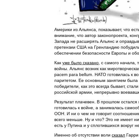
Америки из Альянса, показывает, что е
внимание, что автор законопроекта, ко
Запада не расширять Альянс и оправдыв
претензии США на Гренландию побуди
обеспечении безопасности Европы и обо
Как
уже было сказано
, с самого начала,
войны. Альянс возник как миротворческая
pacem para bellum. НАТО готовилась к в
паритетом. Ее основным занятием была 
победители, как это всегда бывает, стал
российской армии, непрерывно воевавше
Результат плачевен. В прошлом остался
готовилась к войне, а занималась самоо
ООН. И ни о чем не говорит соотношение
всего меньше. Ну и что? Это не имеет н
есть у Путина и у сплотившихся вокруг не
Именно об отсутствии воли
сказал
Гарри