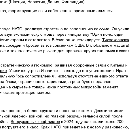
тики (Швеция, Норвегия, Дания, Финляндия)..
ства, формирующие свои собственные временные альянсы.
пада НАТО, реализуя стратегию по заполнению вакуума. Он усили
пользуя экономическую мощь через инициативу "Один пояс, один
ские страны в сателлитов. В Азии он консолидирует "
Тихоокеанско
е на соседей и бросая вызов союзникам США. В глобальном масшта
ые и технологические рычаги для привязки других экономик к свои
 стратегическую автономию, развивая оборонные связи с Китаем и
ание
. Усилится угроза Израилю – вплоть до его уничтожения. Иран
альную "ось сопротивления", используя отсутствие единого ответа
на блоки, ограниченные тарифами, а рост будет подавлен.
цен на сырьевые товары из-за постоянных микровойн заменят
ическим протекционизмом.
полярность, а более хрупкая и опасная система. Десятилетиями
альной ядерной войной, но главной разрушительной силой после
ойны.
Вооруженных конфликтов
в 2024 году насчитали около 200,
 погрузят его в хаос. Крах НАТО приведет не к новому равновесию,