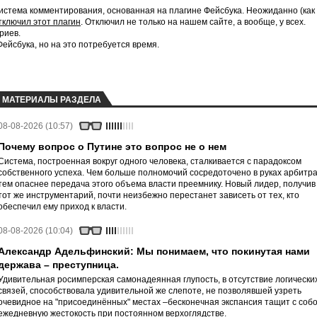
истема комментирования, основанная на плагине Фейсбука. Неожиданно (как
тключил этот плагин
. Отключил не только на нашем сайте, а вообще, у всех.
риев.
йсбука, но на это потребуется время.
МАТЕРИАЛЫ РАЗДЕЛА
08-08-2026 (10:57)
Почему вопрос о Путине это вопрос не о нем
Система, построенная вокруг одного человека, сталкивается с парадоксом
собственного успеха. Чем больше полномочий сосредоточено в руках арбитра
тем опаснее передача этого объема власти преемнику. Новый лидер, получив
тот же инструментарий, почти неизбежно перестанет зависеть от тех, кто
обеспечил ему приход к власти.
08-08-2026 (10:04)
Александр Адельфинский: Мы понимаем, что покинутая нами
держава – преступница.
Удивительная росимперская самонадеянная глупость, в отсутствие логически
связей, способствовала удивительной же слепоте, не позволявшей узреть
очевидное на "присоединённых" местах –бесконечная экспансия тащит с соб
ежедневную жестокость при постоянном верхоглядстве.