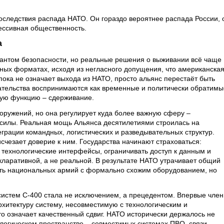
следствия распада НАТО. Он гораздо вероятнее распада России, 
ессивная общественность.
а
рантом безопасности, но реальные решения о выживании всё чаще
ных форматах, исходя из негласного допущения, что американска
пока не означает выхода из НАТО, просто альянс перестаёт быть
зательства воспринимаются как временные и политически обратимы
вую функцию – сдерживание.
оружений, но она регулирует куда более важную сферу –
 силы. Реальная мощь Альянса десятилетиями строилась на
еграции командных, логистических и разведывательных структур.
счезает доверие к ним. Государства начинают страховаться:
 технологические интерфейсы, ограничивать доступ к данным и
кларативной, а не реальной. В результате НАТО утрачивает общий
сть национальных армий с формально схожим оборудованием, но
систем С-400 стала не исключением, а прецедентом. Впервые член
хитектуру систему, несовместимую с технологическим и
о означает качественный сдвиг. НАТО исторически держалось не
нологическом пространстве – совместимых системах ПВО, связи,