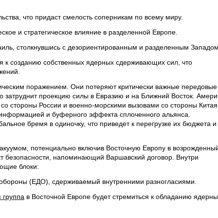
льства, что придаст смелость соперникам по всему миру.
ское и стратегическое влияние в разделенной Европе.
зраиль, столкнувшись с дезориентированным и разделенным Западом
я к созданию собственных ядерных сдерживающих сил, что
жений.
гическим поражением. Они потеряют критически важные передовые
то затруднит проекцию силы в Евразию и на Ближний Восток. Амери
 со стороны России и военно-морскими вызовами со стороны Китая
 информацией и буферного эффекта сплоченного альянса.
льное бремя в одиночку, что приведет к перегрузке их бюджета и
акуумом, потенциально включив Восточную Европу в возрожденный
кт безопасности, напоминающий Варшавский договор. Внутри
ющие блоки:
 обороны (ЕДО), сдерживаемый внутренними разногласиями.
 группа
в Восточной Европе будет стремиться к обладанию ядерн