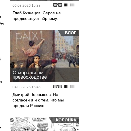
06.08.2026 15:38
Глеб Кузнецов: Серое не
а
предшествует чёрному.
од
БЛОГ
й
О моральном
превосходстве
я
04.08.2026 15:46
Дмитрий Чернышев: Не
согласен я и с тем, что мы
предали Россию.
КОЛОНКА
о