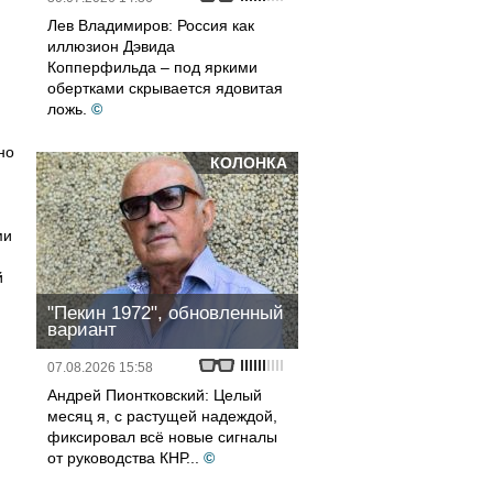
Лев Владимиров: Россия как
.
иллюзион Дэвида
Копперфильда – под яркими
обертками скрывается ядовитая
ложь.
©
но
КОЛОНКА
ми
й
"Пекин 1972", обновленный
вариант
07.08.2026 15:58
Андрей Пионтковский: Целый
месяц я, с растущей надеждой,
фиксировал всё новые сигналы
от руководства КНР...
©