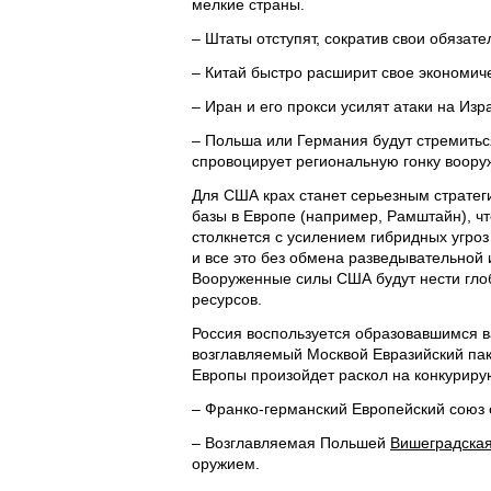
мелкие страны.
– Штаты отступят, сократив свои обязате
– Китай быстро расширит свое экономиче
– Иран и его прокси усилят атаки на И
– Польша или Германия будут стремитьс
спровоцирует региональную гонку воору
Для США крах станет серьезным страте
базы в Европе (например, Рамштайн), ч
столкнется с усилением гибридных угроз
и все это без обмена разведывательной
Вооруженные силы США будут нести глоба
ресурсов.
Россия воспользуется образовавшимся в
возглавляемый Москвой Евразийский па
Европы произойдет раскол на конкуриру
– Франко-германский Европейский союз
– Возглавляемая Польшей
Вишеградская
оружием.