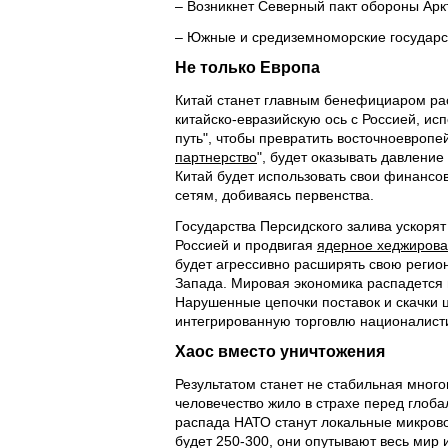
– Возникнет Северный пакт обороны Арк
– Южные и средиземноморские государ
Не только Европа
Китай станет главным бенефициаром рас
китайско-евразийскую ось с Россией, ис
путь", чтобы превратить восточноевропей
партнерство
", будет оказывать давлени
Китай будет использовать свои финансов
сетям, добиваясь первенства.
Государства Персидского залива ускорят
Россией и продвигая
ядерное хеджиров
будет агрессивно расширять свою регион
Запада. Мировая экономика распадется 
Нарушенные цепочки поставок и скачки 
интегрированную торговлю националист
Хаос вместо уничтожения
Результатом станет не стабильная много
человечество жило в страхе перед глоб
распада НАТО станут локальные микров
будет 250-300, они опутывают весь мир и