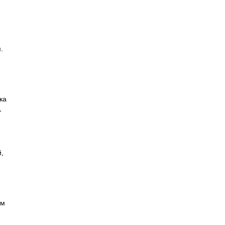
.
ка
,
,
ым