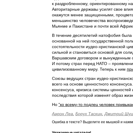
к раздробленному, ориентированному н
Авторитарные державы усилят свое влиян
окажутся менее защищенными, процвет
меньшинство человечества воспроизведе
Мьянме и Пакистане и почти всей Африк
В течение десятилетий натофобия была
основанной на ней государственной пол
состоятельности иудео-христианской цив
сильной и становиться основой для сол
Варшавским договором и вынужденным со
И потому страх перед НАТО – проявление
цивилизованному миру. Теперь к ним
пр
Союзы ведущих стран иудео-христианско
всего на основе ценностного консенсуса
консенсуса, кризиса системы ценностей 
последствия которой изменят образ жиз
Но
"ко всему-то подлец человек привыкае
Аарон Леа
,
Борух Таскин
,
Дмитрий Шу
Ошибка в тексте? Выделите ее мышкой и наж
Уважаемые читатели!