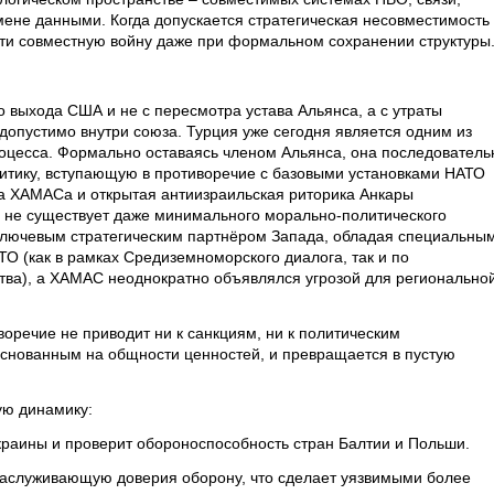
мене данными. Когда допускается стратегическая несовместимость
ести совместную войну даже при формальном сохранении структуры
 выхода США и не с пересмотра устава Альянса, а с утраты
 допустимо внутри союза. Турция уже сегодня является одним из
оцесса. Формально оставаясь членом Альянса, она последователь
итику, вступающую в противоречие с базовыми установками НАТО
а ХАМАСа и открытая антиизраильская риторика Анкары
 не существует даже минимального морально-политического
 ключевым стратегическим партнёром Запада, обладая специальны
ТО (как в рамках Средиземноморского диалога, так и по
тва), а ХАМАС неоднократно объявлялся угрозой для регионально
воречие не приводит ни к санкциям, ни к политическим
основанным на общности ценностей, и превращается в пустую
ую динамику:
краины и проверит обороноспособность стран Балтии и Польши.
 заслуживающую доверия оборону, что сделает уязвимыми более