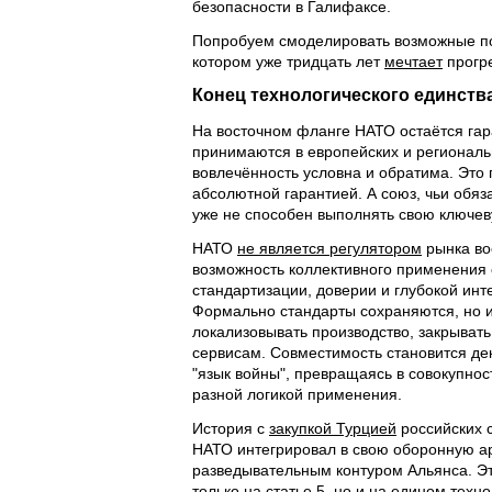
безопасности в Галифаксе.
Попробуем смоделировать возможные по
котором уже тридцать лет
мечтает
прогр
Конец технологического единств
На восточном фланге НАТО остаётся га
принимаются в европейских и региональ
вовлечённость условна и обратима. Это 
абсолютной гарантией. А союз, чьи обя
уже не способен выполнять свою ключе
НАТО
не является регулятором
рынка во
возможность коллективного применения
стандартизации, доверии и глубокой инт
Формально стандарты сохраняются, но и
локализовывать производство, закрывать
сервисам. Совместимость становится де
"язык войны", превращаясь в совокупно
разной логикой применения.
История с
закупкой Турцией
российских 
НАТО интегрировал в свою оборонную ар
разведывательным контуром Альянса. Эт
только на статье 5, но и на едином тех