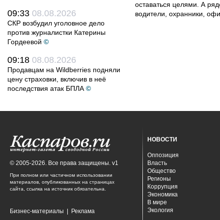
оставаться целями. А ряд
09:33
08.08.2026
водители, охранники, оф
СКР возбудил уголовное дело
против журналистки Катерины
Гордеевой
©
09:18
08.08.2026
Продавцам на Wildberries подняли
цену страховки, включив в неё
последствия атак БПЛА
©
НОВОСТИ
Оппозиция
© 2005-2026. Все права защищены. v1
Власть
Общество
При полном или частичном использовании
Регионы
материалов, опубликованных на страницах
Коррупция
сайта, ссылка на источник обязательна.
Экономика
В мире
Экология
Бизнес-материалы
|
Реклама