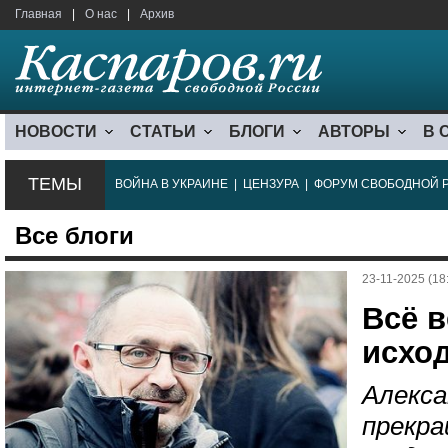
Главная
|
О нас
|
Архив
НОВОСТИ
СТАТЬИ
БЛОГИ
АВТОРЫ
В 
ТЕМЫ
ВОЙНА В УКРАИНЕ
|
ЦЕНЗУРА
|
ФОРУМ СВОБОДНОЙ 
Все блоги
23-11-2025 (18
Всё в
исхо
Алекса
прекра