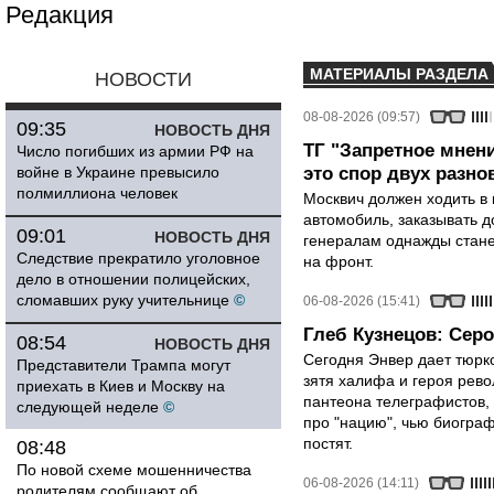
Редакция
МАТЕРИАЛЫ РАЗДЕЛА
НОВОСТИ
08-08-2026 (09:57)
09:35
НОВОСТЬ ДНЯ
ТГ "Запретное мнени
Число погибших из армии РФ на
войне в Украине превысило
это спор двух разно
полмиллиона человек
Москвич должен ходить в 
автомобиль, заказывать д
09:01
НОВОСТЬ ДНЯ
генералам однажды стане
Следствие прекратило уголовное
на фронт.
дело в отношении полицейских,
сломавших руку учительнице
©
06-08-2026 (15:41)
Глеб Кузнецов: Серо
08:54
НОВОСТЬ ДНЯ
Сегодня Энвер дает тюрк
Представители Трампа могут
зятя халифа и героя рево
приехать в Киев и Москву на
пантеона телеграфистов,
следующей неделе
©
про "нацию", чью биограф
постят.
08:48
По новой схеме мошенничества
06-08-2026 (14:11)
родителям сообщают об