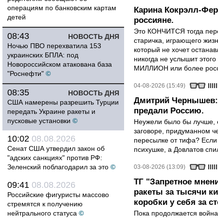
операциям по банковским картам
Карина Кокрэлл-Фер
детей
россияне.
Это КОНЧИТСЯ тогда пере
08:43
НОВОСТЬ ДНЯ
старичка, играющего жизн
Ночью ПВО перехватила 153
который не хочет останавл
украинских БПЛА: под
никогда не услышит этого
Новороссийском атакована база
МИЛЛИОН или более росси
"Роснефти"
©
04-08-2026 (15:49)
08:35
НОВОСТЬ ДНЯ
Дмитрий Чернышев: 
США намерены разрешить Турции
предали Россию.
передать Украине ракеты и
пусковые установки
©
Неужели было бы лучше, 
заговоре, придуманном че
10:02
08.08.2026
пересылке от тифа? Если
Сенат США утвердил закон об
психушке, а Довлатов спи
"адских санкциях" против РФ:
Зеленский поблагодарил за это
©
03-08-2026 (13:09)
ТГ "Запретное мнени
09:41
08.08.2026
ракеты за тысячи ки
Российские фигуристы массово
коробки у себя за с
стремятся к получению
нейтрального статуса
©
Пока продолжается война