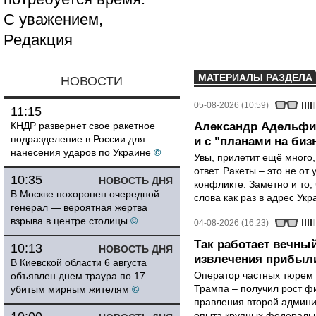
С уважением,
Редакция
МАТЕРИАЛЫ РАЗДЕЛА
НОВОСТИ
05-08-2026 (10:59)
11:15
КНДР развернет свое ракетное
Александр Адельфин
подразделение в России для
и с "планами на биз
нанесения ударов по Украине
©
Увы, прилетит ещё много,
ответ. Ракеты – это не от
10:35
НОВОСТЬ ДНЯ
конфликте. Заметно и то
В Москве похоронен очередной
слова как раз в адрес Укра
генерал — вероятная жертва
взрыва в центре столицы
©
04-08-2026 (16:23)
Так работает вечный
10:13
НОВОСТЬ ДНЯ
извлечения прибыли
В Киевской области 6 августа
Оператор частных тюрем 
объявлен днем траура по 17
Трампа – получил рост ф
убитым мирным жителям
©
правления второй админи
опыта крупных федеральны