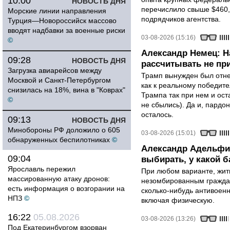
10:00
НОВОСТЬ ДНЯ
перечислило свыше $460,
Морские линии направления
подрядчиков агентства.
Турция—Новороссийск массово
вводят надбавки за военные риски
03-08-2026 (15:16)
©
Александр Немец: Н
09:28
НОВОСТЬ ДНЯ
рассчитывать не пр
Загрузка авиарейсов между
Трамп вынужден был отнес
Москвой и Санкт-Петербургом
как к реальному победите
снизилась на 18%, вина в "Коврах"
Трампа так при нем и ост
©
не сбылись). Да и, пардо
осталось.
09:13
НОВОСТЬ ДНЯ
Минобороны РФ доложило о 605
03-08-2026 (15:01)
обнаруженных беспилотниках
©
Александр Адельфи
09:04
выбирать, у какой б
Ярославль пережил
При любом варианте, жит
массированную атаку дронов:
незомбированным граждан
есть информация о возгорании на
сколько-нибудь антивоен
НПЗ
©
включая физическую.
16:22
05.08.2026
03-08-2026 (13:26)
Под Екатеринбургом взорван