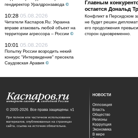
Главным конкурент
гендиректор Уралдронзавода
©
остается Дональд Т
10:28
05.08.2026
Конфликт в Персидском з
Читатели Каспаров.Ru: Украина
не будет решен дипломати
вправе атаковать любой объект на
его продолжения превыси
территории агрессора – России
©
сторон одновременно.
10:01
05.08.2026
Попытку России возродить некий
конкурс "Интервидение" пресекла
Саудовская Аравия
©
НОВОСТИ
Оппозиция
© 2005-2026. Все права защищены. v1
Власть
Общество
При полном или частичном использовании
Регионы
материалов, опубликованных на страницах
Коррупция
сайта, ссылка на источник обязательна.
Экономика
В мире