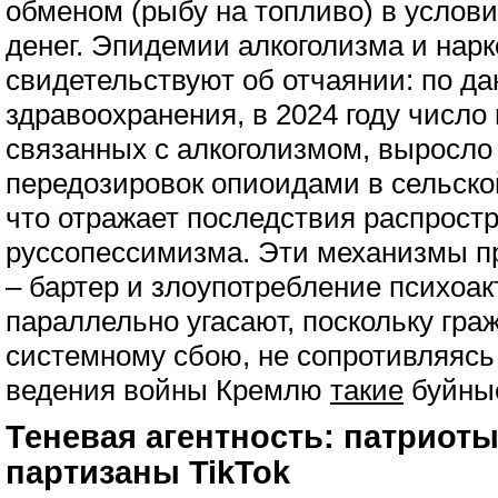
обменом (рыбу на топливо) в услов
денег. Эпидемии алкоголизма и нар
свидетельствуют об отчаянии: по д
здравоохранения, в 2024 году число
связанных с алкоголизмом, выросло 
передозировок опиоидами в сельско
что отражает последствия распрост
руссопессимизма. Эти механизмы п
– бартер и злоупотребление психоа
параллельно угасают, поскольку гра
системному сбою, не сопротивляясь
ведения войны Кремлю
такие
буйные
Теневая агентность: патриоты
партизаны TikTok