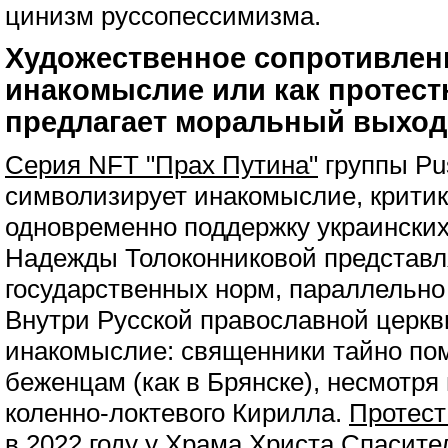
цинизм руссопессимизма.
Художественное сопротивлен
инакомыслие или как протест
предлагает моральный выход
Серия NFT "Прах Путина"
группы Pus
символизирует инакомыслие, критик
одновременно поддержку украински
Надежды Толоконниковой представля
государственных норм, параллельно
Внутри Русской православной церкв
инакомыслие: священники тайно по
беженцам (как в Брянске), несмотр
коленно-локтевого Кирилла.
Протест
в 2022 году у Храма Христа Спасит