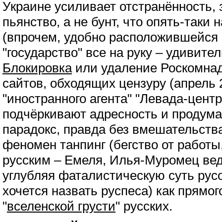
Украине усиливает отстранённость,
пьянство, а не бунт, что опять-таки 
(впрочем, удобно расположившейся
"государство" все на руку – удивител
Блокировка
или удаление Роскомнад
сайтов, обходящих цензуру (апрель 2
"иностранного агента" "Левада-центр
подчёркивают адресность и продума
парадокс, правда без вмешательства
феномен танпинг (бегство от работы
русским – Емеля, Илья-Муромец вед
углубляя фаталистическую суть рус
хочется назвать руспеса) как прямо
"
вселенской грусти
" русских.