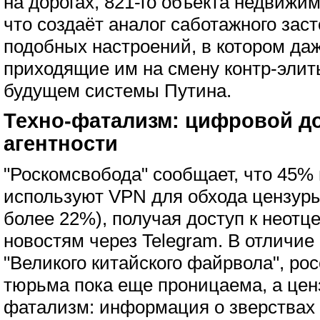
на дорогах, 821-го объекта недвижим
что создаёт аналог саботажного зас
подобных настроений, в котором даж
приходящие им на смену контр-эли
будущем системы Путина.
Техно-фатализм: цифровой до
агентности
"Роскомсвобода" сообщает, что 45%
используют VPN для обхода цензур
более 22%), получая доступ к неот
новостям через Telegram. В отличие
"Великого китайского файрвола", р
тюрьма пока еще проницаема, а цен
фатализм: информация о зверствах 