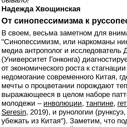
бывало!"
Надежда Хвощинская
От синопессимизма к руссоп
В своем, весьма заметном для вним
"Синопессимизм, или наркоманы ни
медиа антрополог и исследователь 
(Университет Гонконга) диагностиру
от экономического роста к стагнаци
недомогание современного Китая, г
мечты о процветании порождают теп
выражающееся в целом наборе патт
молодежи –
инволюции
,
танпине
,
ге
Seresin
, 2019), и рунологии (рунксуэ
убежать из Китая"). Заметим, что п