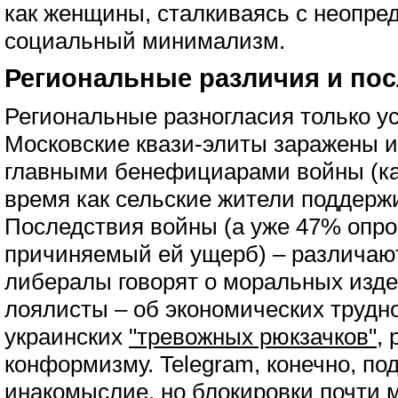
как женщины, сталкиваясь с неопр
социальный минимализм.
Региональные различия и по
Региональные разногласия только ус
Московские квази-элиты заражены 
главными бенефициарами войны (как 
время как сельские жители поддерж
Последствия войны (а уже 47% опр
причиняемый ей ущерб) – различают
либералы говорят о моральных изде
лоялисты – об экономических трудно
украинских
"тревожных рюкзачков"
,
конформизму. Telegram, конечно, по
инакомыслие, но блокировки почти 