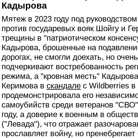
Кадырова
Мятеж в 2023 году под руководство
против государевых вояк Шойгу и Г
трещины в "патриотическом консенс
Кадырова, брошенные на подавление
дорогах, не смогли доехать, но очен
подчеркивают востребованность рег
режима, а "кровная месть" Кадырова
Керимова в
скандале
с Wildberries в
продемонстрировала его независимо
самоубийств среди ветеранов "СВО"
году, а доверие к военным в общест
("Левада"), что отражает разочаров
прославляет войну, но пренебрегае