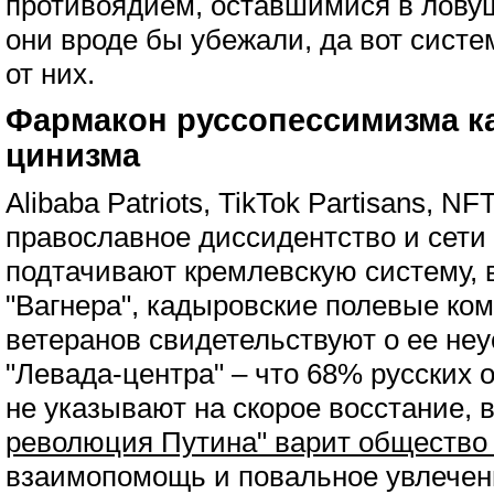
противоядием, оставшимися в ловуш
они вроде бы убежали, да вот систе
от них.
Фармакон руссопессимизма ка
цинизма
Alibaba Patriots, TikTok Partisans, NF
православное диссидентство и сет
подтачивают кремлевскую систему, в
"Вагнера", кадыровские полевые ко
ветеранов свидетельствуют о ее не
"Левада-центра" – что 68% русских 
не указывают на скорое восстание, 
революция Путина" варит общество 
взаимопомощь и повальное увлечени