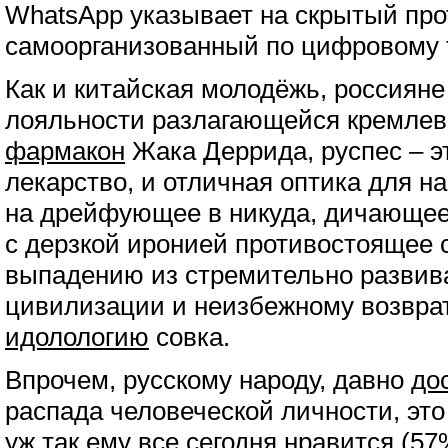
WhatsApp указывает на скрытый про
самоорганизованный по цифровому 
Как и китайская молодёжь, россияне
лояльности разлагающейся кремлевс
фармакон
Жака Деррида, руспес – э
лекарство, и отличная оптика для н
на дрейфующее в никуда, дичающее
с дерзкой иронией противостоящее 
выпадению из стремительно разви
цивилизации и неизбежному возвра
идолологию
совка.
Впрочем, русскому народу, давно
до
распада человеческой личности, это 
уж так ему все сегодня нравится (5