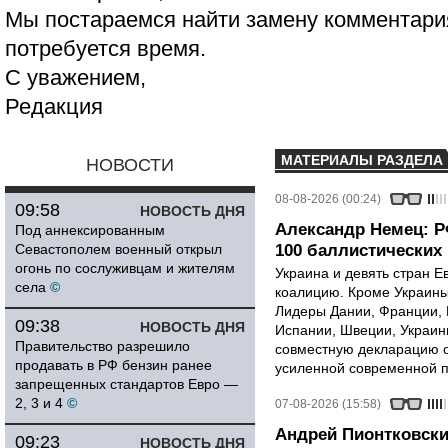
Мы постараемся найти замену комментария
потребуется время.
С уважением,
Редакция
МАТЕРИАЛЫ РАЗДЕЛА
НОВОСТИ
08-08-2026 (00:24)
09:58
НОВОСТЬ ДНЯ
Александр Немец: Р
Под аннексированным
Севастополем военный открыл
100 баллистических 
огонь по сослуживцам и жителям
Украина и девять стран 
села
©
коалицию. Кроме Украины,
Лидеры Дании, Франции, 
09:38
НОВОСТЬ ДНЯ
Испании, Швеции, Украин
Правительство разрешило
совместную декларацию о
продавать в РФ бензин ранее
усиленной современной п
запрещенных стандартов Евро —
2, 3 и 4
©
07-08-2026 (15:58)
Андрей Пионтковски
09:23
НОВОСТЬ ДНЯ