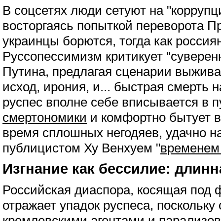
В соцсетях люди сетуют на "коррупц
восторгаясь попыткой переворота П
украинцы борются, тогда как россия
Руссопессимизм критикует "сувере
Путина, предлагая сценарии выжива
исход, ирония, и... быстрая смерть 
руспес вполне себе вписывается в 
смертономики
и комфортно бытует 
время сплошных негодяев, удачно н
публицистом Ху Венхуем "
временем 
Изгнание как бессилие: длинн
Российская диаспора, косящая под 
отражает упадок руспеса, поскольку
кремлевскими агентами и парализов