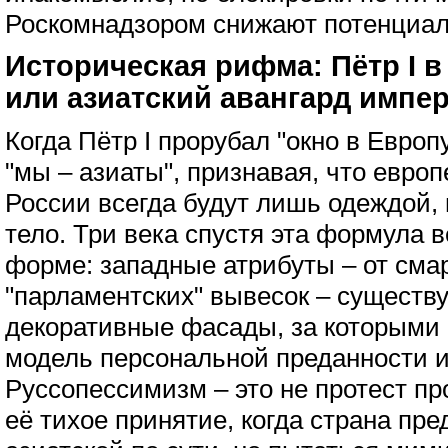
Роскомнадзором снижают потенциал
Историческая рифма: Пётр I в
или азиатский авангард импе
Когда Пётр I прорубал "окно в Европу
"мы – азиаты", признавая, что евро
России всегда будут лишь одеждой,
тело. Три века спустя эта формула в
форме: западные атрибуты – от сма
"парламентских" вывесок – существу
декоративные фасады, за которыми 
модель персональной преданности и
Руссопессимизм – это не протест пр
её тихое принятие, когда страна пр