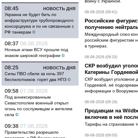
войну с Украиной.
08:45
НОВОСТЬ ДНЯ
08-08-2026 (09:41)
Украина не будет бить по
инфраструктуре трубопроводного
Российские фигурис
консорциума и по не связанным с
получению нейтраль
РФ танкерам
©
Международный союз конь
российским фигуристам н
08:37
08.08.2026
в турнирах.
Ночные атаки ВСУ прошли под
знаком широкой географии
©
08-08-2026 (09:33)
СКР возбудил уголо
08:25
НОВОСТЬ ДНЯ
Катерины Гордеево
Силы ПВО сбили за ночь 397
СКР возбудил уголовное 
беспилотников: горят два НПЗ
©
Гордеевой, её подозрева
09:58
07.08.2026
информации о Вооруженн
Под аннексированным
08-08-2026 (09:18)
Севастополем военный открыл
огонь по сослуживцам и жителям
Продавцам на Wildbe
села
©
включив в неё посл
Тарифы на страхование то
09:38
07.08.2026
Правительство разрешило
08-08-2026 (09:03)