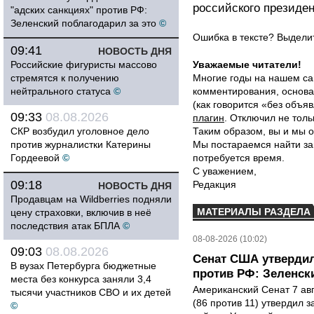
российского президен
"адских санкциях" против РФ:
Зеленский поблагодарил за это
©
Ошибка в тексте? Выдел
09:41
НОВОСТЬ ДНЯ
Российские фигуристы массово
Уважаемые читатели!
стремятся к получению
Многие годы на нашем са
нейтрального статуса
©
комментирования, основа
(как говорится «без объ
09:33
08.08.2026
плагин
. Отключил не толь
СКР возбудил уголовное дело
Таким образом, вы и мы о
против журналистки Катерины
Мы постараемся найти за
Гордеевой
©
потребуется время.
С уважением,
09:18
Редакция
НОВОСТЬ ДНЯ
Продавцам на Wildberries подняли
МАТЕРИАЛЫ РАЗДЕЛА
цену страховки, включив в неё
последствия атак БПЛА
©
08-08-2026 (10:02)
09:03
08.08.2026
Сенат США утвердил
В вузах Петербурга бюджетные
против РФ: Зеленск
места без конкурса заняли 3,4
Американский Сенат 7 ав
тысячи участников СВО и их детей
(86 против 11) утвердил з
©