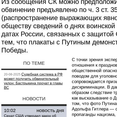
Из сообщения СК можно предположит
обвинение предъявлено по ч. 3 ст. 3
(распространение выражающих явно
обществу сведений о днях воинской
датах России, связанных с защитой 
тем, что плакаты с Путиным демонс
Победы.
С точки зрения экспе
ПО ТЕМЕ
отношения к праздно
общественной опасно
Судебная система в РФ
20-08-2025
поводом для уголовно
может получить обвинительный
сопровождается приз
уклон: Бастрыкина прочат в главы
дискриминации. В да
ВС
образом следствие т
как высказывание о Д
НОВОСТИ
том, что фото Путин
Адольфа Гитлера — о
10:02
НОВОСТЬ ДНЯ
пропаганды нацизма, 
Сенат США утвердил закон об