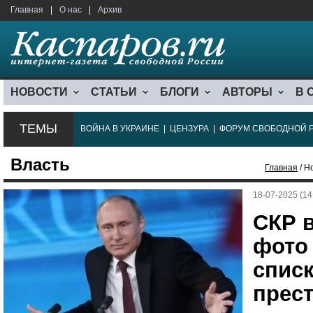
Главная
|
О нас
|
Архив
НОВОСТИ
СТАТЬИ
БЛОГИ
АВТОРЫ
В 
ТЕМЫ
ВОЙНА В УКРАИНЕ
|
ЦЕНЗУРА
|
ФОРУМ СВОБОДНОЙ 
Власть
Главная
/ Н
18-07-2025 (14
СКР 
фото
списк
прес