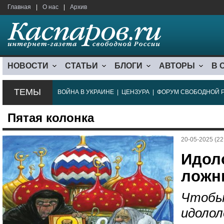
Главная
|
О нас
|
Архив
НОВОСТИ
СТАТЬИ
БЛОГИ
АВТОРЫ
В 
ТЕМЫ
ВОЙНА В УКРАИНЕ
|
ЦЕНЗУРА
|
ФОРУМ СВОБОДНОЙ 
Пятая колонка
20-05-2025 (22
Идол
ложн
Чтобы
идолол