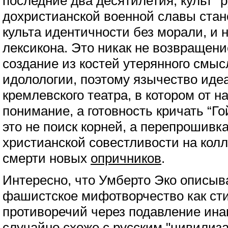
последние два десятилетия, культ "р
дохристианской военной славы стан
культа идентичности без морали, и 
лексикона. Это никак не возвращени
создание из костей утерянного смыс
идолологии, поэтому язычество иде
кремлевского театра, в котором от н
понимание, а готовность кричать “Го
это не поиск корней, а перепрошивк
христианской совестливости на кол
смерти новых
опричников
.
Интересно, что Умберто Эко описыв
фашистское мифотворчество как сти
противоречий через подавление ина
случайно схоже с русским "
цивилиз