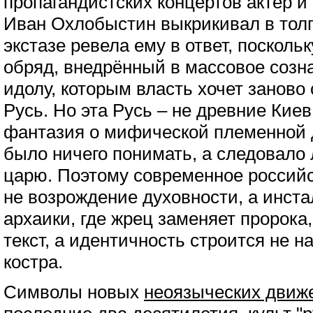
пропагандистских концертов актёр 
Иван Охлобыстин выкрикивал в толп
экстазе ревела ему в ответ, поскольк
обряд, внедрённый в массовое созн
идолу, которым власть хочет заново 
Русь. Но эта Русь – не древние Киев
фантазия о мифической племенной д
было ничего понимать, а следовало
царю. Поэтому современное россий
не возрождение духовности, а инст
архаики, где жрец заменяет пророка
текст, а идентичность строится не на
костра.
Символы новых
неоязыческих движ