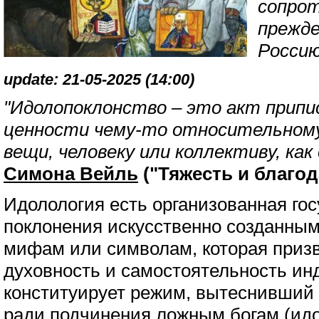
сопрот
прежде
Россию
update: 21-05-2025 (14:00)
"Идолопоклонство – это акт прип
ценности чему-то относительному.
вещи, человеку или коллективу, как
Симона Вейль
("Тяжесть и благода
Идолология есть организованная го
поклонения искусственно созданным
мифам или символам, которая призв
духовность и самостоятельность ин
конституирует режим, вытеснивший 
ради подчинения ложным богам (идо