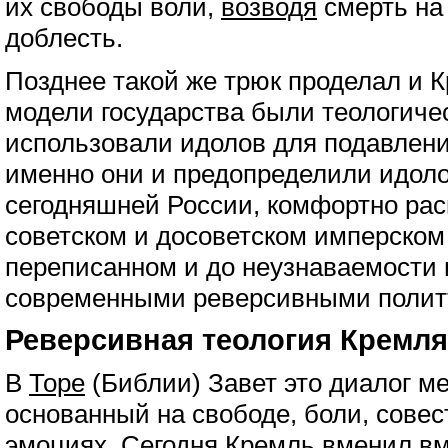
их свободы воли,
возводя
смерть на
доблесть.
Позднее такой же трюк проделал и 
модели государства были теологиче
использовали идолов для подавлени
именно они и предопределили идол
сегодняшней России, комфортно ра
советском и досоветском имперско
переписанном и до неузнаваемости
современными реверсивными полит
Реверсивная теология Кремля:
В
Торе
(Библии) Завет это диалог м
основанный на свободе, боли, совес
эмоциях. Сегодня Кремль вменил вм