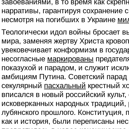
завоеваниями, в то время как скреп
нарративы, гарантируя сохранение с
несмотря на погибших в Украине
ми
Теологически идол войны бросает в
мира, заменяя жертву Христа крово
увековечивает конформизм в государ
несогласные
маркированы
предателя
показухой и парадом, и служит иск
амбициям Путина. Советский парад
секулярный
пасхальный
крестный хо
вписался в новый российский культ,
исковерканных народных традиций, 
лубянского прошлого. Конституция, 
как и история, были переписаны нес