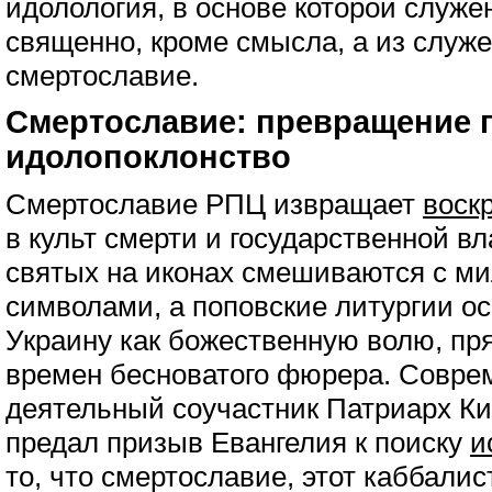
идолология, в основе которой служе
священно, кроме смысла, а из служ
смертославие.
Смертославие: превращение 
идолопоклонство
Смертославие РПЦ извращает
воск
в культ смерти и государственной вл
святых на иконах смешиваются с м
символами, а поповские литургии о
Украину как божественную волю, пр
времен бесноватого фюрера. Совре
деятельный соучастник Патриарх Ки
предал призыв Евангелия к поиску
и
то, что смертославие, этот каббалис