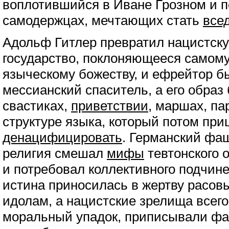
воплотившийся в Иване Грозном и 
самодержцах, мечтающих стать
все
Адольф Гитлер превратил нацистск
государство, поклоняющееся самом
языческому божеству, и ефрейтор б
мессианский спаситель, а его образ
свастиках,
приветствии
, маршах, па
структуре языка, который потом пр
денацифицировать
. Германский фа
религия смешал
мифы
тевтонского 
и потребовал коллективного подчинен
истина приносилась в жертву расо
идолам, а нацистские зрелища всег
моральный упадок, приписывали ф