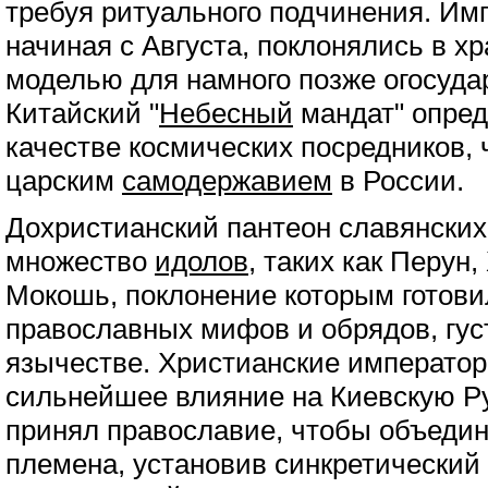
требуя ритуального подчинения. Им
начиная с Августа, поклонялись в хр
моделью для намного позже огосуда
Китайский "
Небесный
мандат" опред
качестве космических посредников, 
царским
самодержавием
в России.
Дохристианский пантеон славянски
множество
идолов
, таких как Перун,
Мокошь, поклонение которым готови
православных мифов и обрядов, гу
язычестве. Христианские императо
сильнейшее влияние на Киевскую Ру
принял православие, чтобы объедин
племена, установив синкретический 