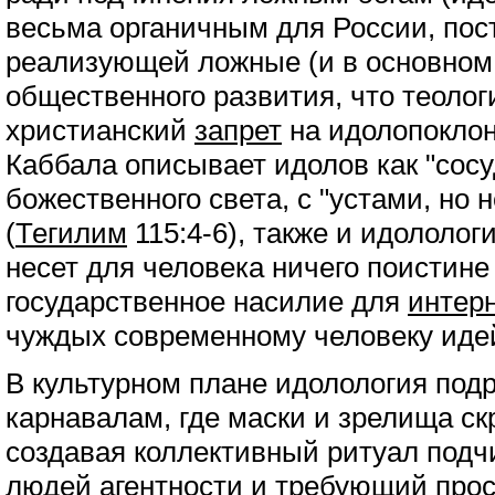
весьма органичным для России, по
реализующей ложные (и в основном
общественного развития, что теолог
христианский
запрет
на идолопоклон
Каббала описывает идолов как "сос
божественного света, с "устами, но 
(
Тегилим
115:4-6), также и идололог
несет для человека ничего поистине 
государственное насилие для
интер
чуждых современному человеку идей
В культурном плане идолология под
карнавалам, где маски и зрелища с
создавая коллективный ритуал под
людей
агентности
и требующий прост