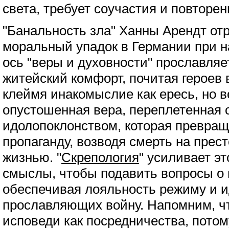
света, требует соучастия и повторен
"Банальность зла" Ханны Арендт от
моральный упадок в Германии при на
ось "веры и духовности" прославляе
житейский комфорт, почитая героев 
клеймя инакомыслие как ересь, но в
опустошенная вера, переплетенная 
идолопоклонством, которая превращ
пропаганду, возводя смерть на прес
жизнью. "
Скрепология
" усиливает э
смыслы, чтобы подавить вопросы о 
обеспечивая лояльность режиму и и
прославляющих войну. Напомним, чт
исповеди как посредничества, потом