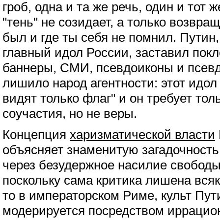
гроб, одна и та же речь, один и тот 
"тень" не созидает, а только возвращ
был и где ты себя не помнил. Путин, 
главный идол России, заставил покл
баннеры, СМИ, псевдоиконы и псев
лишило народ агентности: этот идол 
видят только флаг" и он требует тол
соучастия, но не веры.
Концепция
харизматической власти
объясняет знаменитую загадочност
через безудержное насилие свободы 
поскольку сама критика лишена всяк
то в императорском Риме, культ Пу
модерируется посредством иррацио