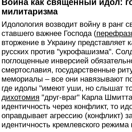
Война как священный идол: г
милитаризма
Идолология возводит войну в ранг с
ставшего важнее Господа (
перефраз
вторжение в Украину представляет к
русских против "укрофашизма". Сол
поглощенные инверсией обязательн
смертославия, государственные рит
мемориалы – все они навязывают п
где идолы "имеют уши, но слышат то
дихотомия
"друг-враг" Карла Шмитт
идентичность через конфликт, то ид
оправдывает агрессию (конфликт) з
идентичность кремлевского режима 