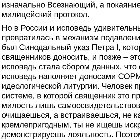
изначально Всезнающий, а покаяние э
милицейский протокол.
Но в России и исповедь удивитель
превратилась в механизм подавлени
был Синодальный
указ
Петра I, кот
священников доносить, и позже – эт
исповедь стала сбором данных, что
исповедь наполняет доносами
СОР
идеологической литургии. Человек пр
системе, в которой священник это пр
милость лишь самоосвидетельствов
очищаешься, а встраиваешься, не к
кремлепригодным, ты не ищешь искр
демонстрируешь лояльность. Поэтом