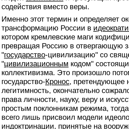
содействия вместо веры.
Именно этот термин и определяет о
трансформацию России в
идеократи
котором кремлевские маги кодифиц
превращая Россию в отвергающую 
"
государство
-цивилизацию" со свя
"
цивилизационным
кодом" состоящи
коллективизма. Это произошло потом
государство-
Кронос
, претендующее
легитимность, окончательно сожрало
права личности, науку, веру и искусс
простым поклонникам режима, тогда
всего лишь присвоил модели идеоло
индоктринации
, принятые на вооруж