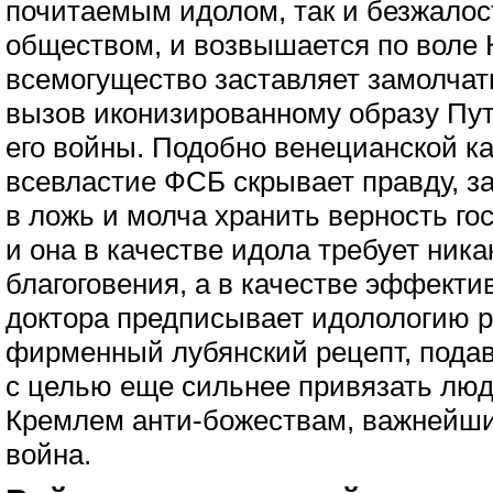
почитаемым идолом, так и безжало
обществом, и возвышается по воле 
всемогущество заставляет замолчать
вызов иконизированному образу Пу
его войны. Подобно венецианской к
всевластие ФСБ скрывает правду, з
в ложь и молча хранить верность г
и она в качестве идола требует ник
благоговения, а в качестве эффекти
доктора предписывает идолологию р
фирменный лубянский рецепт, пода
с целью еще сильнее привязать люд
Кремлем анти-божествам, важнейши
война.