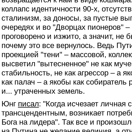
коллапс идентичности 90-х, отсутст
сталинизм, за доносы, за пустые вы
очередях и во "Дворцах пионеров" –
проговорено и изжито, а значит, не б
почему это все вернулось. Ведь Пут
проекцией "тени" – массовой, коллек
высветил "вытесненное" не как муче
стабильность, не как агрессор – а я
как палач – а якобы как собирател
и... утраченных земель.
Юнг
писал
: "Когда исчезает личная 
трансцендентным, возникает потреб
Бога на лидера". Так все и произошл
на Путина не желание величия, а от