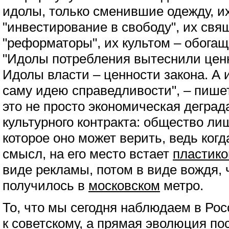
идолы, только сменившие одежду, и
"инвестирование в свободу", их св
"реформаторы", их культом – обога
"Идолы потребления вытеснили цен
Идолы власти – ценности закона. А 
саму идею справедливости", – пишет
это не просто экономическая деград
культурного контракта: общество ли
которое оно может верить, ведь ког
смысл, на его место встает
пластик
виде рекламы, потом в виде вождя, 
получилось в
московском
метро.
То, что мы сегодня наблюдаем в Рос
к советскому, а прямая эволюция по