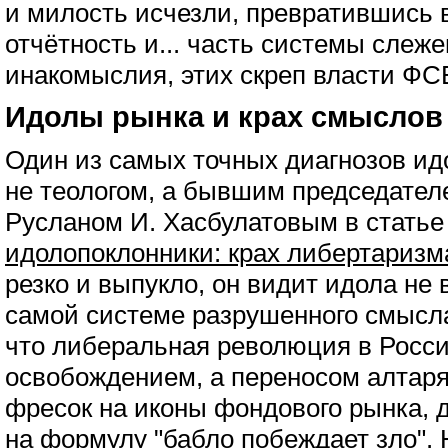
и милость исчезли, превратившись в
отчётность и... часть системы слеж
инакомыслия, этих скреп власти ФС
Идолы рынка и крах смыслов
Один из самых точных диагнозов ид
не теологом, а бывшим председател
Русланом И. Хасбулатовым в стать
идолопоклонники: крах либертаризм
резко и выпукло, он видит идола не 
самой системе разрушенного смысла
что либеральная революция в Росси
освобождением, а переносом алтаря
фресок на иконы фондового рынка, 
на формулу "бабло побеждает зло". 