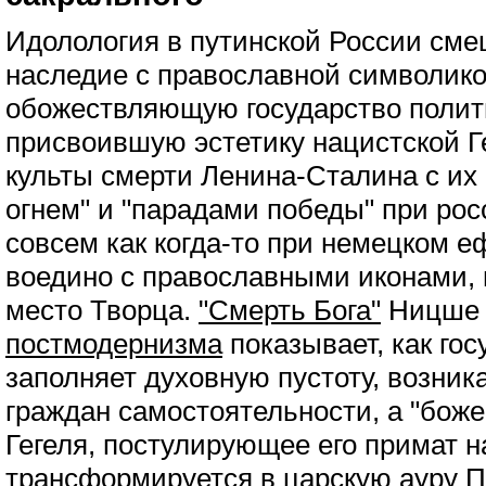
Идолология в путинской России сме
наследие с православной символико
обожествляющую государство полит
присвоившую эстетику нацистской Г
культы смерти Ленина-Сталина с их
огнем" и "парадами победы" при рос
совсем как когда-то при немецком е
воедино с православными иконами, 
место Творца.
"Смерть Бога"
Ницше 
постмодернизма
показывает, как го
заполняет духовную пустоту, возни
граждан самостоятельности, а "бож
Гегеля, постулирующее его примат н
трансформируется в царскую ауру Пу