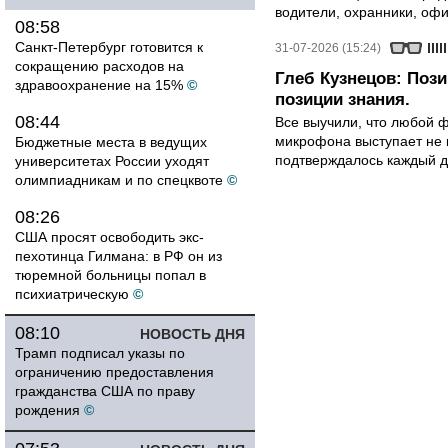
водители, охранники, оф
08:58
Санкт-Петербург готовится к
31-07-2026 (15:24)
сокращению расходов на
Глеб Кузнецов: Поз
здравоохранение на 15%
©
позиции знания.
08:44
Все выучили, что любой ф
микрофона выступает не к
Бюджетные места в ведущих
подтверждалось каждый д
университетах России уходят
олимпиадникам и по спецквоте
©
08:26
США просят освободить экс-
пехотинца Гилмана: в РФ он из
тюремной больницы попал в
психиатрическую
©
08:10
НОВОСТЬ ДНЯ
Трамп подписал указы по
ограничению предоставления
гражданства США по праву
рождения
©