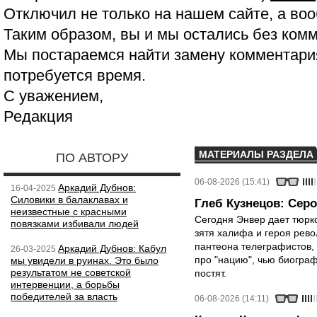
Отключил не только на нашем сайте, а воо
Таким образом, вы и мы остались без ком
Мы постараемся найти замену комментария
потребуется время.
С уважением,
Редакция
МАТЕРИАЛЫ РАЗДЕЛА
ПО АВТОРУ
06-08-2026 (15:41)
Аркадий Дубнов:
16-04-2025
Силовики в балаклавах и
Глеб Кузнецов: Серо
неизвестные с красными
Сегодня Энвер дает тюрк
повязками избивали людей
зятя халифа и героя рево
пантеона телеграфистов,
Аркадий Дубнов: Кабул
26-03-2025
про "нацию", чью биограф
мы увидели в руинах. Это было
результатом не советской
постят.
интервенции, а борьбы
победителей за власть
06-08-2026 (14:11)