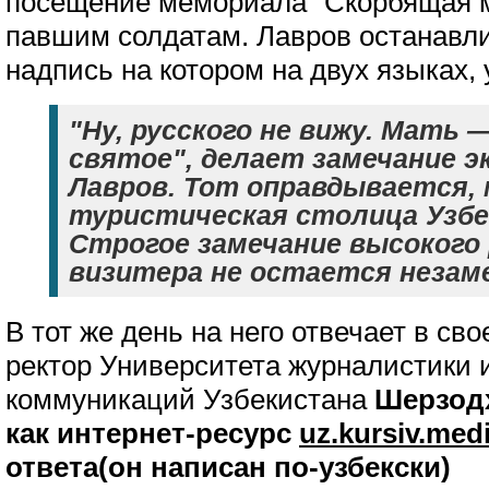
посещение мемориала "Скорбящая м
павшим солдатам. Лавров останавли
надпись на котором на двух языках, 
"Ну, русского не вижу. Мать 
святое", делает замечание э
Лавров. Тот оправдывается, 
туристическая столица Узб
Строгое замечание высокого 
визитера не остается незам
В тот же день на него отвечает в св
ректор Университета журналистики 
коммуникаций Узбекистана
Шерзодх
как интернет-ресурс
uz.kursiv.med
ответа(он написан по-узбекски)