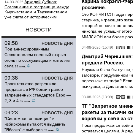
Карина Кокрэлл-Фер
Аркадий Дубнов:
14-03-2025
Соглашение о госгранице между
россияне.
Кыргызстаном и Таджикистаном
Это КОНЧИТСЯ тогда пере
уже считают историческим
старичка, играющего жизн
который не хочет останавл
НОВОСТИ
никогда не услышит этого
МИЛЛИОН или более росси
09:58
НОВОСТЬ ДНЯ
04-08-2026 (15:49)
Под аннексированным
Севастополем военный открыл
Дмитрий Чернышев: 
огонь по сослуживцам и жителям
предали Россию.
села
©
18 мин.
Неужели было бы лучше, 
заговоре, придуманном че
09:38
НОВОСТЬ ДНЯ
пересылке от тифа? Если
Правительство разрешило
психушке, а Довлатов спи
продавать в РФ бензин ранее
запрещенных стандартов Евро —
03-08-2026 (13:09)
2, 3 и 4
©
39 мин.
ТГ "Запретное мнени
09:23
ракеты за тысячи ки
НОВОСТЬ ДНЯ
коробки у себя за с
"Системная оппозиция" и
избиркомы пытаются выдавить
Пока продолжается война
"Яблоко" с выборов
©
53 мин.
оставаться целями. А ряд