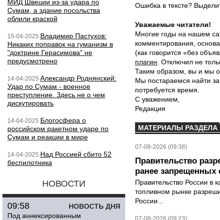
МИД Швеции из-за удара по
Ошибка в тексте? Выдел
Сумам, а здание посольства
облили краской
Уважаемые читатели!
Многие годы на нашем са
Владимир Пастухов:
15-04-2025
комментирования, основа
Никаких поправок на гуманизм в
"доктрине Герасимова" не
(как говорится «без объ
предусмотрено
плагин
. Отключил не толь
Таким образом, вы и мы о
Александр Роднянский:
14-04-2025
Мы постараемся найти за
Удар по Сумам - военное
потребуется время.
преступление. Здесь не о чем
С уважением,
дискутировать
Редакция
Блогосфера о
14-04-2025
МАТЕРИАЛЫ РАЗДЕЛА
российском ракетном ударе по
Сумам и реакции в мире
07-08-2026 (09:38)
Над Россией сбито 52
14-04-2025
Правительство разр
беспилотника
ранее запрещенных с
Правительство России в к
НОВОСТИ
топливном рынке разрешил
России...
09:58
НОВОСТЬ ДНЯ
Под аннексированным
07-08-2026 (09:23)