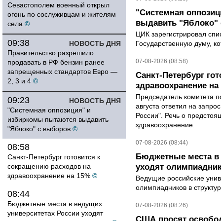
Севастополем военный открыл
"Системная оппози
огонь по сослуживцам и жителям
выдавить "Яблоко"
села
©
ЦИК зарегистрировал спис
09:38
НОВОСТЬ ДНЯ
Государственную думу, ко
Правительство разрешило
07-08-2026 (08:58)
продавать в РФ бензин ранее
запрещенных стандартов Евро —
Санкт-Петербург го
2, 3 и 4
©
здравоохранение на
Председатель комитета п
09:23
НОВОСТЬ ДНЯ
августа ответил на запро
"Системная оппозиция" и
России". Речь о предсто
избиркомы пытаются выдавить
здравоохранение.
"Яблоко" с выборов
©
07-08-2026 (08:44)
08:58
Бюджетные места в 
Санкт-Петербург готовится к
сокращению расходов на
уходят олимпиадник
здравоохранение на 15%
©
Ведущие российские унив
олимпиадников в структу
08:44
Бюджетные места в ведущих
07-08-2026 (08:26)
университетах России уходят
США просят освобод