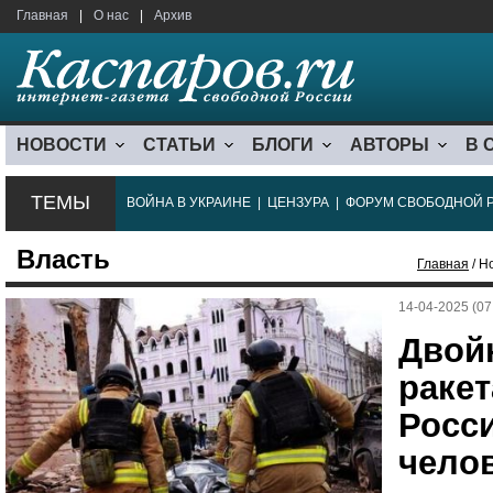
Главная
|
О нас
|
Архив
НОВОСТИ
СТАТЬИ
БЛОГИ
АВТОРЫ
В 
ТЕМЫ
ВОЙНА В УКРАИНЕ
|
ЦЕНЗУРА
|
ФОРУМ СВОБОДНОЙ 
Власть
Главная
/ Н
14-04-2025 (07
Двой
ракет
Росси
челов