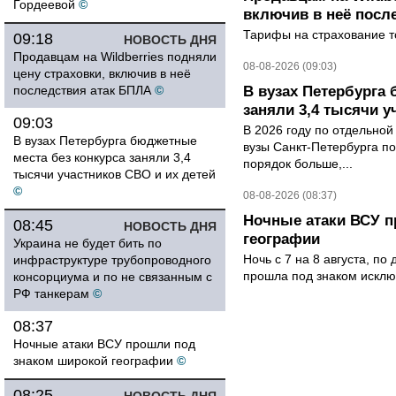
Гордеевой
©
включив в неё посл
Тарифы на страхование то
09:18
НОВОСТЬ ДНЯ
Продавцам на Wildberries подняли
08-08-2026 (09:03)
цену страховки, включив в неё
последствия атак БПЛА
©
В вузах Петербурга
заняли 3,4 тысячи у
09:03
В 2026 году по отдельной
В вузах Петербурга бюджетные
вузы Санкт-Петербурга по
места без конкурса заняли 3,4
порядок больше,...
тысячи участников СВО и их детей
©
08-08-2026 (08:37)
Ночные атаки ВСУ п
08:45
НОВОСТЬ ДНЯ
географии
Украина не будет бить по
Ночь с 7 на 8 августа, п
инфраструктуре трубопроводного
прошла под знаком исклю
консорциума и по не связанным с
РФ танкерам
©
08:37
Ночные атаки ВСУ прошли под
знаком широкой географии
©
08:25