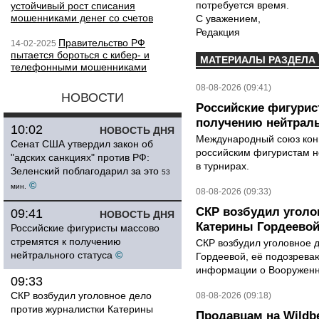
потребуется время.
устойчивый рост списания
мошенниками денег со счетов
С уважением,
Редакция
Правительство РФ
14-02-2025
пытается бороться с кибер- и
МАТЕРИАЛЫ РАЗДЕЛА
телефонными мошенниками
08-08-2026 (09:41)
НОВОСТИ
Российские фигурис
получению нейтраль
10:02
НОВОСТЬ ДНЯ
Международный союз конь
Сенат США утвердил закон об
российским фигуристам н
"адских санкциях" против РФ:
в турнирах.
Зеленский поблагодарил за это
53
©
мин.
08-08-2026 (09:33)
СКР возбудил уголо
09:41
НОВОСТЬ ДНЯ
Катерины Гордеево
Российские фигуристы массово
стремятся к получению
СКР возбудил уголовное 
нейтрального статуса
©
Гордеевой, её подозрева
информации о Вооруженн
09:33
СКР возбудил уголовное дело
08-08-2026 (09:18)
против журналистки Катерины
Продавцам на Wildbe