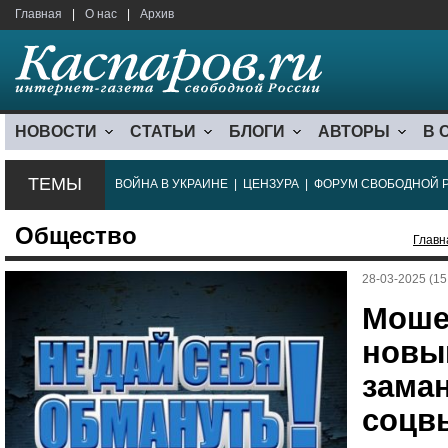
Главная
|
О нас
|
Архив
НОВОСТИ
СТАТЬИ
БЛОГИ
АВТОРЫ
В 
ТЕМЫ
ВОЙНА В УКРАИНЕ
|
ЦЕНЗУРА
|
ФОРУМ СВОБОДНОЙ 
Общество
Главн
28-03-2025 (15
Моше
новы
зама
соцв