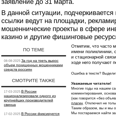
заявление до 31 марта.
В данной ситуации, подчеркивается
ссылки ведут на площадки, реклам
мошеннические проекты в сфере ин
казино и другие фишинговые ресурс
Отметим, что часто 
ПО ТЕМЕ
имени поликлиники, 
и стационарной связи
За год на треть вырос
08-08-2025
ходе него получают 
объем похищенных мошенниками
средств россиян
Ошибка в тексте? Выдел
СМОТРИТЕ ТАКЖЕ
Уважаемые читатели!
Многие годы на нашем са
В России
17-03-2025
комментирования, основа
национализировали одного из
(как говорится «без объ
крупнейших производителей
плагин
. Отключил не толь
свинца
Таким образом, вы и мы о
Мы постараемся найти за
В России фиксируется
17-02-2025