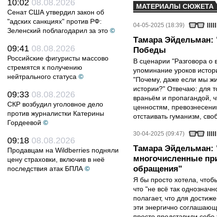
10:02
08.08.2026
МАТЕРИАЛЫ СЮЖЕТА
Сенат США утвердил закон об
"адских санкциях" против РФ:
04-05-2025 (18:39)
Зеленский поблагодарил за это
©
Тамара Эйдельман: 
09:41
08.08.2026
Победы
Российские фигуристы массово
В сценарии "Разговора о 
стремятся к получению
упоминание уроков истори
нейтрального статуса
©
"Почему, даже если мы ж
истории?" Отвечаю: для т
09:33
08.08.2026
враньём и пропагандой, 
СКР возбудил уголовное дело
ценностям, превознесени
против журналистки Катерины
отстаивать гуманизм, сво
Гордеевой
©
30-04-2025 (09:47)
09:18
08.08.2026
Тамара Эйдельман:
Продавцам на Wildberries подняли
многочисленные при
цену страховки, включив в неё
обращения"
последствия атак БПЛА
©
Я бы просто хотела, чтобы
что "не всё так однозначн
полагает, что для достиж
эти энергично соглашаю
просто представили себе