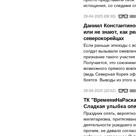
истощения, со следами от
29-04-2025 (08:30)
Даниил Константино
или не знают, как р
северокорейцах
Если раньше эпизоды с в
солдат вызывали оживлен
признание такого участия
Получается, что союзники 
возможного прямого вовле
(ведь Северная Корея оф
боятся. Выводы из этого 
28-04-2025 (20:02)
ТК "ВремениНаРаска
Сладкая улыбка опя
Праздник опять, вероятн
милитаризма, притягиван
деятельности ушедшего и
прочим, не давало соглас