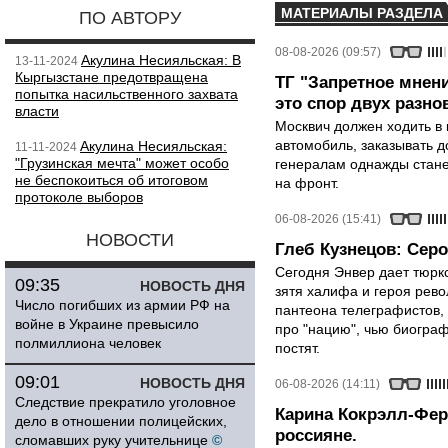
МАТЕРИАЛЫ РАЗДЕЛА
ПО АВТОРУ
08-08-2026 (09:57)
Акулина Несияльская: В
13-11-2024
Кыргызстане предотвращена
ТГ "Запретное мнени
попытка насильственного захвата
это спор двух разно
власти
Москвич должен ходить в 
автомобиль, заказывать д
Акулина Несияльская:
11-11-2024
"Грузинская мечта" может особо
генералам однажды стане
не беспокоиться об итоговом
на фронт.
протоколе выборов
06-08-2026 (15:41)
НОВОСТИ
Глеб Кузнецов: Серо
Сегодня Энвер дает тюрк
09:35
НОВОСТЬ ДНЯ
зятя халифа и героя рево
Число погибших из армии РФ на
пантеона телеграфистов,
войне в Украине превысило
про "нацию", чью биограф
полмиллиона человек
постят.
09:01
НОВОСТЬ ДНЯ
06-08-2026 (14:11)
Следствие прекратило уголовное
Карина Кокрэлл-Фер
дело в отношении полицейских,
россияне.
сломавших руку учительнице
©