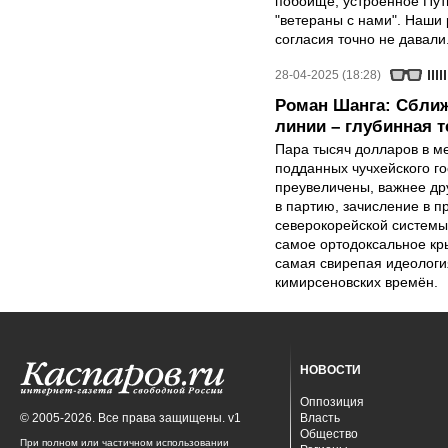
побоище, устроенное Пут
"ветераны с нами". Наши 
согласия точно не давали
28-04-2025 (18:28)
Роман Шанга: Сближ
линии – глубинная 
Пара тысяч долларов в м
подданных чучхейского го
преувеличены, важнее др
в партию, зачисление в 
северокорейской системы
самое ортодоксальное кр
самая свирепая идеология
кимирсеновских времён.
НОВОСТИ
Оппозиция
© 2005-2026. Все права защищены. v1
Власть
Общество
При полном или частичном использовании