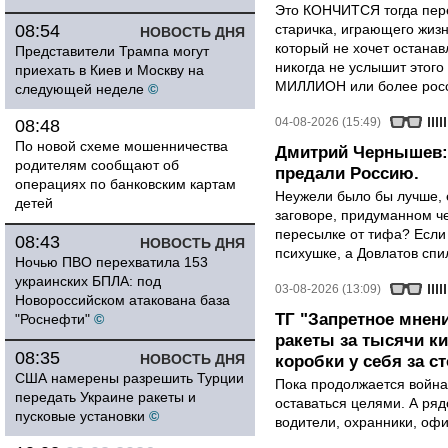
Это КОНЧИТСЯ тогда пере
08:54
старичка, играющего жизн
НОВОСТЬ ДНЯ
который не хочет останавл
Представители Трампа могут
никогда не услышит этого
приехать в Киев и Москву на
МИЛЛИОН или более росси
следующей неделе
©
04-08-2026 (15:49)
08:48
По новой схеме мошенничества
Дмитрий Чернышев: 
родителям сообщают об
предали Россию.
операциях по банковским картам
Неужели было бы лучше, 
детей
заговоре, придуманном че
пересылке от тифа? Если
08:43
НОВОСТЬ ДНЯ
психушке, а Довлатов спи
Ночью ПВО перехватила 153
украинских БПЛА: под
03-08-2026 (13:09)
Новороссийском атакована база
ТГ "Запретное мнени
"Роснефти"
©
ракеты за тысячи ки
08:35
НОВОСТЬ ДНЯ
коробки у себя за с
США намерены разрешить Турции
Пока продолжается война
передать Украине ракеты и
оставаться целями. А ряд
пусковые установки
©
водители, охранники, оф