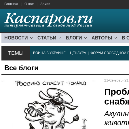
Главная
|
О нас
|
Архив
НОВОСТИ
СТАТЬИ
БЛОГИ
АВТОРЫ
В 
ТЕМЫ
ВОЙНА В УКРАИНЕ
|
ЦЕНЗУРА
|
ФОРУМ СВОБОДНОЙ 
Все блоги
21-02-2025 (21
Проб
снаб
Акулин
животн