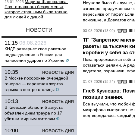
Марина Шаповалова:
28-01-2025
Неужели было бы лучше, 
Поэт страшного безвременья,
заговоре, придуманном че
которое страшным было только
пересылке от тифа? Если
для людей с душой
психушке, а Довлатов спи
НОВОСТИ
03-08-2026 (13:09)
ТГ "Запретное мнени
11:15
06.08.2026
ракеты за тысячи ки
КНДР развернет свое ракетное
коробки у себя за с
подразделение в России для
Пока продолжается война
нанесения ударов по Украине
©
оставаться целями. А ряд
водители, охранники, оф
10:35
НОВОСТЬ ДНЯ
В Москве похоронен очередной
31-07-2026 (15:24)
генерал — вероятная жертва
взрыва в центре столицы
©
Глеб Кузнецов: Поз
позиции знания.
10:13
НОВОСТЬ ДНЯ
Все выучили, что любой ф
В Киевской области 6 августа
микрофона выступает не к
объявлен днем траура по 17
подтверждалось каждый д
убитым мирным жителям
©
10:00
НОВОСТЬ ДНЯ