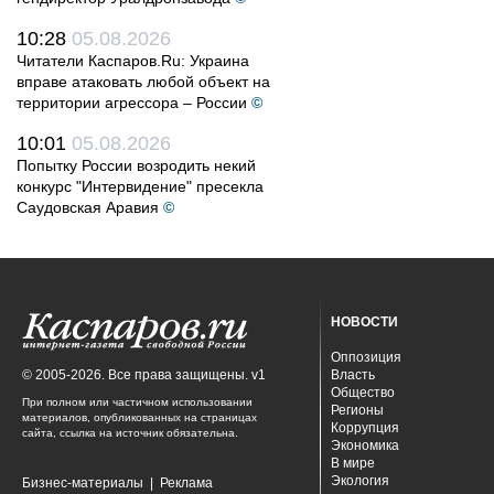
10:28
05.08.2026
Читатели Каспаров.Ru: Украина
вправе атаковать любой объект на
территории агрессора – России
©
10:01
05.08.2026
Попытку России возродить некий
конкурс "Интервидение" пресекла
Саудовская Аравия
©
НОВОСТИ
Оппозиция
© 2005-2026. Все права защищены. v1
Власть
Общество
При полном или частичном использовании
Регионы
материалов, опубликованных на страницах
Коррупция
сайта, ссылка на источник обязательна.
Экономика
В мире
Экология
Бизнес-материалы
|
Реклама