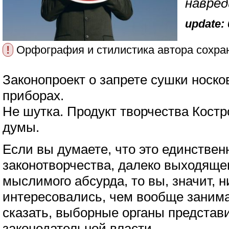
навред
update: 
!
Орфография и стилистика автора сохра
Законопроект о запрете сушки носко
приборах.
Не шутка. Продукт творчества Кост
думы.
Если вы думаете, что это единстве
законотворчества, далеко выходяще
мыслимого абсурда, то вы, значит, н
интересовались, чем вообще занима
сказать, выборные органы представ
законодательной власти.