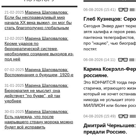
06-08-2026 (15:41)
Марина Шаповалова:
21-02-2025
Если бы несправедливый мир
Глеб Кузнецов: Серо
начала ХХ века выжил, он мог бы
Сегодня Энвер дает тюрк
стать благополучно глобальным
зятя халифа и героя рево
пантеона телеграфистов,
Марина Шаповалова:
12-02-2025
про "нацию", чью биограф
Кроме ударов по
бюрократической системе,
постят.
необходимо создание выходов из-
под неё
06-08-2026 (14:11)
Карина Кокрэлл-Фер
Марина Шаповалова:
07-02-2025
Воспоминания о будущем, 1920-е
россияне.
Это КОНЧИТСЯ тогда пере
Марина Шаповалова:
31-01-2025
старичка, играющего жизн
Бюрократия не мыслит, она
который не хочет останавл
действует "по букве", ей так
никогда не услышит этого
удобнее
МИЛЛИОН или более росси
Марина Шаповалова:
30-01-2025
Есть надежда, что после
04-08-2026 (15:49)
накрывшего страну морока можно
Дмитрий Чернышев: 
будет всё исправить
предали Россию.