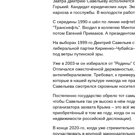
Завтра Дмитрию Савельеву исполняется 
Горький. Кандидат юридических наук. Э
нархоза и госслужбы. В молодости рабо
С середины 1990-х шёл по линии нефтеб
"Транснефть". Входил в коллегию Минтоп
потом Евгений Примаков. А президентом
На выборах 1999-го Дмитрий Савельев с
либеральной партии Кириенко–Чубайса–Г
под ветры путинской эры.
Уже в 2003-м он избирался от "Родины" С
Отличался ожесточённой державностью,
антилиберализмом. Требовал, к примеру
которые в нашей культуре никогда не пр
Савельева смотрелся скромным носител
Постепенно государство обрело тот самый
чтобы Савельев так уж высоко в нём под
организатора захвата Крыма – это всё ж
приобретённый в том же году, когда он 
недвижимости российской дислокации).
В конце 2020-го, когда уже стремительн
поучаствовать в крупной законодательно