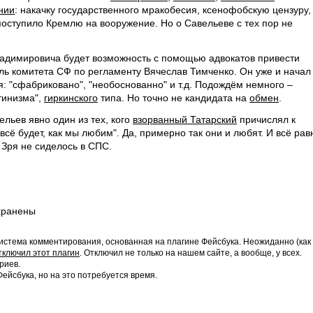
нии
: накачку государственного мракобесия, ксенофобскую цензуру,
поступило Кремлю на вооружение. Но о Савельеве с тех пор не
ладимировича будет возможность с помощью адвокатов привести
ль комитета СФ по регламенту Вячеслав Тимченко. Он уже и начал
: "сфабриковано", "необоснованно" и т.д. Подождём немного –
тинизма",
гиркинского
типа. Но точно не кандидата на
обмен
.
ельев явно один из тех, кого
взорванный Татарский
причислял к
 всё будет, как мы любим". Да, примерно так они и любят. И всё рав
 Зря не сиделось в СПС.
хранены
истема комментирования, основанная на плагине Фейсбука. Неожиданно (как
тключил этот плагин
. Отключил не только на нашем сайте, а вообще, у всех.
риев.
йсбука, но на это потребуется время.