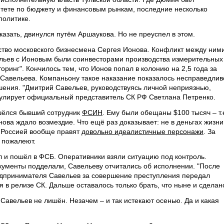
итете по бюджету и финансовым рынкам, последние несколько
политике.
казать, двинулся путём Аршаукова. Но не преуспел в этом.
йство московского бизнесмена Сергея Ионова. Конфликт между ним
ельев с Ионовым были соинвесторами производства измерительных
ринг". Кончилось тем, что Ионов попал в колонию на 2,5 года за
т Савельева. Компаньону такое наказание показалось несправедлив
шения. "Дмитрий Савельев, руководствуясь личной неприязнью,
мулирует официальный представитель СК РФ Светлана Петренко.
ашёлся бывший сотрудник
ФСИН
. Ему были обещаны $100 тысяч – т.
нова ждало возмездие. Что ещё раз доказывает: не в деньгах жизни
. Россией вообще правят
довольно идеалистичные персонажи
. За
 пожалеют.
 и пошёл в ФСБ. Оперативники взяли ситуацию под контроль.
ументы подделали, Савельеву отчитались об исполнении. "После
дпринимателя Савельев за совершение преступления передал
я в релизе СК. Дальше оставалось только брать, что ныне и сделан
Савельев не лишён. Незачем – и так истекают осенью. Да и какая