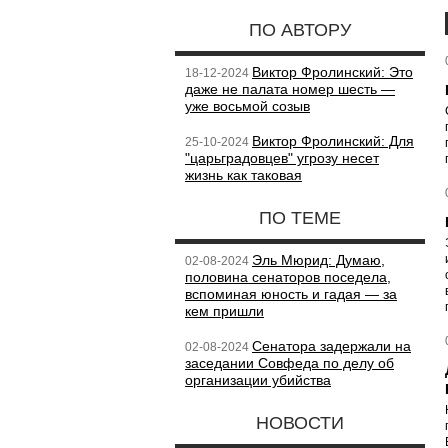
ПО АВТОРУ
Виктор Фролинский: Это
18-12-2024
даже не палата номер шесть —
уже восьмой созыв
Виктор Фролинский: Для
25-10-2024
"царьградовцев" угрозу несет
жизнь как таковая
ПО ТЕМЕ
Эль Мюрид: Думаю,
02-08-2024
половина сенаторов поседела,
вспоминая юность и гадая — за
кем пришли
Сенатора задержали на
02-08-2024
заседании Совфеда по делу об
организации убийства
НОВОСТИ