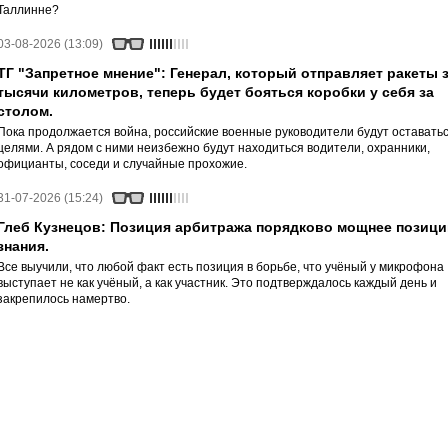
Таллинне?
03-08-2026 (13:09)
ТГ "Запретное мнение": Генерал, который отправляет ракеты 
тысячи километров, теперь будет бояться коробки у себя за
столом.
Пока продолжается война, российские военные руководители будут оставать
целями. А рядом с ними неизбежно будут находиться водители, охранники,
официанты, соседи и случайные прохожие.
31-07-2026 (15:24)
Глеб Кузнецов: Позиция арбитража порядково мощнее позици
знания.
Все выучили, что любой факт есть позиция в борьбе, что учёный у микрофона
выступает не как учёный, а как участник. Это подтверждалось каждый день и
закрепилось намертво.