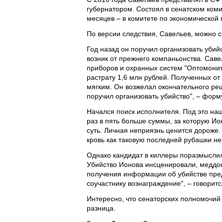
губернатором. Состоял в сенатском ком
месяцев – в комитете по экономической 
По версии следствия, Савельев, можно с
Год назад он поручил организовать уби
возник от прежнего компаньонства. Сав
приборов и охранных систем "Оптомонито
растрату 1,6 млн рублей. Полученных о
мягким. Он возжелал окончательного ре
поручил организовать убийство", – фор
Начался поиск исполнителя. Под это н
раз в пять больше суммы, за которую Ио
суть. Личная неприязнь ценится дороже
кровь как таковую последней рубашки не
Однако кандидат в киллеры поразмыслил
Убийство Ионова инсценировали, меддок
получения информации об убийстве пре
соучастнику вознаграждение", – говоритс
Интересно, что сенаторских полномочий 
разница.