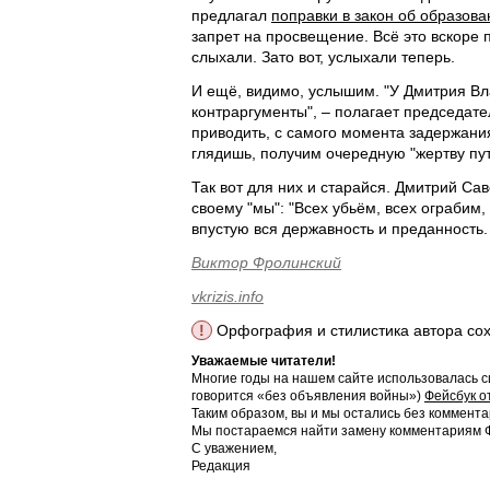
предлагал
поправки в закон об образова
запрет на просвещение. Всё это вскоре 
слыхали. Зато вот, услыхали теперь.
И ещё, видимо, услышим. "У Дмитрия В
контраргументы", – полагает председате
приводить, с самого момента задержания
глядишь, получим очередную "жертву пу
Так вот для них и старайся. Дмитрий Сав
своему "мы": "Всех убьём, всех ограбим,
впустую вся державность и преданность.
Виктор Фролинский
vkrizis.info
!
Орфография и стилистика автора со
Уважаемые читатели!
Многие годы на нашем сайте использовалась с
говорится «без объявления войны»)
Фейсбук о
Таким образом, вы и мы остались без коммента
Мы постараемся найти замену комментариям Фе
С уважением,
Редакция