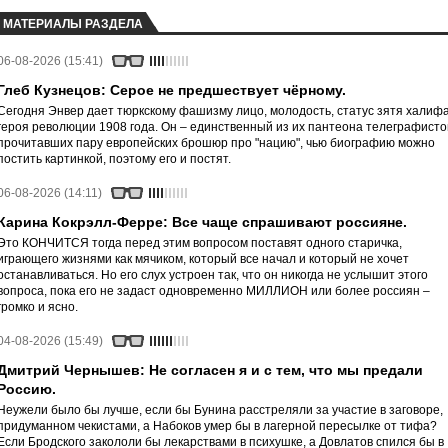
МАТЕРИАЛЫ РАЗДЕЛА
06-08-2026 (15:41)
Глеб Кузнецов: Серое не предшествует чёрному.
Сегодня Энвер дает тюркскому фашизму лицо, молодость, статус зятя халифа
героя революции 1908 года. Он – единственный из их пантеона телеграфисто
прочитавших пару европейских брошюр про "нацию", чью биографию можно
постить картинкой, поэтому его и постят.
06-08-2026 (14:11)
Карина Кокрэлл-Ферре: Все чаще спрашивают россияне.
Это КОНЧИТСЯ тогда перед этим вопросом поставят одного старичка,
играющего жизнями как мячиком, который все начал и который не хочет
останавливаться. Но его слух устроен так, что он никогда не услышит этого
вопроса, пока его не задаст одновременно МИЛЛИОН или более россиян –
громко и ясно.
04-08-2026 (15:49)
Дмитрий Чернышев: Не согласен я и с тем, что мы предали
Россию.
Неужели было бы лучше, если бы Бунина расстреляли за участие в заговоре,
придуманном чекистами, а Набоков умер бы в лагерной пересылке от тифа?
Если Бродского закололи бы лекарствами в психушке, а Довлатов спился бы в