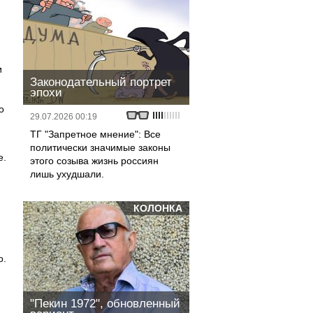
и
Законодательный портрет
эпохи
о
29.07.2026 00:19
ТГ "Запретное мнение": Все
политически значимые законы
е.
этого созыва жизнь россиян
лишь ухудшали.
КОЛОНКА
о.
"Пекин 1972", обновленный