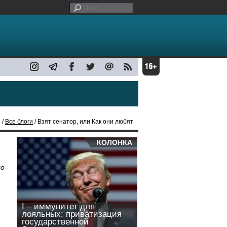
 /
Все блоги
/ Взят сенатор, или Как они любят
КОЛОНКА
ло
I – иммунитет для
лояльных: приватизация
государственной