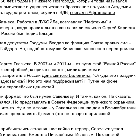
56 лет. Родом из Нижнего Новгорода, который тогда назывался
кономическое и управленческое образование получил в Академии
тал судостроителем, служил в ВДВ,
воевал в Афганистане
.
изнеса. Работал в ЛУКОЙЛе, возглавлял "Нефтехим" и
энерго, когда правительство возглавляли сначала Сергей Кириенко
 России был Борис Ельцин.
тал депутатом Госдумы. Входил во фракцию Союза правых сил –
айдара. Но, подобно тому же Кириенко, мгновенно перестроился
ергея Глазьева. В 2007-м и 2011-м – от путинской "Единой России"
 ксенофобией, клерикальностью, милитаризмом и
, запретить в России
День святого Валентина
: "Откуда это праздник
аздновались?! Кто это нам подбрасывает?!" Путин на фоне
ем европейских ценностей.
 формат, что был нужен Савельеву. И таким, как он. Не сказать,
нялся. Но представлять в Совете Федерации путинского охранника 
е что-то. Ну и по мелочи – у Савельева нашли дом в Великобритани
начал представлять Дюмина (это не говоря о приличной
о приближались сегодняшние война и террор, Савельев успел
й инициативе. Вместе с
Пискарёвым
,
Исаевым
,
Поклонской