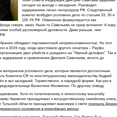
Член Совета Федерации Дмитрий Савельев задержан
сегодня на выходе с заседания. Руководил
задержанием лично генпрокурор РФ. Следственный
комитет возбудил уголовное дело по статьям 33, 30 и
105 УК РФ. Обвинение формулируется как
Проще говоря, заказ. Ныне-то Савельева не сразу вспомнят. А пару
анями особой русскомирной духовности. Даже раньше, чем
 РФ.
брания обладают парламентской неприкосновенностью. Но этот
ло в 2019 году, когда арестовали другого сенатора – Рауфа
организацию двух убийств и ушедшего на "Чёрный дельфин". Так и
а задержание и привлечение Дмитрия Савельева, вплоть до
и материалов уголовного дела, которые являются достаточным
ль Комитета СФ по конституционному законодательству Андрей
л в зал заседаний. Торжественно, в парадной форме. Как раз в
председательнице Валентине Матвиенко. По другому поводу.
шауковским. Хотя по политическому и личностному масштабу
чаево-Черкесии принадлежал к могущественному семейному клану,
от Тульской области принадлежит максимум к свите
генерала Дюми
дюминского положения в кремлёвских верхах
.
 исполнительную власть Тульской области. Где Дюмин был