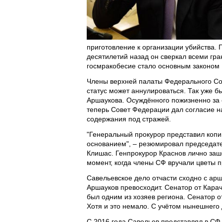
приготовление к организации убийства. 
десятилетий назад он сверкал всеми гр
госмракобесие стало основным законом
Члены верхней палаты Федерального Со
статус может аннулироваться. Так уже бы
Аршаукова. Осуждённого пожизненно за 
теперь Совет Федерации дал согласие н
содержания под стражей.
"Генеральный прокурор представил копи
основанием", – резюмировал председате
Клишас. Генпрокурор Краснов лично зашё
момент, когда члены СФ вручали цветы 
Савельевское дело отчасти сходно с ар
Аршауков превосходит. Сенатор от Кара
был одним из хозяев региона. Сенатор 
Хотя и это немало. С учётом нынешнего
С 2016 года Савельев представлял в СФ