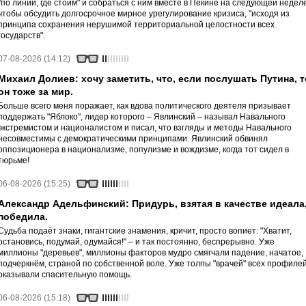
"по линии, где стоим" и собраться с ним вместе в Пекине на следующей неделе
чтобы обсудить долгосрочное мирное урегулирование кризиса, "исходя из
принципа сохранения нерушимой территориальной целостности всех
государств".
07-08-2026 (14:12)
Михаил Долиев: хочу заметить, что, если послушать Путина, т
он тоже за мир.
Больше всего меня поражает, как вдова политического деятеля призывает
поддержать "Яблоко", лидер которого – Явлинский – называл Навального
экстремистом и националистом и писал, что взгляды и методы Навального
несовместимы с демократическими принципами. Явлинский обвинял
оппозиционера в национализме, популизме и вождизме, когда тот сидел в
тюрьме!
06-08-2026 (15:25)
Александр Адельфинский: Придурь, взятая в качестве идеала
победила.
Судьба подаёт знаки, гигантские знамения, кричит, просто вопиет: "Хватит,
остановись, подумай, одумайся!" – и так постоянно, беспрерывно. Уже
миллионы "деревьев", миллионы факторов мудро смягчали падение, начатое,
подчеркнём, страной по собственной воле. Уже толпы "врачей" всех профиле
оказывали спасительную помощь.
06-08-2026 (15:18)