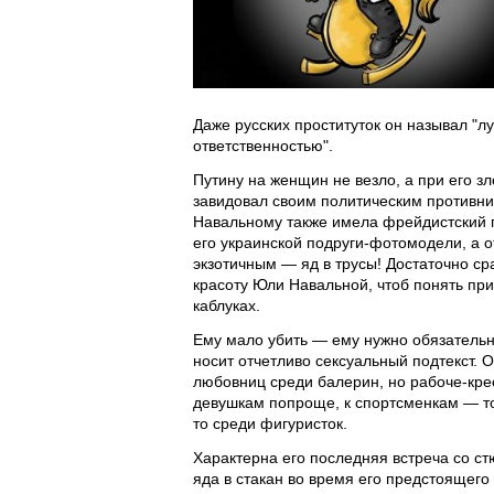
Даже русских проституток он называл "
ответственностью".
Путину на женщин не везло, а при его з
завидовал своим политическим противник
Навальному также имела фрейдистский 
его украинской подруги-фотомодели, а 
экзотичным — яд в трусы! Достаточно ср
красоту Юли Навальной, чтоб понять при
каблуках.
Ему мало убить — ему нужно обязательно
носит отчетливо сексуальный подтекст. 
любовниц среди балерин, но рабоче-крес
девушкам попроще, к спортсменкам — то
то среди фигуристок.
Характерна его последняя встреча со ст
яда в стакан во время его предстоящего 