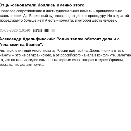
Отцы-основатели боялись именно этого.
Правовое сопротивление и институциональная память – принципиально
разные вещи. Да, Верховный суд возвращает дело в процедуру. Но ведь этой
процедуры-то больше нет! А есть – комната, в которой шесть человек.
05-08-2026 (10:59)
Александр Адельфинский: Ровно так же обстоят дела и с
"планами на бизнес".
Увы, прилетит ещё много, пока из России идёт война. Дроны – они в ответ.
Ракеты – это не от украинского, а от российского начала в конфликте. Заметно
то, что на многих видео слышны матерные слова как раз в адрес Украины,
дескать, что делают, суки...