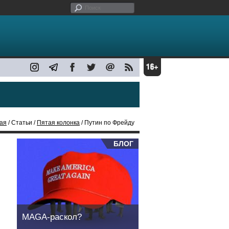
ая
/ Статьи /
Пятая колонка
/ Путин по Фрейду
БЛОГ
MAGA-раскол?