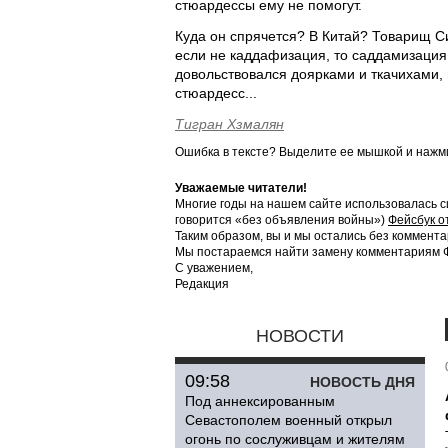
стюардессы ему не помогут.
Куда он спрячется? В Китай? Товарищ Си 
если не каддафизация, то саддамизация
довольствовался доярками и ткачихами, 
стюардесс...
Тигран Хзмалян
Ошибка в тексте? Выделите ее мышкой и наж
Уважаемые читатели!
Многие годы на нашем сайте использовалась с
говорится «без объявления войны»)
Фейсбук о
Таким образом, вы и мы остались без коммента
Мы постараемся найти замену комментариям Фе
С уважением,
Редакция
НОВОСТИ
09:58
НОВОСТЬ ДНЯ
Под аннексированным
Севастополем военный открыл
огонь по сослуживцам и жителям