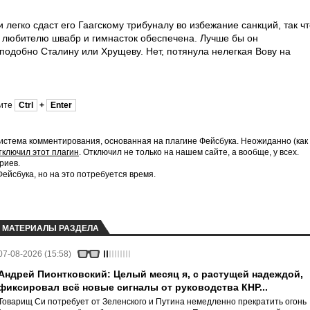
легко сдаст его Гаагскому трибуналу во избежание санкций, так чт
 любителю швабр и гимнасток обеспечена. Лучше бы он
подобно Сталину или Хрущеву. Нет, потянула нелегкая Вову на
мите
Ctrl
+
Enter
истема комментирования, основанная на плагине Фейсбука. Неожиданно (как
тключил этот плагин
. Отключил не только на нашем сайте, а вообще, у всех.
риев.
йсбука, но на это потребуется время.
МАТЕРИАЛЫ РАЗДЕЛА
07-08-2026 (15:58)
Андрей Пионтковский: Целый месяц я, с растущей надеждой,
фиксировал всё новые сигналы от руководства КНР...
Товарищ Си потребует от Зеленского и Путина немедленно прекратить огонь