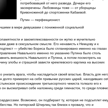
потребовавшей от него развода. Дочери его
засекречены. Любовницы тоже — от уборщицы
Кривоножиной до спортсменки Кабаевой.
Путин — перфекционист.
лучшими в мире девушками с пониженной социальной
лопамятности и закомплексованности он жутко и мучительно
ам даже в сексуальном смысле. Его ненависть к Немцову и к
подтекст — убийство Бориса было спланировано именно на глазах
отравление Навального именно по указанию Путина было столь
авнить внешность Навального и Путина, а потом посмотреть на
чину злобы и страшной зависти кремлевского карлика на высоких
 унизить врага, чтобы насладиться своей властью. Власть для нег
Он долго примерял на себя привычки русских царей, находивших се
тьянское происхождение третьесортного чекиста толкало его к
 он высматривал себе наложниц среди гимнасток, то среди пловчи
юардессами. Возможно, он подбирает ту, которая не подсыплет ем
бегства. Но питерский Штирлиц так близок к провалу, что и