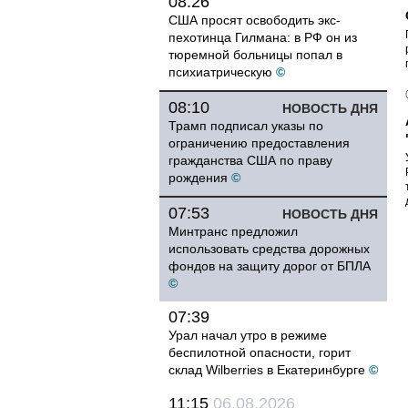
08:26
США просят освободить экс-
пехотинца Гилмана: в РФ он из
тюремной больницы попал в
психиатрическую
©
08:10
НОВОСТЬ ДНЯ
Трамп подписал указы по
ограничению предоставления
гражданства США по праву
рождения
©
07:53
НОВОСТЬ ДНЯ
Минтранс предложил
использовать средства дорожных
фондов на защиту дорог от БПЛА
©
07:39
Урал начал утро в режиме
беспилотной опасности, горит
склад Wilberries в Екатеринбурге
©
11:15
06.08.2026