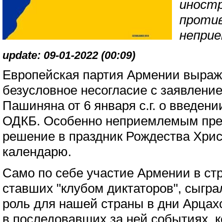
иност
против
непри
update: 09-01-2022 (00:09)
Европейская партия Армении выраж
безусловное несогласие с заявлени
Пашиняна от 6 января с.г. о введени
ОДКБ. Особенно неприемлемым пред
решение в праздник Рождества Хрис
календарю.
Само по себе участие Армении в ст
ставших "клубом диктаторов", сыгр
роль для нашей страны в дни Арцахс
в последовавших за ней событиях, к