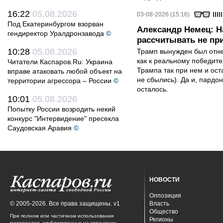
16:22
05.08.2026
03-08-2026 (15:16)
Под Екатеринбургом взорван
Александр Немец: Н
гендиректор Уралдронзавода
©
рассчитывать не пр
10:28
05.08.2026
Трамп вынужден был отнес
как к реальному победите
Читатели Каспаров.Ru: Украина
Трампа так при нем и ост
вправе атаковать любой объект на
не сбылись). Да и, пардо
территории агрессора – России
©
осталось.
10:01
05.08.2026
Попытку России возродить некий
конкурс "Интервидение" пресекла
Саудовская Аравия
©
НОВОСТИ
Оппозиция
© 2005-2026. Все права защищены. v1
Власть
Общество
При полном или частичном использовании
Регионы
материалов, опубликованных на страницах