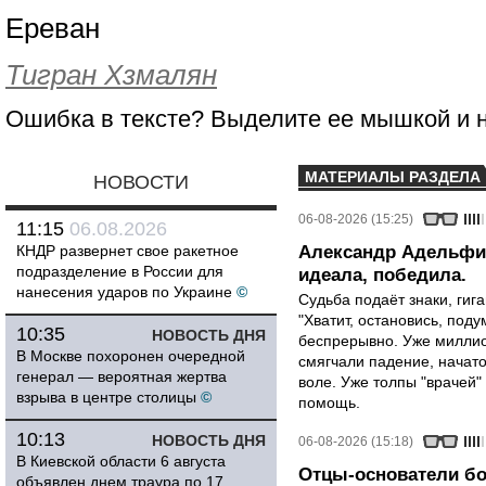
Ереван
Тигран Хзмалян
Ошибка в тексте? Выделите ее мышкой и
МАТЕРИАЛЫ РАЗДЕЛА
НОВОСТИ
06-08-2026 (15:25)
11:15
06.08.2026
КНДР развернет свое ракетное
Александр Адельфин
подразделение в России для
идеала, победила.
нанесения ударов по Украине
©
Судьба подаёт знаки, гига
"Хватит, остановись, поду
10:35
НОВОСТЬ ДНЯ
беспрерывно. Уже миллио
В Москве похоронен очередной
смягчали падение, начато
генерал — вероятная жертва
воле. Уже толпы "врачей
взрыва в центре столицы
©
помощь.
10:13
НОВОСТЬ ДНЯ
06-08-2026 (15:18)
В Киевской области 6 августа
Отцы-основатели бо
объявлен днем траура по 17