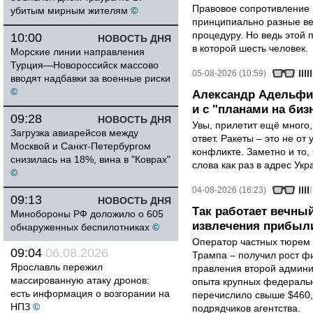
Правовое сопротивление 
убитым мирным жителям
©
принципиально разные ве
процедуру. Но ведь этой 
10:00
НОВОСТЬ ДНЯ
в которой шесть человек.
Морские линии направления
Турция—Новороссийск массово
05-08-2026 (10:59)
вводят надбавки за военные риски
©
Александр Адельфин
и с "планами на биз
09:28
НОВОСТЬ ДНЯ
Увы, прилетит ещё много,
Загрузка авиарейсов между
ответ. Ракеты – это не от
Москвой и Санкт-Петербургом
конфликте. Заметно и то
снизилась на 18%, вина в "Коврах"
слова как раз в адрес Укра
©
04-08-2026 (16:23)
09:13
НОВОСТЬ ДНЯ
Так работает вечный
Минобороны РФ доложило о 605
извлечения прибыли
обнаруженных беспилотниках
©
Оператор частных тюрем 
09:04
06.08.2026
Трампа – получил рост ф
Ярославль пережил
правления второй админи
массированную атаку дронов:
опыта крупных федеральны
есть информация о возгорании на
перечислило свыше $460,
НПЗ
©
подрядчиков агентства.