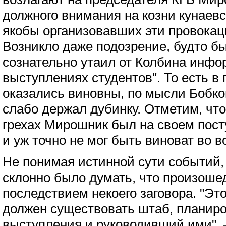
должного внимания на козни кунаевс
якобы организовавших эти провока
Возникло даже подозрение, будто 
сознательно утаил от Колбина инфо
выступлениях студентов". То есть 
оказались виновны, по мысли Бобков
слабо держал дубинку. Отметим, чт
грехах Мирошник был на своем пост
и уж точно не мог быть виноват во в
Не понимая истинной сути событий,
склонно было думать, что произоше
последствием некоего заговора. "Это
должен существовать штаб, планиро
выступления и руководивший ими", 