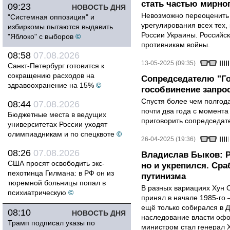
стать частью мирно
09:23
НОВОСТЬ ДНЯ
Невозможно переоценить 
"Системная оппозиция" и
урегулирования всех тех,
избиркомы пытаются выдавить
России Украины. Российск
"Яблоко" с выборов
©
противникам войны.
08:58
07.08.2026
13-05-2025 (09:35)
Санкт-Петербург готовится к
сокращению расходов на
Сопредседателю "Г
здравоохранение на 15%
©
гособвинение запро
Спустя более чем полгод
08:44
07.08.2026
почти два года с момента
Бюджетные места в ведущих
приговорить сопредседате
университетах России уходят
олимпиадникам и по спецквоте
©
26-04-2025 (19:36)
08:26
07.08.2026
Владислав Быков: Р
США просят освободить экс-
но и укрепился. Ср
пехотинца Гилмана: в РФ он из
путинизма
тюремной больницы попал в
В разных вариациях Хун С
психиатрическую
©
принял в начале 1985-го 
ещё только собирался в Д
08:10
НОВОСТЬ ДНЯ
наследование власти оф
Трамп подписал указы по
министром стал генерал 