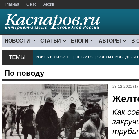
Главная
|
О нас
|
Архив
НОВОСТИ
СТАТЬИ
БЛОГИ
АВТОРЫ
В 
ТЕМЫ
ВОЙНА В УКРАИНЕ
|
ЦЕНЗУРА
|
ФОРУМ СВОБОДНОЙ 
По поводу
23-12-2021 (17
Желт
Как со
закруч
трубы