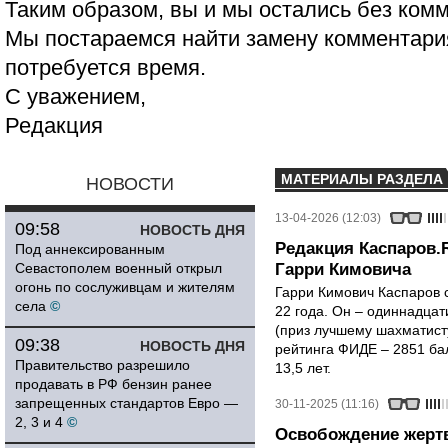
Таким образом, вы и мы остались без ком
Мы постараемся найти замену комментария
потребуется время.
С уважением,
Редакция
МАТЕРИАЛЫ РАЗДЕЛА
НОВОСТИ
13-04-2026 (12:03)
09:58
НОВОСТЬ ДНЯ
Редакция Каспаров.
Под аннексированным
Севастополем военный открыл
Гарри Кимовича
огонь по сослуживцам и жителям
Гарри Кимович Каспаров 
села
©
22 года. Он – одиннадца
(приз лучшему шахматисту
09:38
НОВОСТЬ ДНЯ
рейтинга ФИДЕ – 2851 ба
Правительство разрешило
13,5 лет.
продавать в РФ бензин ранее
запрещенных стандартов Евро —
30-11-2025 (11:16)
2, 3 и 4
©
Освобождение жертв