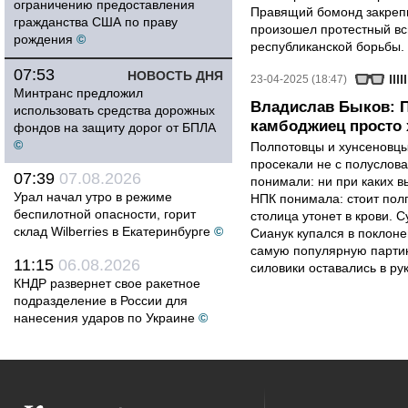
ограничению предоставления
Правящий бомонд закрепи
гражданства США по праву
произошел протестный вс
рождения
©
республиканской борьбы.
07:53
НОВОСТЬ ДНЯ
23-04-2025 (18:47)
Минтранс предложил
Владислав Быков: П
использовать средства дорожных
камбоджиец просто 
фондов на защиту дорог от БПЛА
©
Полпотовцы и хунсеновцы
просекали не с полуслов
07:39
07.08.2026
понимали: ни при каких в
Урал начал утро в режиме
НПК понимала: стоит пол
беспилотной опасности, горит
столица утонет в крови. С
склад Wilberries в Екатеринбурге
©
Сианук купался в поклоне
самую популярную партию
11:15
06.08.2026
силовики оставались в ру
КНДР развернет свое ракетное
подразделение в России для
нанесения ударов по Украине
©