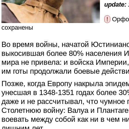
update: 
!
Орфог
сохранены
Во время войны, начатой Юстинианом
выкосившая более 80% населения И
мира не привела: и войска Империи
им готы продолжали боевые действи
Позже, когда Европу накрыла эпиде
унесшая в 1348-1351 годах более 30
даже и не рассчитывал, что чумное 
Столетнюю войну: Валуа и Плантаг
воевать между собой как ни в чем н
лишним лет.