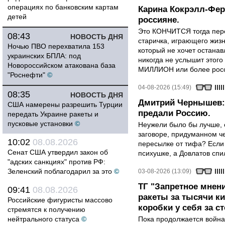
операциях по банковским картам
Карина Кокрэлл-Фер
детей
россияне.
Это КОНЧИТСЯ тогда пере
08:43
НОВОСТЬ ДНЯ
старичка, играющего жизн
Ночью ПВО перехватила 153
который не хочет останавл
украинских БПЛА: под
никогда не услышит этого
Новороссийском атакована база
МИЛЛИОН или более росси
"Роснефти"
©
04-08-2026 (15:49)
08:35
НОВОСТЬ ДНЯ
Дмитрий Чернышев: 
США намерены разрешить Турции
предали Россию.
передать Украине ракеты и
пусковые установки
©
Неужели было бы лучше, 
заговоре, придуманном че
10:02
08.08.2026
пересылке от тифа? Если
Сенат США утвердил закон об
психушке, а Довлатов спи
"адских санкциях" против РФ:
Зеленский поблагодарил за это
©
03-08-2026 (13:09)
ТГ "Запретное мнени
09:41
08.08.2026
ракеты за тысячи ки
Российские фигуристы массово
коробки у себя за с
стремятся к получению
нейтрального статуса
©
Пока продолжается война