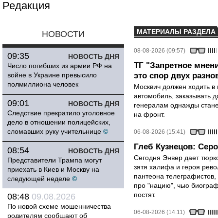
Редакция
МАТЕРИАЛЫ РАЗДЕЛА
НОВОСТИ
08-08-2026 (09:57)
09:35
НОВОСТЬ ДНЯ
ТГ "Запретное мнени
Число погибших из армии РФ на
войне в Украине превысило
это спор двух разно
полмиллиона человек
Москвич должен ходить в 
автомобиль, заказывать д
09:01
НОВОСТЬ ДНЯ
генералам однажды стане
Следствие прекратило уголовное
на фронт.
дело в отношении полицейских,
сломавших руку учительнице
©
06-08-2026 (15:41)
Глеб Кузнецов: Серо
08:54
НОВОСТЬ ДНЯ
Сегодня Энвер дает тюрк
Представители Трампа могут
зятя халифа и героя рево
приехать в Киев и Москву на
пантеона телеграфистов,
следующей неделе
©
про "нацию", чью биограф
постят.
08:48
09.08.2026
По новой схеме мошенничества
06-08-2026 (14:11)
родителям сообщают об