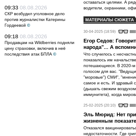
оставаться целями. А ряд
09:33
08.08.2026
водители, охранники, оф
СКР возбудил уголовное дело
против журналистки Катерины
МАТЕРИАЛЫ СЮЖЕТА
Гордеевой
©
30-04-2025 (18:59)
09:18
08.08.2026
Егор Седов: Говори
Продавцам на Wildberries подняли
народа"... А вспомни
цену страховки, включив в неё
последствия атак БПЛА
©
Что случилось с несчаст
показалось им начальств
потешающиеся. В 2020-м 
голосом для вас. "Ведущ
"моровые") СМИ", "мнение
самое и есть. И здравый 
(дышать свежим воздухом
иммунитета), когда миров
25-02-2025 (20:10)
Эль Мюрид: Нет при
жизненным показат
Отказался вакцинировать
недостаточности. Где гри