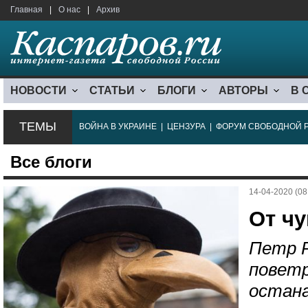
Главная
|
О нас
|
Архив
НОВОСТИ
СТАТЬИ
БЛОГИ
АВТОРЫ
В 
ТЕМЫ
ВОЙНА В УКРАИНЕ
|
ЦЕНЗУРА
|
ФОРУМ СВОБОДНОЙ 
Все блоги
14-04-2020 (08
От ч
Петр 
поветр
остан