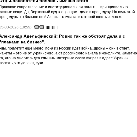
Отцы-основатели боялись именно этого.
Правовое сопротивление и институциональная память – принципиально
разные вещи. Да, Верховный суд возвращает дело в процедуру. Но ведь этой
процедуры-то больше нет! А есть – комната, в которой шесть человек.
05-08-2026 (10:59)
Александр Адельфинский: Ровно так же обстоят дела и с
"планами на бизнес".
Увы, прилетит ещё много, пока из России идёт война. Дроны – они в ответ.
Ракеты – это не от украинского, а от российского начала в конфликте. Заметно
то, что на многих видео слышны матерные слова как раз в адрес Украины,
дескать, что делают, суки...