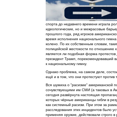
спорта до недавнего времени играла ро
идеологические, но и межрасовые барьер
прошлого года, ряд игроков американск
время исполнения национального гимна 
колено. По их собственным словам, так
полицейской жестокости по отношению 
является ли подобная форма протестов
президент Трамп, порекомендовавший в
к национальному гимну.
Однако проблема, на самом деле, состои
ещё и в том, что они протестуют против т
Вся шумиха о "расизме" американской п
сочувствующими им СМИ (а таковых в Ам
сегодня развёрнута настоящая пропаганд
которых чёрные американцы гибли в рез
как системный расизм. При этом за рам
расследования этих инцидентов было ус
применяя оружие, действовали строго в