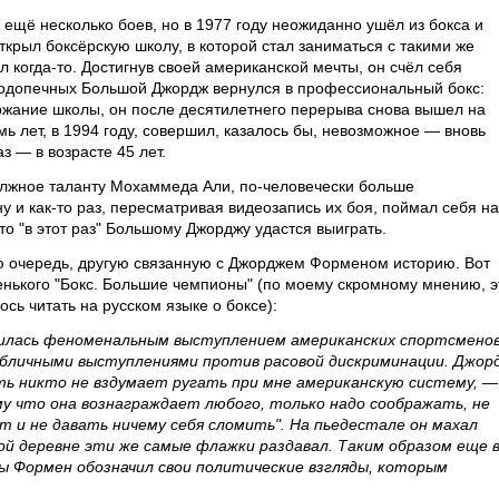
ещё несколько боев, но в 1977 году неожиданно ушёл из бокса и
открыл боксёрскую школу, в которой стал заниматься с такими же
л когда-то. Достигнув своей американской мечты, он счёл себя
подопечных Большой Джордж вернулся в профессиональный бокс:
ержание школы, он после десятилетнего перерыва снова вышел на
ь лет, в 1994 году, совершил, казалось бы, невозможное — вновь
з — в возрасте 45 лет.
должное таланту Мохаммеда Али, по-человечески больше
 и как-то раз, пересматривая видеозапись их боя, поймал себя на
что "в этот раз" Большому Джорджу удастся выиграть.
ю очередь, другую связанную с Джорджем Форменом историю. Вот
ленького "Бокс. Большие чемпионы" (по моему скромному мнению, э
ось читать на русском языке о боксе):
нилась феноменальным выступлением американских спортсменов
публичными выступлениями против расовой дискриминации. Джор
усть никто не вздумает ругать при мне американскую систему, —
му что она вознаграждает любого, только надо соображать, не
т и не давать ничему себя сломить". На пьедестале он махал
ой деревне эти же самые флажки раздавал. Таким образом еще 
ры Формен обозначил свои политические взгляды, которым