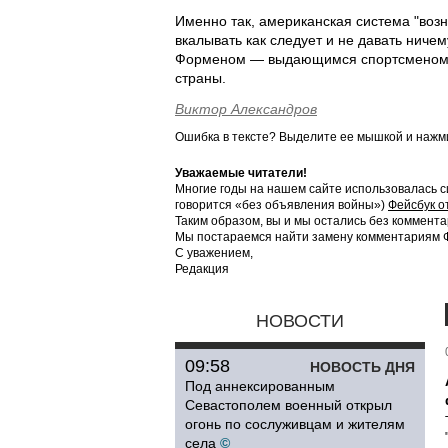
Именно так, американская система "возн
вкалывать как следует и не давать ниче
Форменом — выдающимся спортсменом, 
страны.
Виктор Александров
Ошибка в тексте? Выделите ее мышкой и наж
Уважаемые читатели!
Многие годы на нашем сайте использовалась с
говорится «без объявления войны»)
Фейсбук о
Таким образом, вы и мы остались без коммента
Мы постараемся найти замену комментариям Фе
С уважением,
Редакция
НОВОСТИ
09:58
НОВОСТЬ ДНЯ
Под аннексированным
Севастополем военный открыл
огонь по сослуживцам и жителям
села
©