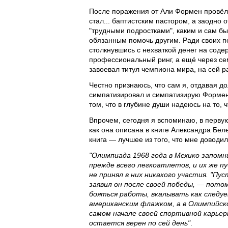
После поражения от Али Формен провёл 
стал... баптистским пастором, а заодно 
"трудными подростками", каким и сам бы
обязанным помочь другим. Ради своих 
столкнувшись с нехваткой денег на сод
профессиональный ринг, а ещё через сем
завоевал титул чемпиона мира, на сей ра
Честно признаюсь, что сам я, отдавая 
симпатизировал и симпатизирую Формену
том, что в глубине души надеюсь на то, 
Впрочем, сегодня я вспоминаю, в перву
как она описана в книге Александра Бе
книга — лучшее из того, что мне доводил
"Олимпиада 1968 года в Мехико запом
прежде всего легкоатлетов, и их же 
не принял в них никакого участия. "П
заявил он после своей победы, — пото
бояться работы, вкалывать как следуе
американским флажком, а в Олимпийск
самом начале своей спортивной карье
остается верен по сей день"
.