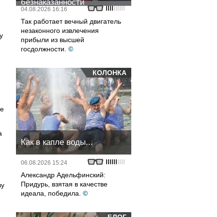
безнаказанности
04.08.2026 16:16
Так работает вечный двигатель
незаконного извлечения
у
прибыли из высшей
госдолжности.
©
КОЛОНКА
ие
а
Как в капле воды...
06.08.2026 15:24
Александр Адельфинский:
Придурь, взятая в качестве
ву
идеала, победила.
©