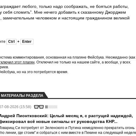
аграждает любого, только надо соображать, не бояться работы,
му себя сломить". Мне нечего добавить к сказанному Джорджем
замечательным человеком и настоящим гражданином великой
мите
Ctrl
+
Enter
истема комментирования, основанная на плагине Фейсбука. Неожиданно (как
тключил этот плагин
. Отключил не только на нашем сайте, а вообще, у всех.
риев.
йсбука, но на это потребуется время.
МАТЕРИАЛЫ РАЗДЕЛА
07-08-2026 (15:58)
Андрей Пионтковский: Целый месяц я, с растущей надеждой,
фиксировал всё новые сигналы от руководства КНР...
Товарищ Си потребует от Зеленского и Путина немедленно прекратить огонь
"по линии, где стоим" и собраться с ним вместе в Пекине на следующей неделе