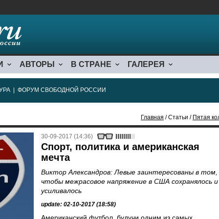
И
АВТОРЫ
В СТРАНЕ
ГАЛЕРЕЯ
УРА
|
ФОРУМ СВОБОДНОЙ РОССИИ
Главная
/ Статьи /
Пятая ко
30-09-2017 (14:36)
Спорт, политика и американская
мечта
Виктор Александров: Левые заинтересованы в том,
чтобы межрасовое напряжение в США сохранялось и
усиливалось
update: 02-10-2017 (18:58)
Американский футбол, будучи одним из самых