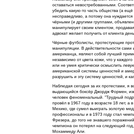
оставаться невостребованными. Соответс
убедить какую-то часть общества (а ещё
несправедливо, а потому она нуждается
чёрными (и другими группами, объявлен
манипулирует своим клиентом, продава
адвокат желает получить от клиента день
Чёрные футболисты, протестующие проти
манипуляции. В действительности сами 
американца, являют собой лучший пример
независимо от цвета кожи, что у каждог
или не умея критически осмыслить лев
американской системы ценностей и амери
разрушить и эту систему ценностей, и ка
Наблюдая сегодня за их протестами, я 
выдающийся боксёр Джордж Формен, из
человек феноменальный. "Трудный подро
провёл в 1967 году в возрасте 18 лет, 
Мехико, где сумел выиграть золотую м
профессионалы и в 1973 году стал чемп
Фрезера, до того не знавшего поражений
чемпиона он потерял на следующий год,
Мохаммеду Али.