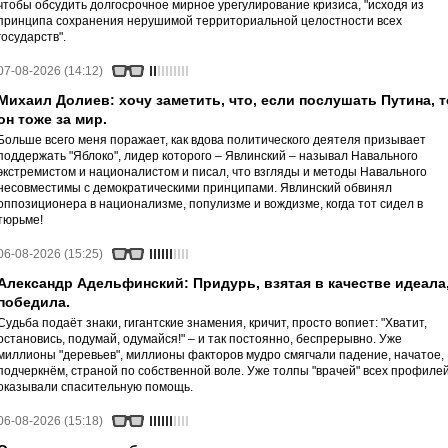
чтобы обсудить долгосрочное мирное урегулирование кризиса, "исходя из
принципа сохранения нерушимой территориальной целостности всех
государств".
07-08-2026 (14:12)
Михаил Долиев: хочу заметить, что, если послушать Путина, т
он тоже за мир.
Больше всего меня поражает, как вдова политического деятеля призывает
поддержать "Яблоко", лидер которого – Явлинский – называл Навального
экстремистом и националистом и писал, что взгляды и методы Навального
несовместимы с демократическими принципами. Явлинский обвинял
оппозиционера в национализме, популизме и вождизме, когда тот сидел в
тюрьме!
06-08-2026 (15:25)
Александр Адельфинский: Придурь, взятая в качестве идеала
победила.
Судьба подаёт знаки, гигантские знамения, кричит, просто вопиет: "Хватит,
остановись, подумай, одумайся!" – и так постоянно, беспрерывно. Уже
миллионы "деревьев", миллионы факторов мудро смягчали падение, начатое,
подчеркнём, страной по собственной воле. Уже толпы "врачей" всех профиле
оказывали спасительную помощь.
06-08-2026 (15:18)