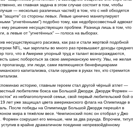
твенно, их главная задача в этом случае состоит в том, чтобы
 лучше — несколько различных частей) в том, что с ней обходятся
 в "защите" со стороны левых. Левые цинично манипулируют
ными "угнетёнными") подобно тому, как недобросовестный адвокат
я ему решение несуществующих проблем. Разница лишь в том, что
ги, а левые от "угнетённых" — голоса на выборах.
в несуществующего расизма, как раз и стали жертвой подобной
игроки NFL, чьи зарплаты во много раз превышают доходы среднег
 того, что в Америке упорный труд и талант вознаграждаются,
о есть шанс побороться за свою американскую мечту. Увы, не желая
ую пропаганду, эти люди, сами являющиеся бенефициарами
канского капитализма, стали орудием в руках тех, кто стремится
питализм.
вспоминаю историю, главным героем стал другой чёрный атлет —
вестный любителям бокса как Большой Джордж. Джордж Формен —
сток" из неблагополучной семьи, свой первый любительский бой 
а в 19 лет уже защищал цвета американского флага на Олимпиаде в
едаль. После победы на Олимпиаде Большой Джордж перешёл в
ионом мира в тяжёлом весе. Чемпионский пояс он отобрал у Джо
. Формен сокрушил его меньше, чем за два раунда. Впрочем, титул
 уступив в крайне драматичном поединке непревзойдённому