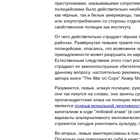
преступниками, оказывавшими сопротивл
полицейскими было действительно необо
как чёрные, так и белые американцы, т
или злоупотреблениях со стороны отдель
свойственном полиции как институту.
От чего действительно страдает чёрная 
районах. Развёрнутая левыми травля п
полицейские, опасаясь, что возможное п
принадлежности может разрушить их карь
Естественным следствием этого стал рост
страдают их законопослушные обитатели
данному вопросу, настоятельно рекомен
автора книги "The War on Cops" Хизер 
Разумеется, левые, атакуя полицию, ру
они так пекутся на словах, они заняты 
пропагандистская атака на полицию явл
является
подрыв моральной легитимнос
капитализм в ходе "лобовой атаки" (в си
варианты альтернативного экономическо
стремятся сегодня уничтожить культуру,
Во-вторых, левые заинтересованы в том
Поскольку они преподносят себя в качес