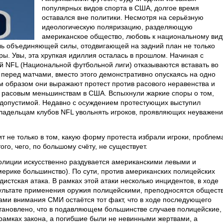
популярных видов спорта в США, долгое время
оставался вне политики. Несмотря на серьёзную
идеологическую поляризацию, разделяющую
американское общество, любовь к национальному вид
ль объединяющей силы, отодвигающей на задний план не только
ы. Увы, эта хрупкая идиллия осталась в прошлом. Начиная с
ой NFL (Национальной футбольной лиги) отказываются вставать во
перед матчами, вместо этого демонстративно опускаясь на одно
им образом они выражают протест против расового неравенства и
к расовым меньшинствам в США. Вспыхнули жаркие споры о том,
 допустимой. Недавно с осуждением протестующих выступил
ладельцам клубов NFL увольнять игроков, проявляющих неуважен
т не только в том, какую форму протеста избрали игроки, проблем
ого, чего, по большому счёту, не существует.
олиции искусственно раздувается американскими левыми и
ерике большинство). По сути, против американских полицейских
истская атака. В рамках этой атаки несколько инцидентов, в ходе
ультате применения оружия полицейскими, преподносятся общест
ками внимания СМИ остаётся тот факт, что в ходе последующего
тановлено, что в подавляющем большинстве случаев полицейские,
 рамках закона, а погибшие были не невинными жертвами, а