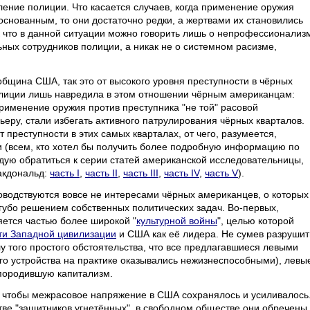
ение полиции. Что касается случаев, когда применение оружия
снованным, то они достаточно редки, а жертвами их становились
ак что в данной ситуации можно говорить лишь о непрофессионализ
ных сотрудников полиции, а никак не о системном расизме,
община США, так это от высокого уровня преступности в чёрных
олиции лишь навредила в этом отношении чёрным американцам:
рименение оружия против преступника "не той" расовой
еру, стали избегать активного патрулирования чёрных кварталов.
 преступности в этих самых кварталах, от чего, разумеется,
 (всем, кто хотел бы получить более подробную информацию по
дую обратиться к серии статей американской исследовательницы,
Макдональд:
часть I
,
часть II
,
часть III
,
часть IV
,
часть V
).
ководствуются вовсе не интересами чёрных американцев, о которых
сугубо решением собственных политических задач. Во-первых,
яется частью более широкой "
культурной войны
", целью которой
ти Западной цивилизации
и США как её лидера. Не сумев разрушит
лу того простого обстоятельства, что все предлагавшиеся левыми
го устройства на практике оказывались нежизнеспособными), левы
 породившую капитализм.
, чтобы межрасовое напряжение в США сохранялось и усиливалось
тве "защитников угнетённых", в свободном обществе они обречены