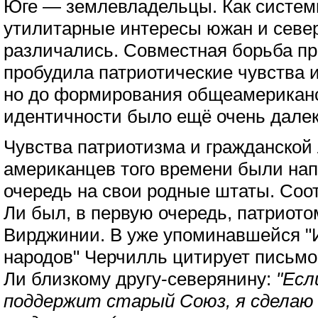
Юге — землевладельцы. Как системы
утилитарные интересы южан и севе
различались. Совместная борьба п
пробудила патриотические чувства и
но до формирования общеамериканс
идентичности было ещё очень далек
Чувства патриотизма и гражданской
американцев того времени были на
очередь на свои родные штаты. Соот
Ли был, в первую очередь, патриото
Вирджинии. В уже упоминавшейся "
народов" Черчилль цитирует письмо
Ли близкому другу-северянину:
"Есл
поддержит старый Союз, я сделаю 