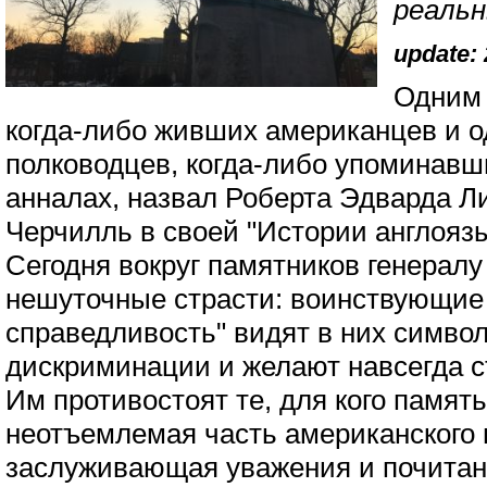
реаль
update: 
Одним 
когда-либо живших американцев и 
полководцев, когда-либо упоминавш
анналах, назвал Роберта Эдварда Л
Черчилль в своей "Истории англояз
Сегодня вокруг памятников генерал
нешуточные страсти: воинствующие
справедливость" видят в них симво
дискриминации и желают навсегда с
Им противостоят те, для кого памят
неотъемлемая часть американского 
заслуживающая уважения и почитани