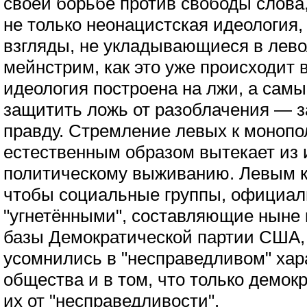
своей борьбе против свободы слова,
не только неонацистская идеология,
взгляды, не укладывающиеся в лев
мейнстрим, как это уже происходит 
идеология построена на лжи, а сам
защитить ложь от разоблачения — з
правду. Стремление левых к моноп
естественным образом вытекает из 
политическому выживанию. Левым к
чтобы социальные группы, официа
"угнетёнными", составляющие ныне 
базы Демократической партии США, 
усомнились в "несправедливом" хар
общества и в том, что только демо
их от "несправедливости".