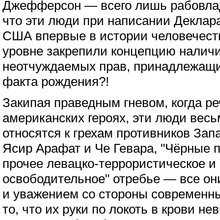
Джефферсон — всего лишь рабовлад
что эти люди при написании Деклар
США впервые в истории человечест
уровне закрепили концепцию наличи
неотчуждаемых прав, принадлежащи
факта рождения?!
Закипая праведным гневом, когда ре
американских героях, эти люди вес
относятся к грехам противников Зап
Ясир Арафат и Че Гевара, "Чёрные 
прочее левацко-террористическое и
освободительное" отребье — все о
и уважением со стороны современны
то, что их руки по локоть в крови н