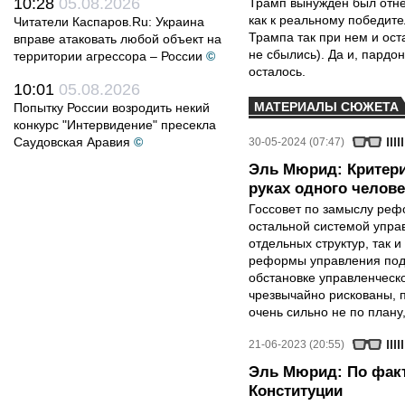
10:28
05.08.2026
Трамп вынужден был отнес
как к реальному победите
Читатели Каспаров.Ru: Украина
Трампа так при нем и ост
вправе атаковать любой объект на
не сбылись). Да и, пардо
территории агрессора – России
©
осталось.
10:01
05.08.2026
МАТЕРИАЛЫ СЮЖЕТА
Попытку России возродить некий
конкурс "Интервидение" пресекла
Саудовская Аравия
©
30-05-2024 (07:47)
Эль Мюрид: Критери
руках одного челове
Госсовет по замыслу реф
остальной системой управ
отдельных структур, так 
реформы управления под 
обстановке управленчес
чрезвычайно рискованы, п
очень сильно не по плану
21-06-2023 (20:55)
Эль Мюрид: По факт
Конституции