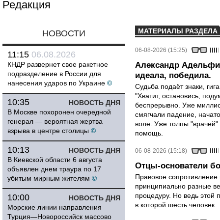
Редакция
МАТЕРИАЛЫ РАЗДЕЛА
НОВОСТИ
06-08-2026 (15:25)
11:15
06.08.2026
КНДР развернет свое ракетное
Александр Адельфин
подразделение в России для
идеала, победила.
нанесения ударов по Украине
©
Судьба подаёт знаки, гига
"Хватит, остановись, поду
10:35
НОВОСТЬ ДНЯ
беспрерывно. Уже миллио
В Москве похоронен очередной
смягчали падение, начато
генерал — вероятная жертва
воле. Уже толпы "врачей
взрыва в центре столицы
©
помощь.
10:13
НОВОСТЬ ДНЯ
06-08-2026 (15:18)
В Киевской области 6 августа
Отцы-основатели бо
объявлен днем траура по 17
Правовое сопротивление 
убитым мирным жителям
©
принципиально разные ве
процедуру. Но ведь этой 
10:00
НОВОСТЬ ДНЯ
в которой шесть человек.
Морские линии направления
Турция—Новороссийск массово