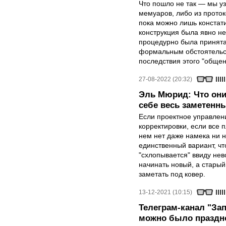
Что пошло не так — мы уз
мемуаров, либо из проток
пока можно лишь констати
конструкция была явно не
процедурно была принята
формальным обстоятельст
последствия этого "общен
27-08-2022 (20:32)
Эль Мюрид: Что они 
себе весь заметенн
Если проектное управлен
корректировки, если все 
нем нет даже намека ни на
единственный вариант, чт
"схлопывается" ввиду нев
начинать новый, а старый
заметать под ковер.
13-12-2021 (10:15)
Телеграм-канал "Зап
можно было праздно