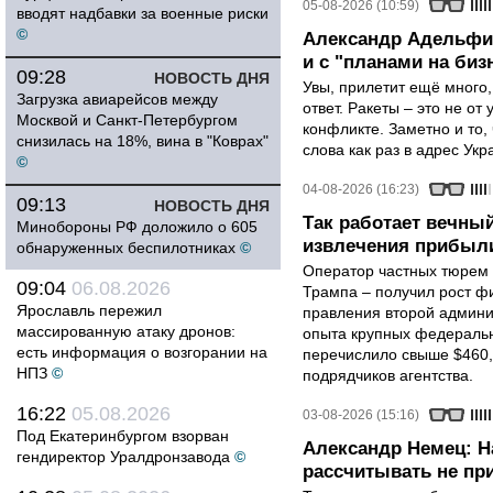
05-08-2026 (10:59)
вводят надбавки за военные риски
©
Александр Адельфин
и с "планами на биз
09:28
НОВОСТЬ ДНЯ
Увы, прилетит ещё много,
Загрузка авиарейсов между
ответ. Ракеты – это не от
Москвой и Санкт-Петербургом
конфликте. Заметно и то
снизилась на 18%, вина в "Коврах"
слова как раз в адрес Укра
©
04-08-2026 (16:23)
09:13
НОВОСТЬ ДНЯ
Так работает вечный
Минобороны РФ доложило о 605
извлечения прибыли
обнаруженных беспилотниках
©
Оператор частных тюрем 
09:04
06.08.2026
Трампа – получил рост ф
Ярославль пережил
правления второй админи
массированную атаку дронов:
опыта крупных федеральны
есть информация о возгорании на
перечислило свыше $460,
НПЗ
©
подрядчиков агентства.
16:22
05.08.2026
03-08-2026 (15:16)
Под Екатеринбургом взорван
Александр Немец: Н
гендиректор Уралдронзавода
©
рассчитывать не пр