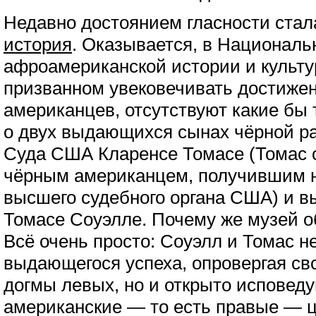
Недавно достоянием гласности ста
история
. Оказывается, в Националь
афроамериканской истории и культу
призванном увековечивать достиже
американцев, отсутствуют какие бы
о двух выдающихся сынах чёрной ра
Суда США Кларенсе Томасе (Томас 
чёрным американцем, получившим н
высшего судебного органа США) и 
Томасе Соуэлле. Почему же музей 
Всё очень просто: Соуэлл и Томас н
выдающегося успеха, опровергая с
догмы левых, но и открыто исповед
американские — то есть правые — ц