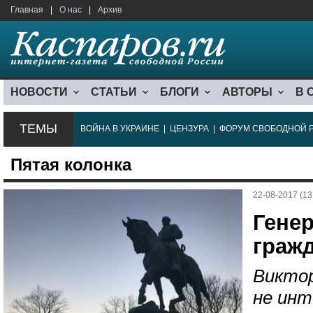
Главная
|
О нас
|
Архив
НОВОСТИ
СТАТЬИ
БЛОГИ
АВТОРЫ
В 
ТЕМЫ
ВОЙНА В УКРАИНЕ
|
ЦЕНЗУРА
|
ФОРУМ СВОБОДНОЙ 
Пятая колонка
22-08-2017 (13
Генер
граж
Виктор
не инт