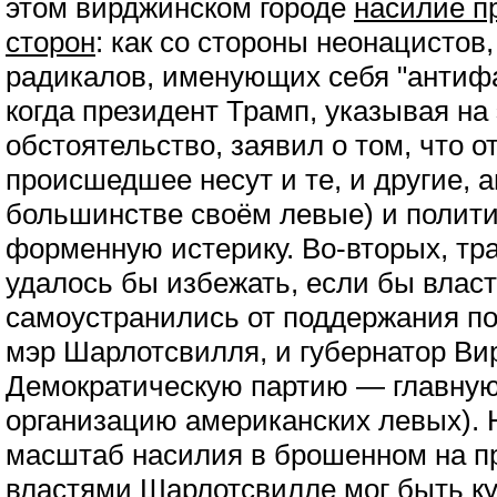
этом вирджинском городе
насилие п
сторон
: как со стороны неонацистов,
радикалов, именующих себя "антиф
когда президент Трамп, указывая на
обстоятельство, заявил о том, что о
происшедшее несут и те, и другие,
большинстве своём левые) и полит
форменную истерику. Во-вторых, тра
удалось бы избежать, если бы власт
самоустранились от поддержания пор
мэр Шарлотсвилля, и губернатор В
Демократическую партию — главну
организацию американских левых). Н
масштаб насилия в брошенном на п
властями Шарлотсвилле мог быть куд