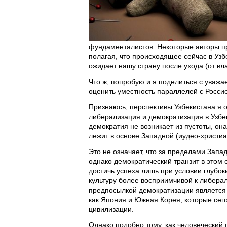
фундаменталистов. Некоторые авторы пр
полагая, что происходящее сейчас в Узб
ожидает нашу страну после ухода (от вла
Что ж, попробую и я поделиться с уваж
оценить уместность параллелей с Росси
Признаюсь, перспективы Узбекистана я о
либерализация и демократизация в Узбе
демократия не возникает из пустоты, она
лежит в основе Западной (иудео-христиа
Это не означает, что за пределами Зап
однако демократический транзит в этом 
достичь успеха лишь при условии глубо
культуру более восприимчивой к либер
предпосылкой демократизации является 
как Япония и Южная Корея, которые сег
цивилизации.
Однако подобно тому, как человеческий 