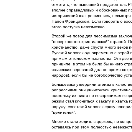
отметить, что нынешний предстоятель Р
вполне справедливых и обоснованных пр
исторический шаг, решившись, несмотря
Папой Франциском. Если говорить о вос
этого поступка невозможно.
Второй же повод для пессимизма заключа
"поверхностно-христианской" страной. П
христианство, даже спустя много веков п
Русский человек одновременно с верой в
прямым отголоском язычества. Эти две в
принципе, в этом не было бы ничего стр
языческих верований долгое время сохра
народов), если бы не богоборчество уст
Большевики утвердили атеизм в качестве
репрессиями они уничтожали христианск
поскольку их никто не воспринимал всерь
режим стал клониться к закату и хватка
наружу: советский человек сразу повери
"целителей".
Многие стали ходить в церковь, но конц
оставаясь при этом полностью невежестве