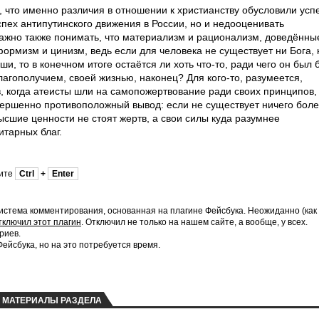
, что именно различия в отношении к христианству обусловили усп
пех антипутинского движения в России, но и недооценивать
 Важно также понимать, что материализм и рационализм, доведённы
ормизм и цинизм, ведь если для человека не существует ни Бога, 
и, то в конечном итоге остаётся ли хоть что-то, ради чего он был 
лагополучием, своей жизнью, наконец? Для кого-то, разумеется,
, когда атеисты шли на самопожертвование ради своих принципов,
овершенно противоположный вывод: если не существует ничего бол
высшие ценности не стоят жертв, а свои силы куда разумнее
итарных благ.
мите
Ctrl
+
Enter
истема комментирования, основанная на плагине Фейсбука. Неожиданно (как
тключил этот плагин
. Отключил не только на нашем сайте, а вообще, у всех.
риев.
йсбука, но на это потребуется время.
МАТЕРИАЛЫ РАЗДЕЛА