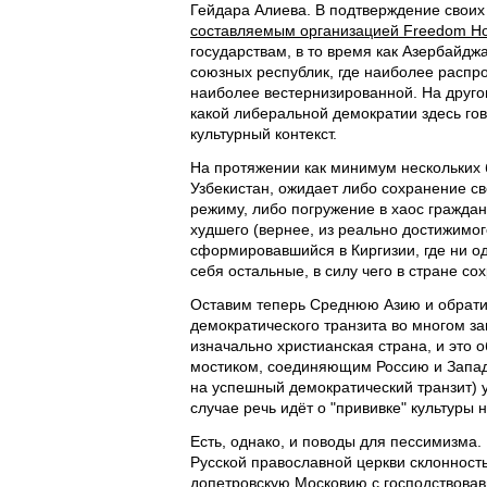
Гейдара Алиева. В подтверждение своих 
составляемым организацией Freedom H
государствам, в то время как Азербайдж
союзных республик, где наиболее расп
наиболее вестернизированной. На другом
какой либеральной демократии здесь гов
культурный контекст.
На протяжении как минимум нескольких 
Узбекистан, ожидает либо сохранение св
режиму, либо погружение в хаос гражда
худшего (вернее, из реально достижимог
сформировавшийся в Киргизии, где ни од
себя остальные, в силу чего в стране со
Оставим теперь Среднюю Азию и обратим
демократического транзита во многом зав
изначально христианская страна, и это 
мостиком, соединяющим Россию и Запад
на успешный демократический транзит) у
случае речь идёт о "прививке" культуры 
Есть, однако, и поводы для пессимизма.
Русской православной церкви склонност
допетровскую Московию с господствова