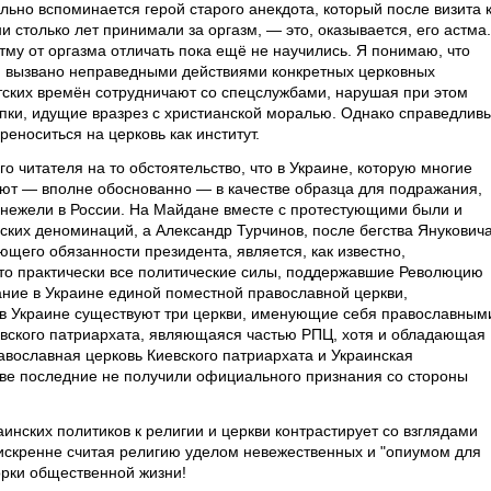
ьно вспоминается герой старого анекдота, который после визита 
ни столько лет принимали за оргазм, — это, оказывается, его астма.
му от оргазма отличать пока ещё не научились. Я понимаю, что
ю вызвано неправедными действиями конкретных церковных
етских времён сотрудничают со спецслужбами, нарушая при этом
упки, идущие вразрез с христианской моралью. Однако справедлив
реноситься на церковь как институт.
о читателя на то обстоятельство, что в Украине, которую многие
ют — вполне обоснованно — в качестве образца для подражания,
, нежели в России. На Майдане вместе с протестующими были и
ких деноминаций, а Александр Турчинов, после бегства Янукович
ющего обязанности президента, является, как известно,
что практически все политические силы, поддержавшие Революцию
ание в Украине единой поместной православной церкви,
в Украине существуют три церкви, именующие себя православным
овского патриархата, являющаяся частью РПЦ, хотя и обладающая
авославная церковь Киевского патриархата и Украинская
ве последние не получили официального признания со стороны
инских политиков к религии и церкви контрастирует со взглядами
 искренне считая религию уделом невежественных и "опиумом для
ворки общественной жизни!