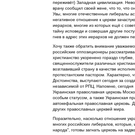
переживёт) Западная цивилизация. Невол
врачу сообщил своей жене, что то, что о
Увы, многие отечественные либералы аст
негативное отношение к церкви зачасту
иерархов, многие из которых ещё с сов
тайну исповеди и совершая другие пост
гнев в адрес этих иерархов не должен пе
Хочу также обратить внимание уважаемог
российские оппозиционеры рассматрива
христианство укоренено гораздо глубже
священнослужители различных христианс
возглавивший страну в качестве исполня
протестантским пастором. Характерно, 
Достоинства, выступают сегодня за созд
независимой от РПЦ. Напомню, сегодня 
Украинская православная церковь Моск
особым статусом, а также Украинская пр
автокефальная православная церковь. Д
других православных церквей мира.
Поразительно, насколько отношение укра
многих российских либералов, которые,
народа", готовы загнать церковь на зад