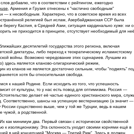
слов добавлю, что в соответствии с рейтингом, ежегодно
ouse
, Армения и Грузия отнесены к "частично свободным"
ан — к несвободным. Характерно, что в советское время из всех
ространённой религией был ислам, Азербайджанская ССР была
 берегу Каспия, в Средней Азии, ситуация кардинально хуже: ни о
орить не приходится в принципе, отсутствует необходимый для не
ближайших десятилетий государства этого региона, включая
етской диктатуры, либо переход к теократическому исламистскому
нской войны. Возможно чередование этих сценариев. Лучшим из
о) здесь является кланово-олигархический режим,
ин из кланов не является достаточно сильным, чтобы "подмять" по
храняется хотя бы относительная свобода.
ся к нашей Родине. Если исходить из того, что успешность
исит от культуры, то у нас есть повод для оптимизма. Россия —
обстоятельство делает её частью единого христианского мира, служ
. Соответственно, шансы на успешную вестернизацию (а значит —
 России существенно выше, чем у той же Турции, ведь в нашем
не чужой, а родственной.
 Их как минимум два. Первый связан с исторически свойственной
ью к изоляционизму. Эта склонность уходит своими корнями ещё в
вшей в ней
концепцией "Москва — Третий Рим"
. Здесь я должен