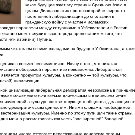
какое будущее ждёт эту страну и Среднюю Азию в
целом. Диапазон этих прогнозов крайне широк: от
постепенной либерализации до сползания в
гражданскую войну с участием исламских
оводят параллели между ситуациями в Узбекистане и в России,
екистане может служить своего рода предвестником того, что
сти или из жизни) Путина.
аемым читателем своими взглядами на будущее Узбекистана, а такж
ей.
цениваю весьма пессимистично. Начну с того, что никакая
кистане в обозримой перспективе невозможны. Либеральная
 является продуктом культуры, а конкретно — той культуры, что
нской) цивилизации.
адной цивилизации либеральная демократия невозможна в принципе
случае может оказаться весьма длительным и в конечном итоге
ких изменений в культуре соответствующего общества, делающих эт
ально-демократическим ценностям. Иными словами, необходимой
вестернизация культуры. Именно по этому пути шли такие страны,
одня можно рассматривать как часть "расширенной" Западной
организм иногда отторгает пересаженные донорские органы,