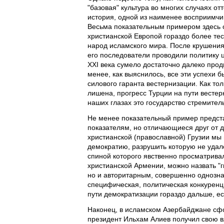
"базовая" культура во многих случаях от
история, одной из наименее восприимчив
Весьма показательным примером здесь с
христианской Европой гораздо более те
народ исламского мира. После крушения
его последователи проводили политику 
XXI века сумело достаточно далеко про
менее, как выяснилось, все эти успехи 
силового гаранта вестернизации. Как то
лишена, прогресс Турции на пути вестер
наших глазах это государство стремите
Не менее показательный пример предста
показателям, но отличающиеся друг от 
христианской (православной) Грузии мы
демократию, разрушить которую не удал
спиной которого явственно просматрива
христианской Армении, можно назвать "г
но и авторитарным, совершенно однознач
специфическая, политическая конкуренц
пути демократизации гораздо дальше, е
Наконец, в исламском Азербайджане сф
президент Ильхам Алиев получил свою в