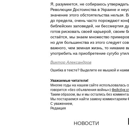
Я, разумеется, не собираюсь утверждать
Революции Достоинства в Украине и неус
значение этого обстоятельства нельзя.
до предела, очень часто порождают конф
библейских заповедей, ни бессмертия душ
готов рисковать своей карьерой, своим б
остаётся, мы знаем множество примеров
но для большинства из этого следует с
важного, чем земная жизнь, то никакие 
употребить на приобретение сугубо утил
Виктор Александров
Ошибка в тексте? Выделите ее мышкой и наж
Уважаемые читатели!
Многие годы на нашем сайте использовалась с
говорится «без объявления войны»)
Фейсбук о
Таким образом, вы и мы остались без коммента
Мы постараемся найти замену комментариям Фе
С уважением,
Редакция
НОВОСТИ