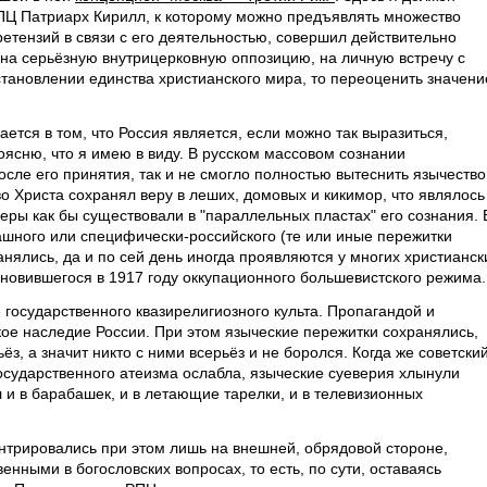
ПЦ Патриарх Кирилл, к которому можно предъявлять множество
етензий в связи с его деятельностью, совершил действительно
 на серьёзную внутрицерковную оппозицию, на личную встречу с
становлении единства христианского мира, то переоценить значени
ется в том, что Россия является, если можно так выразиться,
оясню, что я имею в виду. В русском массовом сознании
осле его принятия, так и не смогло полностью вытеснить язычество
о Христа сохранял веру в леших, домовых и кикимор, что являлось
еры как бы существовали в "параллельных пластах" его сознания. 
ашного или специфически-российского (те или иные пережитки
нялись, да и по сей день иногда проявляются у многих христианск
ановившегося в 1917 году оккупационного большевистского режима.
 государственного квазирелигиозного культа. Пропагандой и
ое наследие России. При этом языческие пережитки сохранялись,
ёз, а значит никто с ними всерьёз и не боролся. Когда же советски
 государственного атеизма ослабла, языческие суеверия хлынули
л и в барабашек, и в летающие тарелки, и в телевизионных
ентрировались при этом лишь на внешней, обрядовой стороне,
нными в богословских вопросах, то есть, по сути, оставаясь