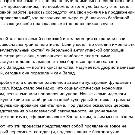
ях. При этом сама РПЦ пошла по пути наименьшего сопротивления:
ным просвещением, что неизбежно оттолкнуло бы какую-то часть
овной работе, церковь сосредоточила свои усилия на продвижении
православный", что позволило во вчера ещё насквозь безбожной
называющих себя православными (но остающихся в душе
елей так называемой советской интеллигенции сохранили свои
равославию крайне негативно. Если учесть, что сегодня именно эти
ллектуальный костяк" либеральной антипутинской оппозиции,
ая ситуация: люди, являющиеся наиболее пламенными
астую столь же пламенно готовы бороться против главного
 с Западом, — против христианства. Разумеется, дехристианизац
й, сегодня она поразила и сам Запад.
 проблеме, а о целенаправленной атаке на культурный фундамент
сил. Когда стало очевидно, что социалистическая экономика
ом, левые сменили направление удара. Новые левые идеологи
иудео-христианской цивилизацией культурный контекст, в рамках
 функционирование капитализма. Под ударом оказались церковь,
дставления о человеческой сексуальности,
национальное
угие институты, сформировавшие Запад таким, каким мы его знаем.
т, что эти процессы представляют собой проявление вовсе не
торый переживает сегодня (и, надеюсь, вполне благополучно