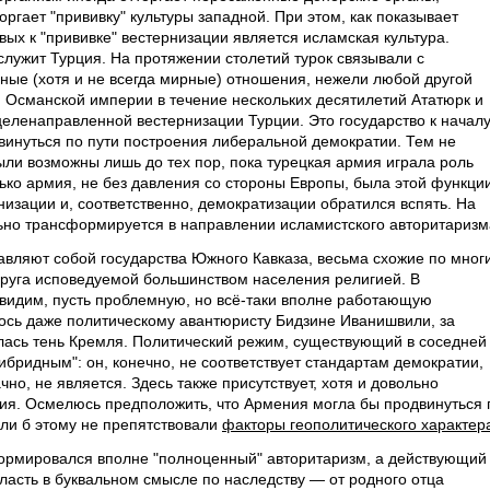
торгает "прививку" культуры западной. При этом, как показывает
ых к "прививке" вестернизации является исламская культура.
лужит Турция. На протяжении столетий турок связывали с
сные (хотя и не всегда мирные) отношения, нежели любой другой
 Османской империи в течение нескольких десятилетий Ататюрк и
целенаправленной вестернизации Турции. Это государство к начал
двинуться по пути построения либеральной демократии. Тем не
были возможны лишь до тех пор, пока турецкая армия играла роль
лько армия, не без давления со стороны Европы, была этой функци
низации и, соответственно, демократизации обратился вспять. На
льно трансформируется в направлении исламистского авторитаризм
вляют собой государства Южного Кавказа, весьма схожие по мног
друга исповедуемой большинством населения религией. В
 видим, пусть проблемную, но всё-таки вполне работающую
ось даже политическому авантюристу Бидзине Иванишвили, за
лась тень Кремля. Политический режим, существующий в соседней
ибридным": он, конечно, не соответствует стандартам демократии,
но, не является. Здесь также присутствует, хотя и довольно
ия. Осмелюсь предположить, что Армения могла бы продвинуться 
сли б этому не препятствовали
факторы геополитического характер
ормировался вполне "полноценный" авторитаризм, а действующий
ласть в буквальном смысле по наследству — от родного отца