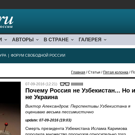
И
АВТОРЫ
В СТРАНЕ
ГАЛЕРЕЯ
УРА
|
ФОРУМ СВОБОДНОЙ РОССИИ
Главная
/ Статьи /
Пятая колонка
/ П
07-09-2016 (12:21)
Почему Россия не Узбекистан... Но 
не Украина
Виктор Александров: Перспективы Узбекистана я
оцениваю весьма пессимистично
update: 07-09-2016 (19:03)
Смерть президента Узбекистана Ислама Каримова
породила множество прогнозов относительно того,