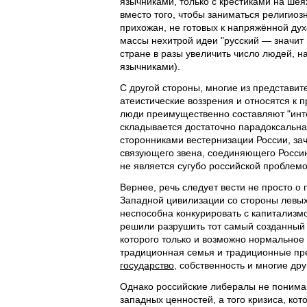
язычниками, только с крестиками на ше
вместо того, чтобы заниматься религиоз
прихожан, не готовых к напряжённой дух
массы нехитрой идеи "русский — значит 
стране в разы увеличить число людей, 
язычниками).
С другой стороны, многие из представит
атеистические воззрения и относятся к п
люди преимущественно составляют "инте
складывается достаточно парадоксальн
сторонниками вестернизации России, зач
связующего звена, соединяющего Россию
не является сугубо российской проблемо
Вернее, речь следует вести не просто о
Западной цивилизации со стороны левых 
неспособна конкурировать с капитализм
решили разрушить тот самый созданный 
которого только и возможно нормальное
традиционная семья и традиционные пре
государство
, собственность и многие др
Однако российские либералы не понимаю
западных ценностей, а того кризиса, ко