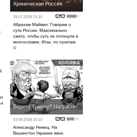
Хроническая Россия
28.07.2026 15:10
Абрахам Майвин: Говорим о
сути России. Максимально
ё
сжато, чтобы суть не потонула в
многословии. Итак, по пунктам.
©
КОЛОНКА
д
ит
 и
Верите Трампу? Напрасно!
03.08.2026 15:15
Александр Немец: На
Вашингтон Украине явно