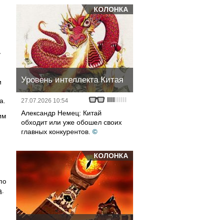
КОЛОНКА
у
Уровень интеллекта Китая
и
а.
27.07.2026 10:54
Александр Немец: Китай
им
обходит или уже обошел своих
главных конкурентов.
©
КОЛОНКА
по
а
.