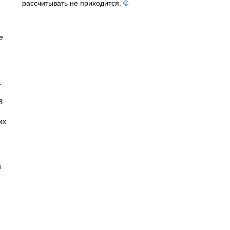
рассчитывать не приходится.
©
е
.
В
их
й