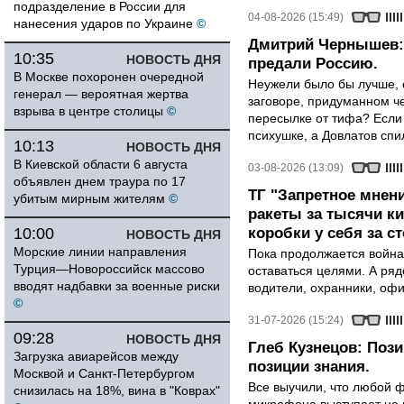
подразделение в России для
04-08-2026 (15:49)
нанесения ударов по Украине
©
Дмитрий Чернышев: 
10:35
НОВОСТЬ ДНЯ
предали Россию.
В Москве похоронен очередной
Неужели было бы лучше, 
генерал — вероятная жертва
заговоре, придуманном че
взрыва в центре столицы
©
пересылке от тифа? Если
психушке, а Довлатов спи
10:13
НОВОСТЬ ДНЯ
В Киевской области 6 августа
03-08-2026 (13:09)
объявлен днем траура по 17
ТГ "Запретное мнени
убитым мирным жителям
©
ракеты за тысячи ки
10:00
коробки у себя за с
НОВОСТЬ ДНЯ
Морские линии направления
Пока продолжается война
Турция—Новороссийск массово
оставаться целями. А ряд
вводят надбавки за военные риски
водители, охранники, оф
©
31-07-2026 (15:24)
09:28
НОВОСТЬ ДНЯ
Глеб Кузнецов: Поз
Загрузка авиарейсов между
позиции знания.
Москвой и Санкт-Петербургом
Все выучили, что любой ф
снизилась на 18%, вина в "Коврах"