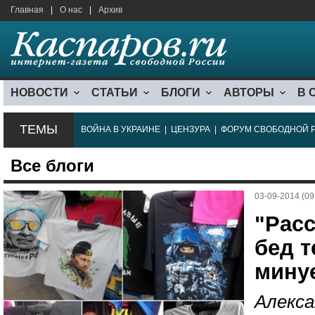
Главная
|
О нас
|
Архив
НОВОСТИ
СТАТЬИ
БЛОГИ
АВТОРЫ
В 
ТЕМЫ
ВОЙНА В УКРАИНЕ
|
ЦЕНЗУРА
|
ФОРУМ СВОБОДНОЙ 
Все блоги
03-09-2014 (09
"Расс
бед т
мину
Алекса