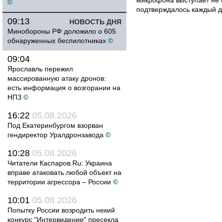
микрофона выступает не к
©
подтверждалось каждый д
09:13
НОВОСТЬ ДНЯ
Минобороны РФ доложило о 605
обнаруженных беспилотниках
©
09:04
Ярославль пережил
массированную атаку дронов:
есть информация о возгорании на
НПЗ
©
16:22
05.08.2026
Под Екатеринбургом взорван
гендиректор Уралдронзавода
©
10:28
05.08.2026
Читатели Каспаров.Ru: Украина
вправе атаковать любой объект на
территории агрессора – России
©
10:01
05.08.2026
Попытку России возродить некий
конкурс "Интервидение" пресекла