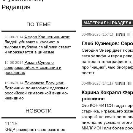
Редакция
МАТЕРИАЛЫ РАЗДЕЛА
ПО ТЕМЕ
06-08-2026 (15:41)
Федор Крашенинников:
28-08-2014
Людей убивают и калечат, а
Глеб Кузнецов: Серо
тыловая публика смайлики ставит
Сегодня Энвер дает тюрк
и упражняется в цинизме
зятя халифа и героя рево
пантеона телеграфистов,
Роман Супер о
15-08-2014
про "нацию", чью биограф
северокорейском сознании и
россиянах
постят.
Елизавета Богуцкая:
16-06-2014
06-08-2026 (14:11)
Лоточники понавозили одежды с
Карина Кокрэлл-Фер
российской символикой видимо-
невидимо
россияне.
Это КОНЧИТСЯ тогда пере
НОВОСТИ
старичка, играющего жизн
который не хочет останавл
никогда не услышит этого
11:15
МИЛЛИОН или более росси
КНДР развернет свое ракетное