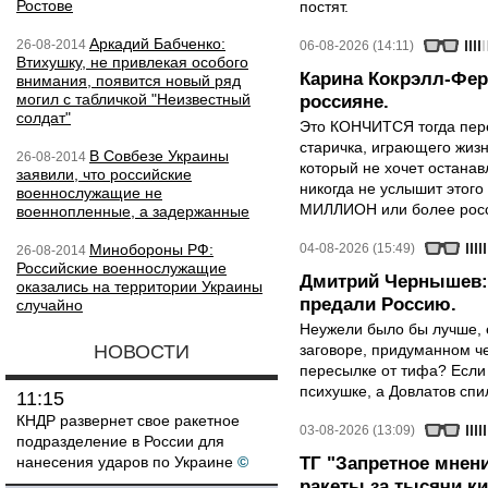
Ростове
постят.
Аркадий Бабченко:
26-08-2014
06-08-2026 (14:11)
Втихушку, не привлекая особого
Карина Кокрэлл-Фер
внимания, появится новый ряд
могил с табличкой "Неизвестный
россияне.
солдат"
Это КОНЧИТСЯ тогда пере
старичка, играющего жизн
В Совбезе Украины
26-08-2014
который не хочет останавл
заявили, что российские
никогда не услышит этого
военнослужащие не
МИЛЛИОН или более росси
военнопленные, а задержанные
Минобороны РФ:
04-08-2026 (15:49)
26-08-2014
Российские военнослужащие
Дмитрий Чернышев: 
оказались на территории Украины
предали Россию.
случайно
Неужели было бы лучше, 
НОВОСТИ
заговоре, придуманном че
пересылке от тифа? Если
психушке, а Довлатов спи
11:15
КНДР развернет свое ракетное
03-08-2026 (13:09)
подразделение в России для
нанесения ударов по Украине
©
ТГ "Запретное мнени
ракеты за тысячи ки