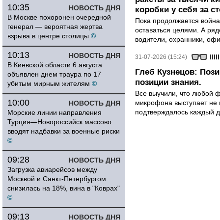
10:35
НОВОСТЬ ДНЯ
коробки у себя за с
В Москве похоронен очередной
Пока продолжается война
генерал — вероятная жертва
оставаться целями. А ряд
взрыва в центре столицы
©
водители, охранники, оф
10:13
НОВОСТЬ ДНЯ
31-07-2026 (15:24)
В Киевской области 6 августа
Глеб Кузнецов: Поз
объявлен днем траура по 17
позиции знания.
убитым мирным жителям
©
Все выучили, что любой ф
10:00
микрофона выступает не к
НОВОСТЬ ДНЯ
подтверждалось каждый д
Морские линии направления
Турция—Новороссийск массово
вводят надбавки за военные риски
©
09:28
НОВОСТЬ ДНЯ
Загрузка авиарейсов между
Москвой и Санкт-Петербургом
снизилась на 18%, вина в "Коврах"
©
09:13
НОВОСТЬ ДНЯ