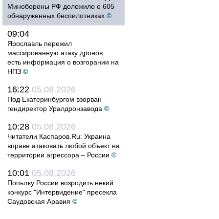
Минобороны РФ доложило о 605
обнаруженных беспилотниках
©
09:04
Ярославль пережил
массированную атаку дронов:
есть информация о возгорании на
НПЗ
©
16:22
05.08.2026
Под Екатеринбургом взорван
гендиректор Уралдронзавода
©
10:28
05.08.2026
Читатели Каспаров.Ru: Украина
вправе атаковать любой объект на
территории агрессора – России
©
10:01
05.08.2026
Попытку России возродить некий
конкурс "Интервидение" пресекла
Саудовская Аравия
©