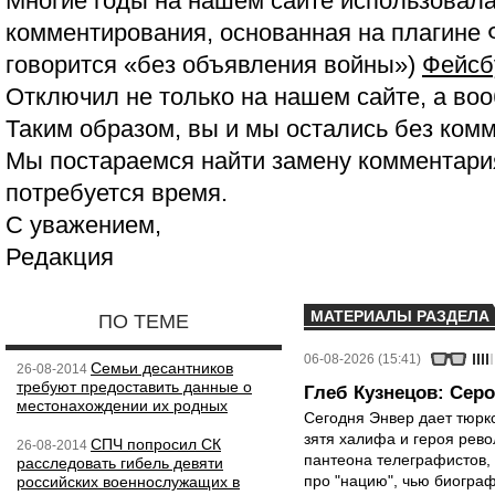
Многие годы на нашем сайте использовала
комментирования, основанная на плагине 
говорится «без объявления войны»)
Фейсб
Отключил не только на нашем сайте, а воо
Таким образом, вы и мы остались без ком
Мы постараемся найти замену комментария
потребуется время.
С уважением,
Редакция
МАТЕРИАЛЫ РАЗДЕЛА
ПО ТЕМЕ
06-08-2026 (15:41)
Семьи десантников
26-08-2014
требуют предоставить данные о
Глеб Кузнецов: Серо
местонахождении их родных
Сегодня Энвер дает тюрк
зятя халифа и героя рево
СПЧ попросил СК
26-08-2014
пантеона телеграфистов,
расследовать гибель девяти
про "нацию", чью биограф
российских военнослужащих в