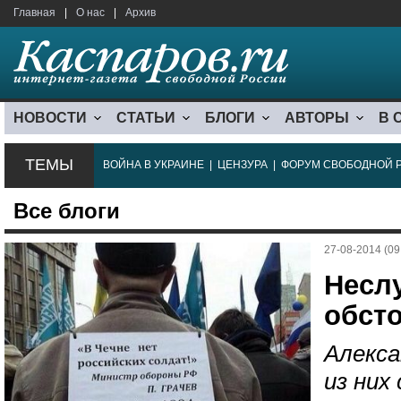
Главная
|
О нас
|
Архив
НОВОСТИ
СТАТЬИ
БЛОГИ
АВТОРЫ
В 
ТЕМЫ
ВОЙНА В УКРАИНЕ
|
ЦЕНЗУРА
|
ФОРУМ СВОБОДНОЙ 
Все блоги
27-08-2014 (09
Несл
обст
Алекса
из них 