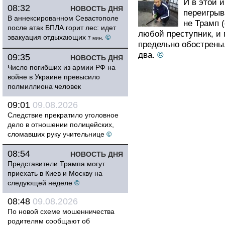
И в этой и
08:32
НОВОСТЬ ДНЯ
переигрыва
В аннексированном Севастополе
не Трамп (
после атак БПЛА горит лес: идет
любой преступник, и 
эвакуация отдыхающих
©
7 мин.
предельно обострены,
два.
©
09:35
НОВОСТЬ ДНЯ
Число погибших из армии РФ на
войне в Украине превысило
полмиллиона человек
09:01
09.08.2026
Следствие прекратило уголовное
дело в отношении полицейских,
сломавших руку учительнице
©
08:54
НОВОСТЬ ДНЯ
Представители Трампа могут
приехать в Киев и Москву на
следующей неделе
©
08:48
09.08.2026
По новой схеме мошенничества
родителям сообщают об