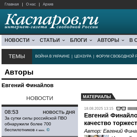
Главная
|
О нас
|
Архив
НОВОСТИ
СТАТЬИ
БЛОГИ
АВТОРЫ
В 
ТЕМЫ
ВОЙНА В УКРАИНЕ
|
ЦЕНЗУРА
|
ФОРУМ СВОБОДНОЙ 
Авторы
Евгений Финайлов
МАТЕРИАЛЫ
НОВОСТИ
18.08.2025 13:15
08:53
НОВОСТЬ ДНЯ
Евгений Финайло
За сутки силы российской ПВО
качество торжест
обнаружили более 700
беспилотников
©
Автор:
Евгений Фина
4 мин.