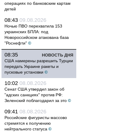
операциях по банковским картам
детей
08:43
09.08.2026
Ночью ПВО перехватила 153
украинских БПЛА: под
Новороссийском атакована база
"Роснефти"
©
08:35
НОВОСТЬ ДНЯ
США намерены разрешить Турции
передать Украине ракеты и
пусковые установки
©
10:02
08.08.2026
Сенат США утвердил закон об
"адских санкциях" против РФ:
Зеленский поблагодарил за это
©
09:41
08.08.2026
Российские фигуристы массово
стремятся к получению
нейтрального статуса
©