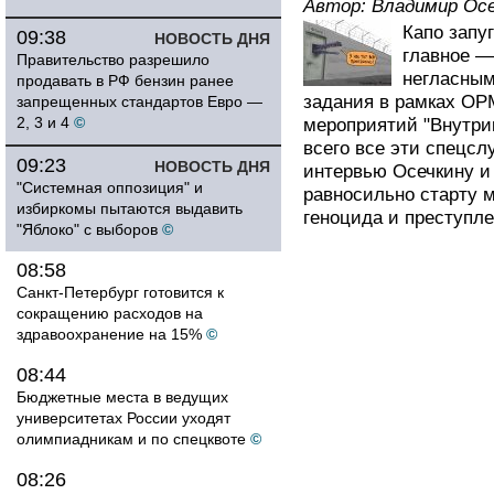
Автор:
Владимир Осе
Капо запу
09:38
НОВОСТЬ ДНЯ
главное —
Правительство разрешило
негласным
продавать в РФ бензин ранее
задания в рамках ОР
запрещенных стандартов Евро —
2, 3 и 4
©
мероприятий "Внутри
всего все эти спецсл
09:23
НОВОСТЬ ДНЯ
интервью Осечкину и
"Системная оппозиция" и
равносильно старту 
избиркомы пытаются выдавить
геноцида и преступле
"Яблоко" с выборов
©
08:58
Санкт-Петербург готовится к
сокращению расходов на
здравоохранение на 15%
©
08:44
Бюджетные места в ведущих
университетах России уходят
олимпиадникам и по спецквоте
©
08:26