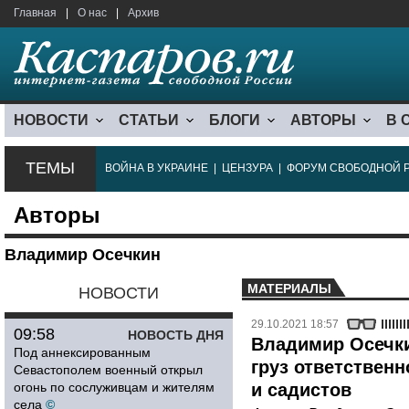
Главная
|
О нас
|
Архив
НОВОСТИ
СТАТЬИ
БЛОГИ
АВТОРЫ
В 
ТЕМЫ
ВОЙНА В УКРАИНЕ
|
ЦЕНЗУРА
|
ФОРУМ СВОБОДНОЙ 
Авторы
Владимир Осечкин
МАТЕРИАЛЫ
НОВОСТИ
29.10.2021 18:57
09:58
НОВОСТЬ ДНЯ
Владимир Осечки
Под аннексированным
груз ответствен
Севастополем военный открыл
огонь по сослуживцам и жителям
и садистов
села
©