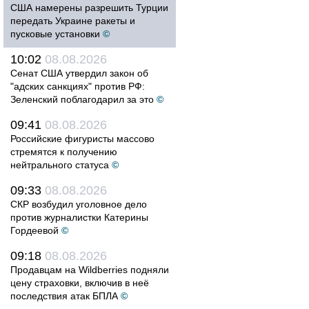
США намерены разрешить Турции
передать Украине ракеты и
пусковые установки
©
10:02
08.08.2026
Сенат США утвердил закон об
"адских санкциях" против РФ:
Зеленский поблагодарил за это
©
09:41
08.08.2026
Российские фигуристы массово
стремятся к получению
нейтрального статуса
©
09:33
08.08.2026
СКР возбудил уголовное дело
против журналистки Катерины
Гордеевой
©
09:18
08.08.2026
Продавцам на Wildberries подняли
цену страховки, включив в неё
последствия атак БПЛА
©