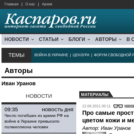
Главная
|
О нас
|
Архив
НОВОСТИ
СТАТЬИ
БЛОГИ
АВТОРЫ
В 
ТЕМЫ
ВОЙНА В УКРАИНЕ
|
ЦЕНЗУРА
|
ФОРУМ СВОБОДНОЙ 
Авторы
Иван Уранов
МАТЕРИАЛЫ
НОВОСТИ
22.06.2021 00:11
09:35
НОВОСТЬ ДНЯ
Про самые прост
Число погибших из армии РФ на
цветом кожи и м
войне в Украине превысило
полмиллиона человек
Автор:
Иван Уранов