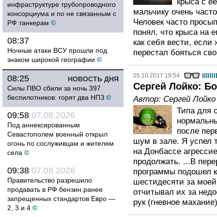
крыса с е
инфраструктуре трубопроводного
мальчику очень част
консорциума и по не связанным с
Человек часто просып
РФ танкерам
©
понял, что крыса на е
08:37
как себя вести, если 
Ночные атаки ВСУ прошли под
перестал бояться сво
знаком широкой географии
©
05.10.2017 19:54
08:25
НОВОСТЬ ДНЯ
Сергей Лойко: Бо
Силы ПВО сбили за ночь 397
беспилотников: горят два НПЗ
©
Автор:
Сергей Лойко
Типа для 
09:58
07.08.2026
нормальны
Под аннексированным
после пер
Севастополем военный открыл
шум в зале. Я успел 
огонь по сослуживцам и жителям
на Донбассе агресси
села
©
продолжать. ...В пер
09:38
07.08.2026
программы подошел к
Правительство разрешило
шестидесяти за моей
продавать в РФ бензин ранее
отчитывал их за недо
запрещенных стандартов Евро —
рук (гневное махание)
2, 3 и 4
©