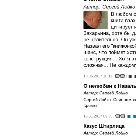
Автор:
Сергей Лойко
В любом с
книги вза
цитирует 
Захарьина, хотя бы д
не целительно. Он уж
Назвал его "книжонко
шанс, что поймет хот
конструкция... Хотя 
сложная... Не каждом
13.06.2017 10:11
О нелюбви к Навал
Автор:
Сергей Лойко
Сергей Лойко: Спинномоз
Кремля
16.01.2017 09:38
Казус Штирлица
Автор:
Сергей Лойко