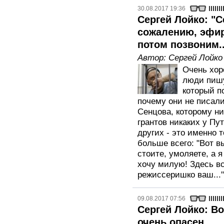
30.08.2017 19:36
Сергей Лойко: "С
сожалению, эфир
потом позвоним..
Автор:
Сергей Лойко
Очень хор
люди пишу
который п
почему они не писал
Сенцова, которому ни
грантов никаких у Пу
других - это именно т
больше всего: "Вот в
стоите, умоляете, а я
хочу милую! Здесь вс
режиссеришко ваш..."
09.08.2017 07:56
Сергей Лойко: В
очень опасен