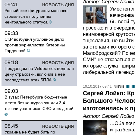
Автор:
Сергей Лойко
09:41
НОВОСТЬ ДНЯ
Уместен л
Российские фигуристы массово
вечеринка
стремятся к получению
бы всей ту
нейтрального статуса
©
просекко и в очередн
09:33
неимоверной крутост
СКР возбудил уголовное дело
тщеславия, не выйти
против журналистки Катерины
за стенами которого 
Гордеевой
©
Малобродский? Почем
СМИ" не отказаться о
09:18
НОВОСТЬ ДНЯ
которые служат ширм
Продавцам на Wildberries подняли
либеральной легендо
цену страховки, включив в неё
последствия атак БПЛА
©
10.10.2017 09:41
09:03
Сергей Лойко: К
В вузах Петербурга бюджетные
Большого Челове
места без конкурса заняли 3,4
изготовилась к 
тысячи участников СВО и их детей
©
Автор:
Сергей Лойко
...Оба по
08:45
НОВОСТЬ ДНЯ
и разбежа
Украина не будет бить по