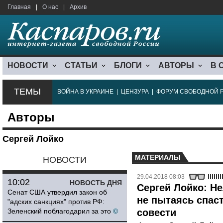
Главная
|
О нас
|
Архив
НОВОСТИ
СТАТЬИ
БЛОГИ
АВТОРЫ
В 
ТЕМЫ
ВОЙНА В УКРАИНЕ
|
ЦЕНЗУРА
|
ФОРУМ СВОБОДНОЙ 
Авторы
Сергей Лойко
МАТЕРИАЛЫ
НОВОСТИ
29.04.2018 08:03
10:02
НОВОСТЬ ДНЯ
Сергей Лойко: Н
Сенат США утвердил закон об
не пытаясь спаст
"адских санкциях" против РФ:
Зеленский поблагодарил за это
©
совести