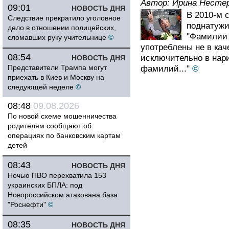
Автор:
Ирина Несте
09:01
НОВОСТЬ ДНЯ
В 2010-м 
Следствие прекратило уголовное
поднатужи
дело в отношении полицейских,
"Фамилии
сломавших руку учительнице
©
употреблены не в кач
08:54
исключительно в нар
НОВОСТЬ ДНЯ
Представители Трампа могут
фамилий..."
©
приехать в Киев и Москву на
следующей неделе
©
08:48
09.08.2026
По новой схеме мошенничества
родителям сообщают об
операциях по банковским картам
детей
08:43
НОВОСТЬ ДНЯ
Ночью ПВО перехватила 153
украинских БПЛА: под
Новороссийском атакована база
"Роснефти"
©
08:35
НОВОСТЬ ДНЯ