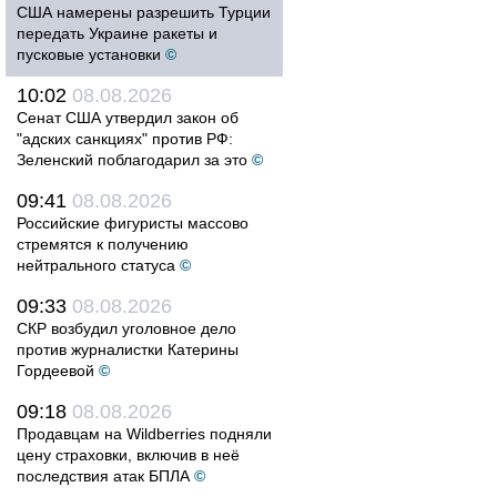
США намерены разрешить Турции
передать Украине ракеты и
пусковые установки
©
10:02
08.08.2026
Сенат США утвердил закон об
"адских санкциях" против РФ:
Зеленский поблагодарил за это
©
09:41
08.08.2026
Российские фигуристы массово
стремятся к получению
нейтрального статуса
©
09:33
08.08.2026
СКР возбудил уголовное дело
против журналистки Катерины
Гордеевой
©
09:18
08.08.2026
Продавцам на Wildberries подняли
цену страховки, включив в неё
последствия атак БПЛА
©