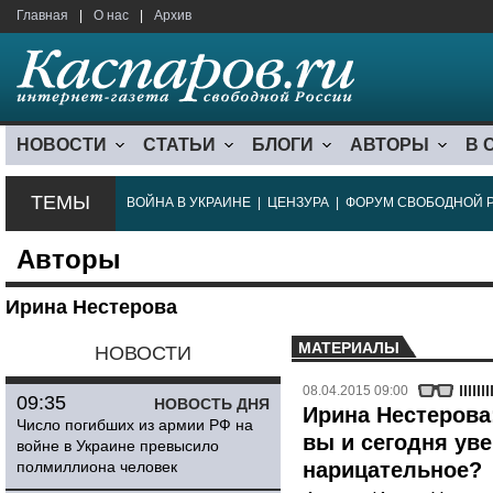
Главная
|
О нас
|
Архив
НОВОСТИ
СТАТЬИ
БЛОГИ
АВТОРЫ
В 
ТЕМЫ
ВОЙНА В УКРАИНЕ
|
ЦЕНЗУРА
|
ФОРУМ СВОБОДНОЙ 
Авторы
Ирина Нестерова
МАТЕРИАЛЫ
НОВОСТИ
08.04.2015 09:00
09:35
НОВОСТЬ ДНЯ
Ирина Нестерова
Число погибших из армии РФ на
вы и сегодня уве
войне в Украине превысило
полмиллиона человек
нарицательное?