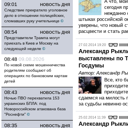
А что, мои
09:01
НОВОСТЬ ДНЯ
сегодня п
Следствие прекратило уголовное
нежданно 
дело в отношении полицейских,
штыках российской ок
сломавших руку учительнице
©
уверены, что новый с
расцвести и стать ра
08:54
НОВОСТЬ ДНЯ
Представители Трампа могут
приехать в Киев и Москву на
27.02.2014 19:20
следующей неделе
©
Александр Рыкли
выставлены по Т
08:48
09.08.2026
Госдумы
По новой схеме мошенничества
родителям сообщают об
Автор:
Александр Ры
операциях по банковским картам
Все, кто 
детей
приходите
приходите
08:43
НОВОСТЬ ДНЯ
сдаемся на милость 
Ночью ПВО перехватила 153
украинских БПЛА: под
за судьбы невинно о
Новороссийском атакована база
"Роснефти"
©
25.02.2014 11:39
Александр Рыкли
08:35
НОВОСТЬ ДНЯ