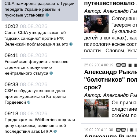
путешествовало 
США намерены разрешить Турции
передать Украине ракеты и
Автор:
Александр Ры
пусковые установки
©
Сегодняшн
"веером от
10:02
08.08.2026
буквально
Сенат США утвердил закон об
детей в колясках), к
"адских санкциях" против РФ:
психологическое сос
Зеленский поблагодарил за это
©
власти...Словом, Укр
09:41
08.08.2026
Российские фигуристы массово
25.02.2014 00:19
стремятся к получению
Александр Рыкли
нейтрального статуса
©
"болотников" по
09:33
08.08.2026
срок?
СКР возбудил уголовное дело
Автор:
Александр Ры
против журналистки Катерины
Гордеевой
©
Он призна
следствие
09:18
08.08.2026
особом пор
Продавцам на Wildberries подняли
цену страховки, включив в неё
19.02.2014 11:30
последствия атак БПЛА
©
Александр Рыкли