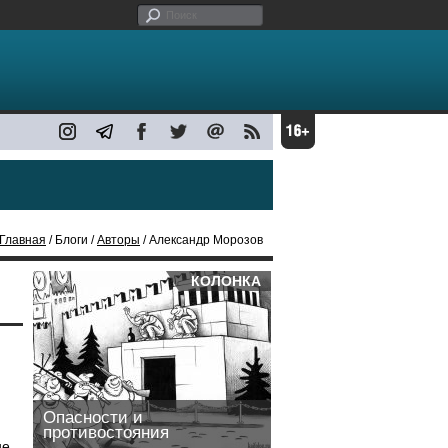
Главная
/ Блоги /
Авторы
/ Александр Морозов
КОЛОНКА
Опасности и
противостояния
не