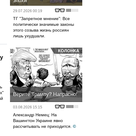
эпохи
29.07.2026 00:19
ТГ "Запретное мнение": Все
политически значимые законы
этого созыва жизнь россиян
лишь ухудшали.
КОЛОНКА
у
ть
х"
Верите Трампу? Напрасно!
ый
03.08.2026 15:15
Александр Немец: На
Вашингтон Украине явно
рассчитывать не приходится.
©