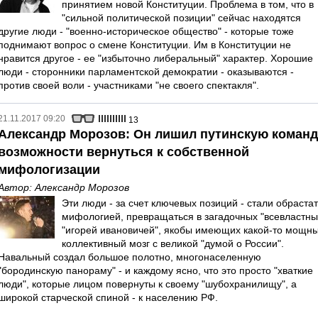
принятием новой Конституции. Проблема в том, что в
"сильной политической позиции" сейчас находятся
другие люди - "военно-историческое общество" - которые тоже
поднимают вопрос о смене Конституции. Им в Конституции не
нравится другое - ее "избыточно либеральный" характер. Хорошие
люди - сторонники парламентской демократии - оказываются -
против своей воли - участниками "не своего спектакля".
21.11.2017 09:20
13
Александр Морозов: Он лишил путинскую команд
возможности вернуться к собственной
мифологизации
Автор:
Александр Морозов
Эти люди - за счет ключевых позиций - стали обраста
мифологией, превращаться в загадочных "всевластны
"игорей ивановичей", якобы имеющих какой-то мощн
коллективный мозг с великой "думой о России".
Навальный создал большое полотно, многонаселенную
"бородинскую панораму" - и каждому ясно, что это просто "хваткие
люди", которые лицом повернуты к своему "шубохранилищу", а
широкой старческой спиной - к населению РФ.