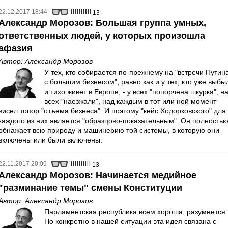
22.12.2017 18:44
13
Александр Морозов: Большая группа умных,
ответственных людей, у которых произошла
афазия
Автор:
Александр Морозов
У тех, кто собирается по-прежнему на "встречи Путин
с большим бизнесом", равно как и у тех, кто уже выбы
и тихо живет в Европе, - у всех "попорчена шкурка", н
всех "наезжали", над каждым в тот или ной момент
висел топор "отъема бизнеса". И поэтому "кейс Ходорковского" для
каждого из них является "образцово-показательным". Он полность
обнажает всю природу и машинерию той системы, в которую они
включены или были включены.
22.11.2017 20:09
13
Александр Морозов: Начинается медийное
"разминание темы" смены Конституции
Автор:
Александр Морозов
Парламентская республика всем хороша, разумеется.
Но конкретно в нашей ситуации эта идея связана с