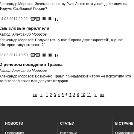
Александр Морозов: Зачем посольству РФ в Литве статусная делегация на
Форуме Свободной России?
14.03.2017 20:22
13
Смысловые параллели
Автор:
Александр Морозов
Александр Морозов: Получается - у вас "Европа двух скоростей", а у нас
"Интернет двух скоростей"
02.03.2017 10:53
13
О речевом поведении Трампа
Автор:
Александр Морозов
Александр Морозов: Возможно, Трамп принадлежит к тому же психотипу, что
политолог Марков или депутат Федоров
««
«
1
2
3
4
5
6
7
8
9
10
11
»
»»
НОВОСТИ
СТАТЬИ
В СТРАНЕ
Оппозиция
Интервью
Образован