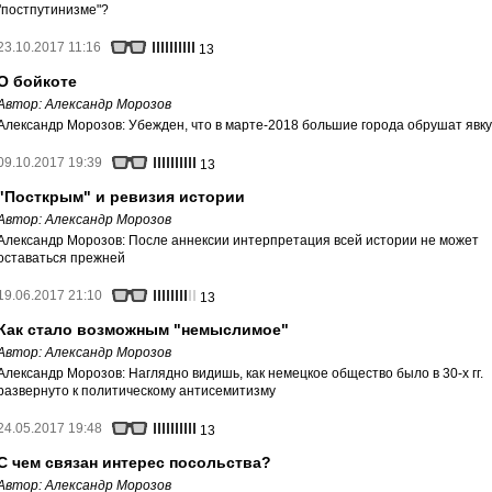
"постпутинизме"?
23.10.2017 11:16
13
О бойкоте
Автор:
Александр Морозов
Александр Морозов: Убежден, что в марте-2018 большие города обрушат явку
09.10.2017 19:39
13
"Посткрым" и ревизия истории
Автор:
Александр Морозов
Александр Морозов: После аннексии интерпретация всей истории не может
оставаться прежней
19.06.2017 21:10
13
Как стало возможным "немыслимое"
Автор:
Александр Морозов
Александр Морозов: Наглядно видишь, как немецкое общество было в 30-х гг.
развернуто к политическому антисемитизму
24.05.2017 19:48
13
С чем связан интерес посольства?
Автор:
Александр Морозов