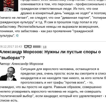
сомневается в том, что персонал - профессионально 
граждански ответственные люди. Из того, что они
дружно в конкретный день "никуда не ходят" и поэтом
"ничего не летает", не следует, что они "диванная партия", "попира
гражданскую культуру" и т.д. Я сам в прошлом году попал в эту
забастовку. Респектабельные немцы не выражали возмущения,
понимая, что забастовка - как раз проявление "гражданской
культуры".
©
28.12.2017 10:43
13
Александр Морозов: Нужны ли пустые споры о
"выборах"?
Автор:
Александр Морозов
Ситуация для взрослого человека, остающегося в
пределах ума, очень проста: если вы смотрите в спис
кандидатов и не находите там никого, за кого хотели 
проголосовать и нет графы "против всех", - то,
очевидно, что вы просто не идете. Равным образом, совершенно
нелепо уговаривать взрослого человека не ходить, не совершать
"политический выбор", если кандидат, который его удовлетворяет - 
списке есть.