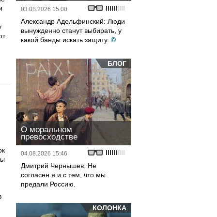
и
03.08.2026 15:00
Александр Адельфинский: Люди
у
вынужденно станут выбирать, у
ют
какой банды искать защиту.
©
БЛОГ
О моральном
превосходстве
ок
04.08.2026 15:46
бы
Дмитрий Чернышев: Не
согласен я и с тем, что мы
предали Россию.
в
КОЛОНКА