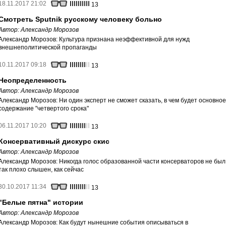
18.11.2017 21:02
13
Смотреть Sputnik русскому человеку больно
Автор:
Александр Морозов
Александр Морозов: Культура признана неэффективной для нужд
внешнеполитической пропаганды
10.11.2017 09:18
13
Неопределенность
Автор:
Александр Морозов
Александр Морозов: Ни один эксперт не сможет сказать, в чем будет основное
содержание "четвертого срока"
06.11.2017 10:20
13
Консервативный дискурс скис
Автор:
Александр Морозов
Александр Морозов: Никогда голос образованной части консерваторов не был
так плохо слышен, как сейчас
30.10.2017 11:34
13
"Белые пятна" истории
Автор:
Александр Морозов
Александр Морозов: Как будут нынешние события описываться в