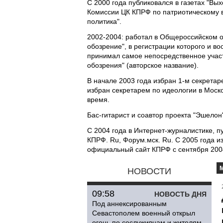
С 2000 года публиковался в газетах "Вых
Комиссии ЦК КПРФ по патриотическому 
политика".
2002-2004: работал в Общероссийском 
обозрение", в регистрации которого и в
принимал самое непосредственное участ
обозрения" (авторское название).
В начале 2003 года избран 1-м секрета
избран секретарем по идеологии в Моск
время.
Бас-гитарист и соавтор проекта "Эшелон
С 2004 года в Интернет-журналистике, пу
КПРФ. Ru, Форум.мск. Ru. C 2005 года 
официальный сайт КПРФ с сентября 2004
НОВОСТИ
09:58
НОВОСТЬ ДНЯ
Под аннексированным
Севастополем военный открыл
огонь по сослуживцам и жителям