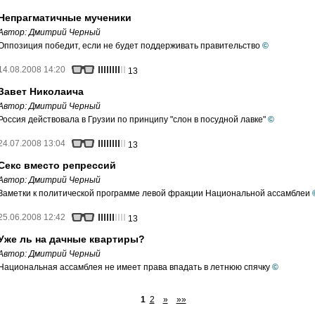
Непрагматичные мученики
Автор:
Дмитрий Черный
Оппозиция победит, если не будет поддерживать правительство
©
14.08.2008 14:20
13
Завет Николаича
Автор:
Дмитрий Черный
Россия действовала в Грузии по принципу "слон в посудной лавке"
©
24.07.2008 13:04
13
Секс вместо репрессий
Автор:
Дмитрий Черный
Заметки к политической программе левой фракции Национальной ассамблеи
25.06.2008 12:42
13
Уже ль на дачные квартиры?
Автор:
Дмитрий Черный
Национальная ассамблея не имеет права впадать в летнюю спячку
©
1
2
»
»»