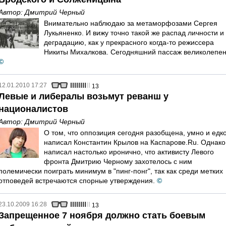
Автор:
Дмитрий Черный
Внимательно наблюдаю за метаморфозами Сергея
Лукьяненко. И вижу точно такой же распад личности и
деградацию, как у прекрасного когда-то режиссера
Никиты Михалкова. Сегодняшний пассаж великолепен
©
12.01.2010 17:27
13
Левые и либералы возьмут реванш у
националистов
Автор:
Дмитрий Черный
О том, что оппозиция сегодня разобщена, умно и едк
написал Константин Крылов на Каспарове.Ru. Однако
написал настолько иронично, что активисту Левого
фронта Дмитрию Черному захотелось с ним
полемически поиграть минимум в "пинг-понг", так как среди метких
отповедей встречаются спорные утверждения.
©
23.10.2009 16:28
13
Запрещенное 7 ноября должно стать боевым