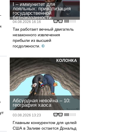
I – иммунитет для
лояльных: приватизация
государственной
—
безнаказанности
04.08.2026 16:16
и
Так работает вечный двигатель
незаконного извлечения
прибыли из высшей
госдолжности.
©
КОЛОНКА
Абсурдная невойна – 10:
а
география хаоса
ут
03.08.2026 13:23
Главным конкурентом для целей
США в Заливе остается Дональд