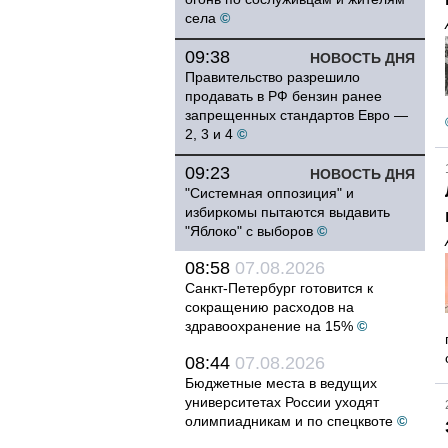
села
©
09:38
НОВОСТЬ ДНЯ
Правительство разрешило
продавать в РФ бензин ранее
запрещенных стандартов Евро —
2, 3 и 4
©
09:23
НОВОСТЬ ДНЯ
"Системная оппозиция" и
избиркомы пытаются выдавить
"Яблоко" с выборов
©
08:58
07.08.2026
Санкт-Петербург готовится к
сокращению расходов на
здравоохранение на 15%
©
08:44
07.08.2026
Бюджетные места в ведущих
университетах России уходят
олимпиадникам и по спецквоте
©