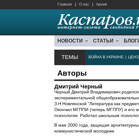
Главная
|
О нас
|
Архив
НОВОСТИ
СТАТЬИ
БЛОГ
ТЕМЫ
ВОЙНА В УКРАИНЕ
|
ЦЕНЗ
Авторы
Дмитрий Черный
Черный Дмитрий Владимирович родился в
экспериментальной общеобразовательно
З.Н.Новлянской "Литература как предмет 
Окончил МГППИ (теперь МГППУ) и его же
психологии. Работал школьным психолог
В мае 2000 года, защищая архитектурный
коммунистической молодежи.