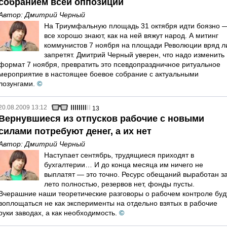
собранием всей оппозиции
Автор:
Дмитрий Черный
На Триумфальную площадь 31 октября идти боязно 
все хорошо знают, как на ней вяжут народ. А митинг
коммунистов 7 ноября на площади Революции вряд л
запретят. Дмитрий Черный уверен, что надо изменить
формат 7 ноября, превратить это псевдопраздничное ритуальное
мероприятие в настоящее боевое собрание с актуальными
лозунгами.
©
20.08.2009 13:12
13
Вернувшиеся из отпусков рабочие с новыми
силами потребуют денег, а их нет
Автор:
Дмитрий Черный
Наступает сентябрь, трудящиеся приходят в
бухгалтерии… И до конца месяца им ничего не
выплатят — это точно. Ресурс обещаний выработан з
лето полностью, резервов нет, фонды пусты.
Вчерашние наши теоретические разговоры о рабочем контроле буд
воплощаться не как эксперименты на отдельно взятых в рабочие
руки заводах, а как необходимость.
©