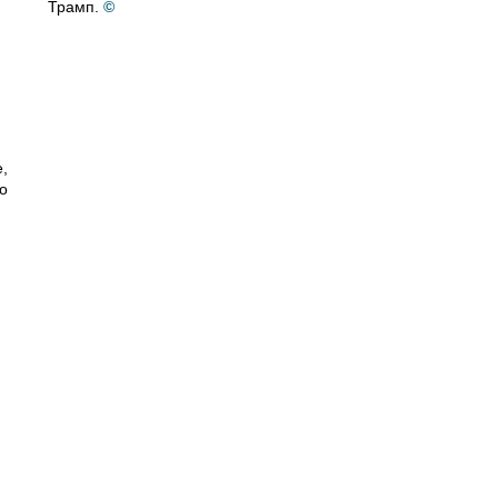
Трамп.
©
,
по