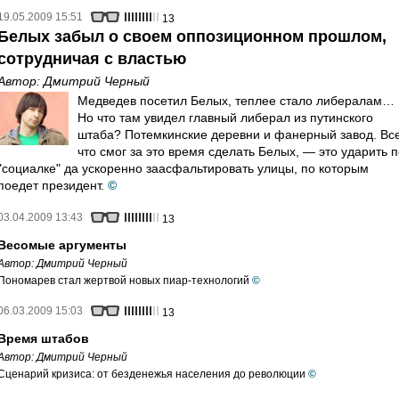
19.05.2009 15:51
13
Белых забыл о своем оппозиционном прошлом,
сотрудничая с властью
Автор:
Дмитрий Черный
Медведев посетил Белых, теплее стало либералам…
Но что там увидел главный либерал из путинского
штаба? Потемкинские деревни и фанерный завод. Все
что смог за это время сделать Белых, — это ударить 
"социалке" да ускоренно заасфальтировать улицы, по которым
поедет президент.
©
03.04.2009 13:43
13
Весомые аргументы
Автор:
Дмитрий Черный
Пономарев стал жертвой новых пиар-технологий
©
06.03.2009 15:03
13
Время штабов
Автор:
Дмитрий Черный
Сценарий кризиса: от безденежья населения до революции
©