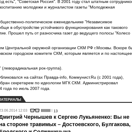
од есть", "Советская Россия". В 2001 году стал штатным сотрудник
воспитанию молодежи и журналистом газеты "Молодежная
общественно-политическом еженедельнике "Независимое
ообще в обустройстве устойчивого функционирования как такового
ие. Прошел путь от разносчика газет до ведущего полосы "Колесо
рем Центральной окружной организации СКМ РФ г.Москвы. Вскоре б
овском городском комитете СКМ, которым является и по настоящее
" (леворадикальная рок-группа).
бликовался на сайтах Правда-info, Коммунист.Ru (с 2001 года),
избран секретарем по идеологии МГК СКМ. Администрировал
 года по июль 2007 года.
МАТЕРИАЛЫ
23.06.2014 12:03
13
Дмитрий Чернышев к Сергею Лукьяненко: Вы не
на стороне травимых – Достоевского, Булгакова,
Бродского и Солженицына