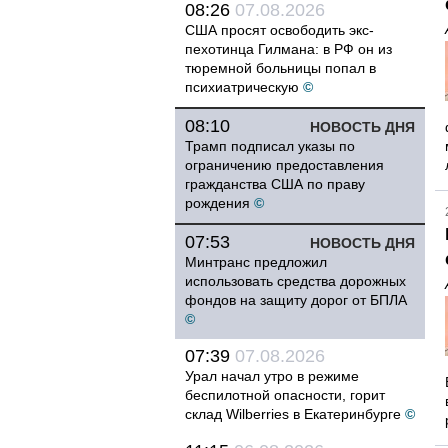
08:26
07.08.2026
США просят освободить экс-
пехотинца Гилмана: в РФ он из
тюремной больницы попал в
психиатрическую
©
08:10
НОВОСТЬ ДНЯ
Трамп подписал указы по
ограничению предоставления
гражданства США по праву
рождения
©
07:53
НОВОСТЬ ДНЯ
Минтранс предложил
использовать средства дорожных
фондов на защиту дорог от БПЛА
©
07:39
07.08.2026
Урал начал утро в режиме
беспилотной опасности, горит
склад Wilberries в Екатеринбурге
©